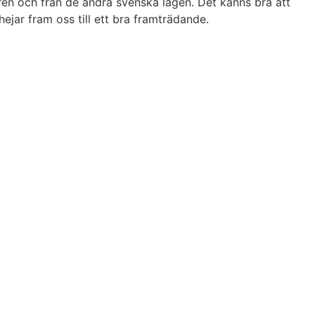
aren och från de andra svenska lagen. Det känns bra att
jar fram oss till ett bra framträdande.