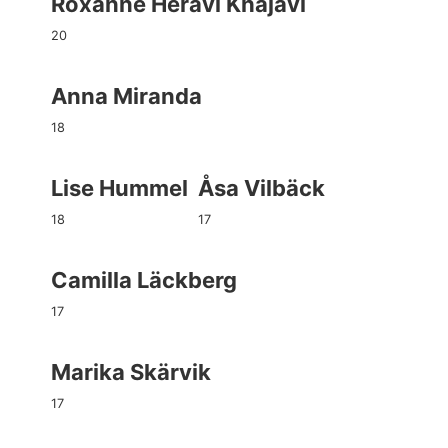
Roxanne Heravi Khajavi
20
Anna Miranda
18
Lise Hummel
Åsa Vilbäck
18
17
Camilla Läckberg
17
Marika Skärvik
17