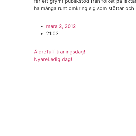
får ett grymt publikstöd från folket på läkt
ha många runt omkring sig som stöttar och he
mars 2, 2012
21:03
Äldre
Tuff träningsdag!
Nyare
Ledig dag!