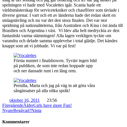
spelningen vi hade med Vocalettes igår. Scania hade ett
världsmästerskap för servicetekniker och chaufförer som tävlade i
diverse grenar. I vart och ett av länderna hade det redan skett en
utslagstävling och nu var det den stora finalen. Det var stor
spridning på nationaliteterna, från Australien och Kina i öst ända till
Brasilien och Argentina i väst. Vi blev alla helt medryckta av den
fantastiskt varma stämningen! Alla lagen verkligen tyckte om
varandra och delade samma upplevelse i total glädje. Det kändes
knappt som att vi jobbade. Vi var på fest!
Första numret i finalshowen. Tyvärr ingen bild
på publiken, de som inte redan hoppade upp
och ner dansade runt i en lång orm.
Pernilla, Maria och jag på väg in att göra våra
sånginsatser på alla olika språk!
oktober 16, 2011
23:56
Föregående
Äldre
Girls have more Fun!
Nyare
Begåvad?
Nästa
Kommentarer