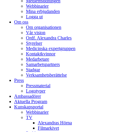
Medlemstidningen
Webbinarier
Mina erbjudanden
Logga ut
Om oss
Om organisationen
Vår vision
Ordf. Alexandra Charles
Styrelser
Medicinska expertgruppen
Kontaktkvinnor
Medarbetare
Samarbetspartners
Stadgar
Verksamhetsberättelse
Press
Pressmaterial
Logotyper
Ambassadörer
Aktuella Program
Kunskapsportal
Webbinarier
TV
Alexandras Hörna
Filmarkivet