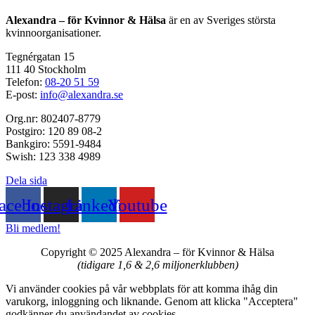
Alexandra – för Kvinnor & Hälsa
är en av Sveriges största
kvinnoorganisationer.
Tegnérgatan 15
111 40 Stockholm
Telefon:
08-20 51 59
E-post:
info@alexandra.se
Org.nr: 802407-8779
Postgiro: 120 89 08-2
Bankgiro: 5591-9484
Swish: 123 338 4989
Dela sida
acebook
Instagram
Linkedin
Youtube
Bli medlem!
Copyright © 2025 Alexandra
–
för Kvinnor & Hälsa
(tidigare 1,6 & 2,6 miljonerklubben)
Vi använder cookies på vår webbplats för att komma ihåg din
varukorg, inloggning och liknande. Genom att klicka "Acceptera"
godkänner du användandet av cookies.