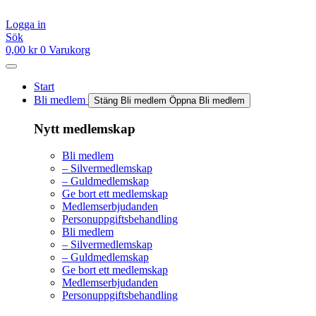
Hoppa
till
Logga in
innehåll
Sök
0,00
kr
0
Varukorg
Start
Bli medlem
Stäng Bli medlem
Öppna Bli medlem
Nytt medlemskap
Bli medlem
– Silvermedlemskap
– Guldmedlemskap
Ge bort ett medlemskap
Medlemserbjudanden
Personuppgiftsbehandling
Bli medlem
– Silvermedlemskap
– Guldmedlemskap
Ge bort ett medlemskap
Medlemserbjudanden
Personuppgiftsbehandling