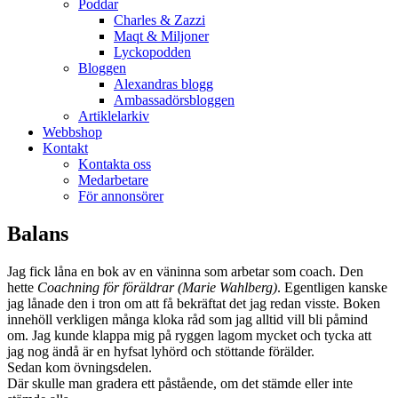
Poddar
Charles & Zazzi
Maqt & Miljoner
Lyckopodden
Bloggen
Alexandras blogg
Ambassadörsbloggen
Artiklelarkiv
Webbshop
Kontakt
Kontakta oss
Medarbetare
För annonsörer
Balans
Jag fick låna en bok av en väninna som arbetar som coach. Den
hette
Coachning för föräldrar (Marie Wahlberg)
. Egentligen kanske
jag lånade den i tron om att få bekräftat det jag redan visste. Boken
innehöll verkligen många kloka råd som jag alltid vill bli påmind
om. Jag kunde klappa mig på ryggen lagom mycket och tycka att
jag nog ändå är en hyfsat lyhörd och stöttande förälder.
Sedan kom övningsdelen.
Där skulle man gradera ett påstående, om det stämde eller inte