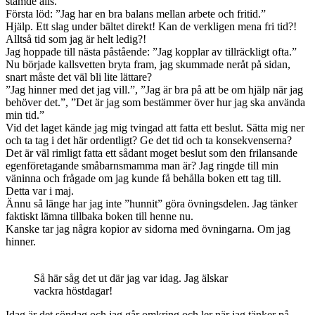
stämde alls.
Första löd: ”Jag har en bra balans mellan arbete och fritid.”
Hjälp. Ett slag under bältet direkt! Kan de verkligen mena fri tid?!
Alltså tid som jag är helt ledig?!
Jag hoppade till nästa påstående: ”Jag kopplar av tillräckligt ofta.”
Nu började kallsvetten bryta fram, jag skummade neråt på sidan,
snart måste det väl bli lite lättare?
”Jag hinner med det jag vill.”, ”Jag är bra på att be om hjälp när jag
behöver det.”, ”Det är jag som bestämmer över hur jag ska använda
min tid.”
Vid det laget kände jag mig tvingad att fatta ett beslut. Sätta mig ner
och ta tag i det här ordentligt? Ge det tid och ta konsekvenserna?
Det är väl rimligt fatta ett sådant moget beslut som den frilansande
egenföretagande småbarnsmamma man är? Jag ringde till min
väninna och frågade om jag kunde få behålla boken ett tag till.
Detta var i maj.
Ännu så länge har jag inte ”hunnit” göra övningsdelen. Jag tänker
faktiskt lämna tillbaka boken till henne nu.
Kanske tar jag några kopior av sidorna med övningarna. Om jag
hinner.
Så här såg det ut där jag var idag. Jag älskar
vackra höstdagar!
Idag är det söndag och jag går omkring och ler när jag tänker på