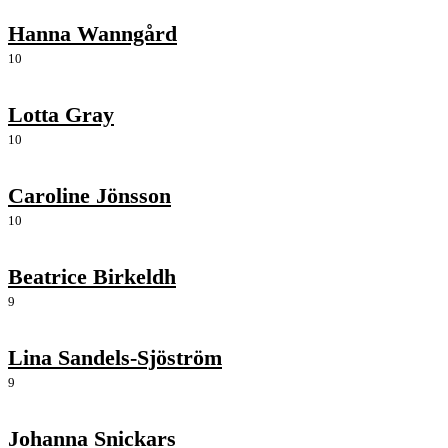
Hanna Wanngård
10
Lotta Gray
10
Caroline Jönsson
10
Beatrice Birkeldh
9
Lina Sandels-Sjöström
9
Johanna Snickars