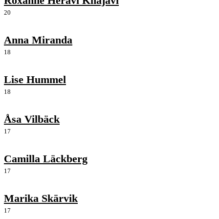
Roxanne Heravi Khajavi
20
Anna Miranda
18
Lise Hummel
18
Åsa Vilbäck
17
Camilla Läckberg
17
Marika Skärvik
17