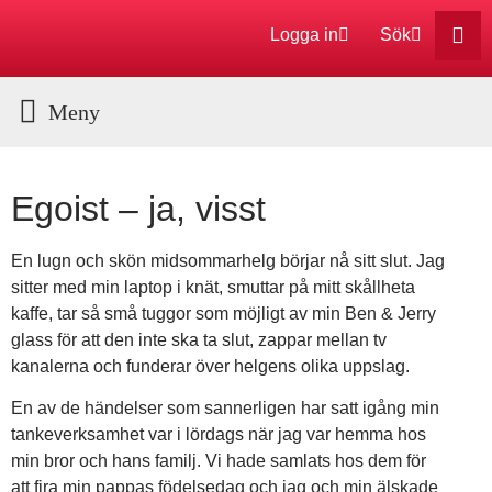
Logga in
Sök
Aktuella Program
Egoist – ja, visst
En lugn och skön midsommarhelg börjar nå sitt slut. Jag
sitter med min laptop i knät, smuttar på mitt skållheta
kaffe, tar så små tuggor som möjligt av min Ben & Jerry
glass för att den inte ska ta slut, zappar mellan tv
kanalerna och funderar över helgens olika uppslag.
En av de händelser som sannerligen har satt igång min
tankeverksamhet var i lördags när jag var hemma hos
min bror och hans familj. Vi hade samlats hos dem för
att fira min pappas födelsedag och jag och min älskade