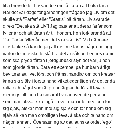
lilla brorsdotter Liv var de som fått äran att baka tårta.
När det var dags för garneringen frågade jag Liv om det
skulle stå ”Farfar” eller ”Grattis” på tårtan. Liv svarade
direkt ”Det ska stå Liv”! Jag påtalar att det är farfar som
fyller år och att tårtan är till honom, hon förklarar då att
”Ja, Farfar fyller år men det ska stå Liv”. Vid närmare
eftertanke så kände jag att det inte fanns några belägg
varför det inte skulle stå Liv, det är såklart hennes namn
som ska pryda tårtan i jordgubbskristyr, det var ju hon
som gjorde tårtan. Bara ett exempel på hur barn ärligt
bevittnar att livet först och främst handlar om och kretsar
kring sig själv i första hand vilket egentligen är det enda
rätta och något som är grundläggande för att leva ett
meningsfullt och hälsosamt liv där även de personer
som man älskar ska ingå. Lever man inte med och för
sig själv, älskar man inte sig själv och tar hand om sig
själv så kan man omöjligen leva, älska och ta hand om
någon annan. Översättning av det latinska ordet ”ego”