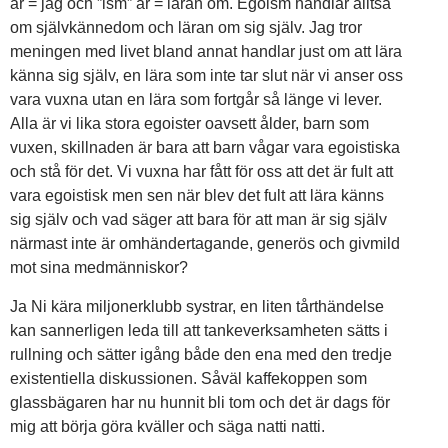
är = jag och ”ism” är = läran om. Egoism handlar alltså
om självkännedom och läran om sig själv. Jag tror
meningen med livet bland annat handlar just om att lära
känna sig själv, en lära som inte tar slut när vi anser oss
vara vuxna utan en lära som fortgår så länge vi lever.
Alla är vi lika stora egoister oavsett ålder, barn som
vuxen, skillnaden är bara att barn vågar vara egoistiska
och stå för det. Vi vuxna har fått för oss att det är fult att
vara egoistisk men sen när blev det fult att lära känns
sig själv och vad säger att bara för att man är sig själv
närmast inte är omhändertagande, generös och givmild
mot sina medmänniskor?
Ja Ni kära miljonerklubb systrar, en liten tårthändelse
kan sannerligen leda till att tankeverksamheten sätts i
rullning och sätter igång både den ena med den tredje
existentiella diskussionen. Såväl kaffekoppen som
glassbägaren har nu hunnit bli tom och det är dags för
mig att börja göra kväller och säga natti natti.