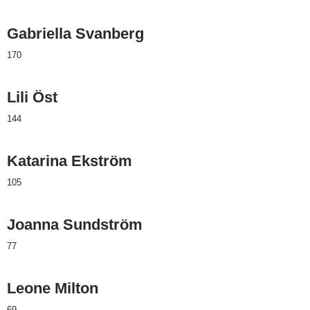
Gabriella Svanberg
170
Lili Öst
144
Katarina Ekström
105
Joanna Sundström
77
Leone Milton
69