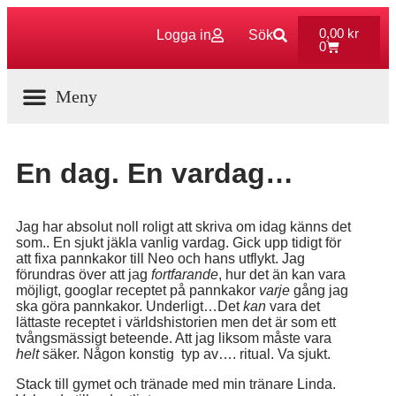
0,00
kr
Logga in
Sök
0
Aktuella Program
En dag. En vardag…
Jag har absolut noll roligt att skriva om idag känns det
som.. En sjukt jäkla vanlig vardag. Gick upp tidigt för
att fixa pannkakor till Neo och hans utflykt. Jag
förundras över att jag
fortfarande
, hur det än kan vara
möjligt, googlar receptet på pannkakor
varje
gång jag
ska göra pannkakor. Underligt…Det
kan
vara det
lättaste receptet i världshistorien men det är som ett
tvångsmässigt beteende. Att jag liksom måste vara
helt
säker. Någon konstig typ av…. ritual. Va sjukt.
Stack till gymet och tränade med min tränare Linda.