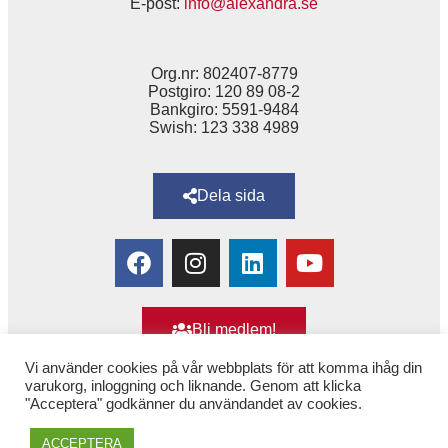
E-post:
info@alexandra.se
Org.nr: 802407-8779
Postgiro: 120 89 08-2
Bankgiro: 5591-9484
Swish: 123 338 4989
Dela sida
Bli medlem!
Vi använder cookies på vår webbplats för att komma ihåg din
varukorg, inloggning och liknande. Genom att klicka
"Acceptera" godkänner du användandet av cookies.
Copyright © 2025 Alexandra
–
för Kvinnor & Hälsa
ACCEPTERA
(tidigare 1,6 & 2,6 miljonerklubben)