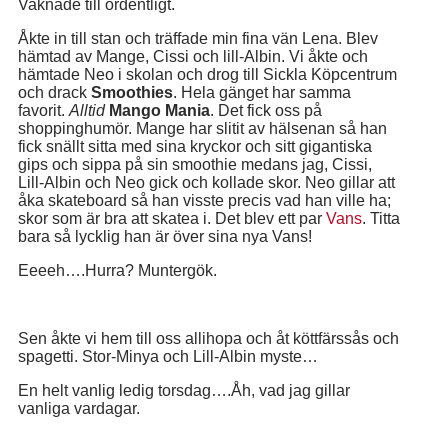
Vaknade till ordentligt.
Åkte in till stan och träffade min fina vän Lena. Blev
hämtad av Mange, Cissi och lill-Albin. Vi åkte och
hämtade Neo i skolan och drog till Sickla Köpcentrum
och drack
Smoothies
. Hela gänget har samma
favorit.
Alltid
Mango Mania
. Det fick oss på
shoppinghumör. Mange har slitit av hälsenan så han
fick snällt sitta med sina kryckor och sitt gigantiska
gips och sippa på sin smoothie medans jag, Cissi,
Lill-Albin och Neo gick och kollade skor. Neo gillar att
åka skateboard så han visste precis vad han ville ha;
skor som är bra att skatea i. Det blev ett par
Vans
. Titta
bara så lycklig han är över sina nya Vans!
Eeeeh….Hurra? Muntergök.
Sen åkte vi hem till oss allihopa och åt köttfärssås och
spagetti. Stor-Minya och Lill-Albin myste…
En helt vanlig ledig torsdag….Åh, vad jag gillar
vanliga vardagar.