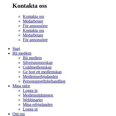
Kontakta oss
Kontakta oss
Medarbetare
För annonsörer
Kontakta oss
Medarbetare
För annonsörer
Start
Bli medlem
Bli medlem
Silversponsorskap
Guldmedlemskap
Ge bort ett medlemskap
Medlemserbjudanden
Personuppgiftsbehandling
Mina sidor
Logga in
Medlemstidningen
Webbinarier
Mina erbjudanden
Logga ut
Om oss