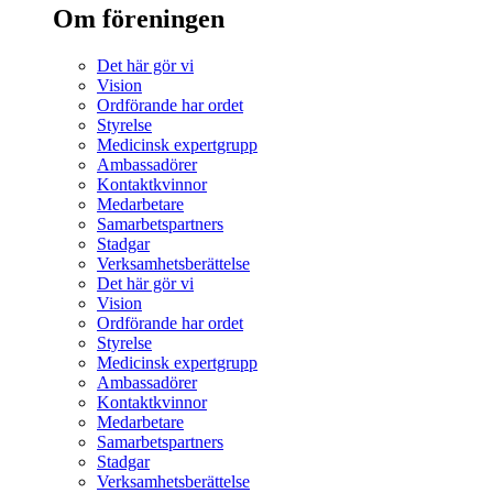
Om föreningen
Det här gör vi
Vision
Ordförande har ordet
Styrelse
Medicinsk expertgrupp
Ambassadörer
Kontaktkvinnor
Medarbetare
Samarbetspartners
Stadgar
Verksamhetsberättelse
Det här gör vi
Vision
Ordförande har ordet
Styrelse
Medicinsk expertgrupp
Ambassadörer
Kontaktkvinnor
Medarbetare
Samarbetspartners
Stadgar
Verksamhetsberättelse