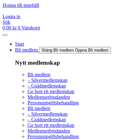
Hoppa till innehåll
Logga in
Sök
0,00
kr
0
Varukorg
Start
Bli medlem
Stäng Bli medlem
Öppna Bli medlem
Nytt medlemskap
Bli medlem
– Silvermedlemskap
– Guldmedlemskap
Ge bort ett medlemskap
Medlemserbjudanden
Personuppgiftsbehandling
Bli medlem
– Silvermedlemskap
– Guldmedlemskap
Ge bort ett medlemskap
Medlemserbjudanden
Personuppgiftsbehandling