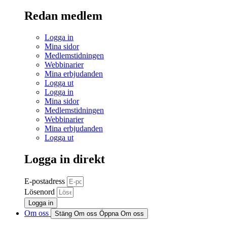
Redan medlem
Logga in
Mina sidor
Medlemstidningen
Webbinarier
Mina erbjudanden
Logga ut
Logga in
Mina sidor
Medlemstidningen
Webbinarier
Mina erbjudanden
Logga ut
Logga in direkt
E-postadress
Lösenord
Logga in
Om oss
Stäng Om oss
Öppna Om oss