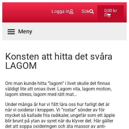
0,00
kr
Logga in
Sök
0
Aktuella Program
Konsten att hitta det svåra
LAGOM
Om man kunde hitta ”lagom” i livet skulle det finnas
väldigt lite att oroas över. Lagom vila, lagom motion,
lagom stress, lagom med rätt mat…
Under många år har vi fått lära oss hur farligt det är
när vi oxiderar i kroppen. Vi ”rostar” sönder av för
mycket så kallade fria radikaler, ungefär som ett äpple
blir brunt på ytan av syret när du klyver det. Här gäller
det att soppa oxideringen och äta massor av anti-