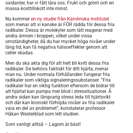
oxidanter, har vi fått lära oss. Frukt och grönt och en
massa kosttillskott inte minst.
Nu kommer
en ny studie från Karolinska institutet
som menar att vi kanske är FÖR rädda för dessa fria
radikaler. Dessa är molekyler som lätt reagerar med
andra ämnen i kroppen, vilket under vissa
omständigheter, då du har mycket höga nivåer under
lång tid, kan få negativa hälsoeffekter genom att
celler skadas.
Men du ska akta dig för att helt bli kvitt dessa fria
radikaler. De behövs faktiskt för ditt hjärta, menar
man nu. Under normala förhållanden fungerar fria
radikaler som viktiga signaleringssubstanser. ”Fria
radikaler har en viktig funktion eftersom de bidrar till
att hjärtat kan pumpa mer blod i stressituationer. Å
andra sidan kan långvarig stress leda till hjärtsvikt
och där kan kroniskt förhöjda nivåer av fria radikaler
vara en del av problemet”, konstaterar professor
Håkan Westerblad som lett studien.
Som vanligt alltså – Lagom är bäst!