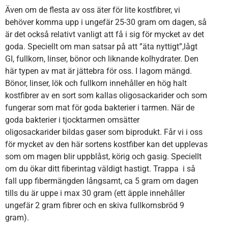
Även om de flesta av oss äter för lite kostfibrer, vi
behöver komma upp i ungefär 25-30 gram om dagen, så
är det också relativt vanligt att få i sig för mycket av det
goda. Speciellt om man satsar på att ”äta nyttigt”,lågt
GI, fullkorn, linser, bönor och liknande kolhydrater. Den
här typen av mat är jättebra för oss. I lagom mängd.
Bönor, linser, lök och fullkorn innehåller en hög halt
kostfibrer av en sort som kallas oligosackarider och som
fungerar som mat för goda bakterier i tarmen. När de
goda bakterier i tjocktarmen omsätter
oligosackarider bildas gaser som biprodukt. Får vi i oss
för mycket av den här sortens kostfiber kan det upplevas
som om magen blir uppblåst, körig och gasig. Speciellt
om du ökar ditt fiberintag väldigt hastigt. Trappa i så
fall upp fibermängden långsamt, ca 5 gram om dagen
tills du är uppe i max 30 gram (ett äpple innehåller
ungefär 2 gram fibrer och en skiva fullkornsbröd 9
gram).