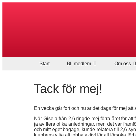
Start
Bli medlem
Om oss
Tack för mej!
En vecka går fort och nu är det dags för mej att
När Gisela från 2,6 ringde mej förra året för at
ja av flera olika anledningar, men det var framfö
och mitt eget bagage, kunde relatera till 2,6 s
klubbens vilja att jobba aktivt för att försöka fö