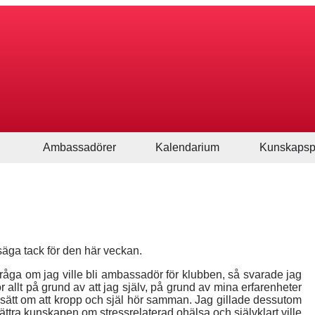
Ambassadörer
Kalendarium
Kunskapsp
 säga tack för den här veckan.
t fråga om jag ville bli ambassadör för klubben, så svarade jag
r allt på grund av att jag själv, på grund av mina erfarenheter
ynsätt om att kropp och själ hör samman. Jag gillade dessutom
rbättra kunskapen om stressrelaterad ohälsa och självklart ville