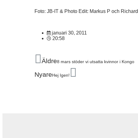
Foto: JB-IT & Photo Edit: Markus P och Richar
januari 30, 2011
20:58
Äldre
8 mars stöder vi utsatta kvinnor i Kongo
Nyare
Hej Igen!