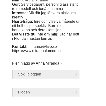
Namn:
Anna Miranda
Gör:
Servicegarant, personlig assistent,
retromodell och tonårsmamma
Intresse:
Allt där jag får vara aktiv och
kreativ
Hjärtefråga:
Inre och yttre välmående ur
ett helhetsperspektiv. Barn med
handikapp och deras familjer.
Det visste du inte om mig:
Jag har bott
i Florida i nästan fem år.
Kontakt:
miranna@live.se
https://www.mirannalamore.se
Fler inlägg av Anna Miranda »
Sök i bloggen
Flöden