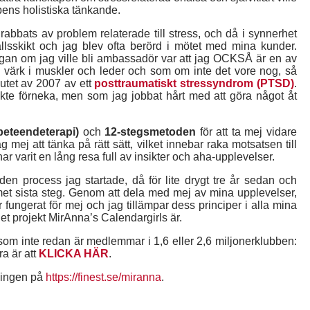
bens holistiska tänkande.
bats av problem relaterade till stress, och då i synnerhet
llsskikt och jag blev ofta berörd i mötet med mina kunder.
 frågan om jag ville bli ambassadör var att jag OCKSÅ är en av
värk i muskler och leder och som om inte det vore nog, så
lutet av 2007 av ett
posttraumatiskt stressyndrom (PTSD)
.
rsökte förneka, men som jag jobbat hårt med att göra något åt
beteendeterapi)
och
12-stegsmetoden
för att ta mej vidare
mej att tänka på rätt sätt, vilket innebar raka motsatsen till
ar varit en lång resa full av insikter och aha-upplevelser.
en process jag startade, då för lite drygt tre år sedan och
mmet sista steg. Genom att dela med mej av mina upplevelser,
 fungerat för mej och jag tillämpar dess principer i alla mina
et projekt MirAnna’s Calendargirls är.
och som inte redan är medlemmar i 1,6 eller 2,6 miljonerklubben:
ra är att
KLICKA HÄR
.
tningen på
https://finest.se/miranna
.