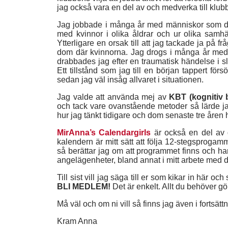
jag också vara en del av och medverka till klub
Jag jobbade i många år med människor som drab
med kvinnor i olika åldrar och ur olika samhä
Ytterligare en orsak till att jag tackade ja på
dom där kvinnorna. Jag drogs i många år med 
drabbades jag efter en traumatisk händelse i s
Ett tillstånd som jag till en början tappert fö
sedan jag väl insåg allvaret i situationen.
Jag valde att använda mej av
KBT (kognitiv 
och tack vare ovanstående metoder så lärde jag 
hur jag tänkt tidigare och dom senaste tre åren h
MirAnna’s Calendargirls
är också en del av d
kalendern är mitt sätt att följa 12-stegsproga
så berättar jag om att programmet finns och har
angelägenheter, bland annat i mitt arbete med d
Till sist vill jag säga till er som kikar in här 
BLI MEDLEM!
Det är enkelt. Allt du behöver gö
Må väl och om ni vill så finns jag även i fortsät
Kram Anna