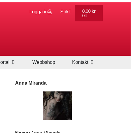
0,00
kr
Logga in
Sök
0
ortal
Webbshop
Kontakt
Anna Miranda