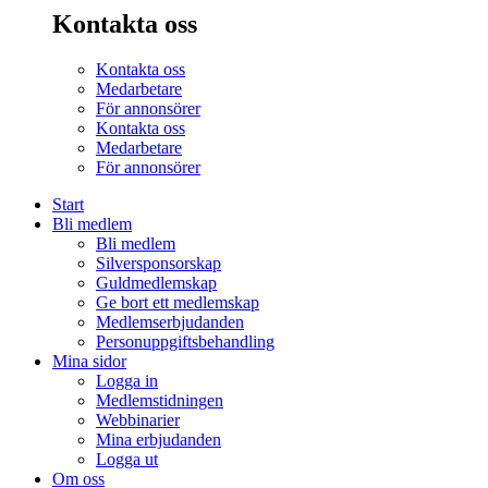
Kontakta oss
Kontakta oss
Medarbetare
För annonsörer
Kontakta oss
Medarbetare
För annonsörer
Start
Bli medlem
Bli medlem
Silversponsorskap
Guldmedlemskap
Ge bort ett medlemskap
Medlemserbjudanden
Personuppgiftsbehandling
Mina sidor
Logga in
Medlemstidningen
Webbinarier
Mina erbjudanden
Logga ut
Om oss