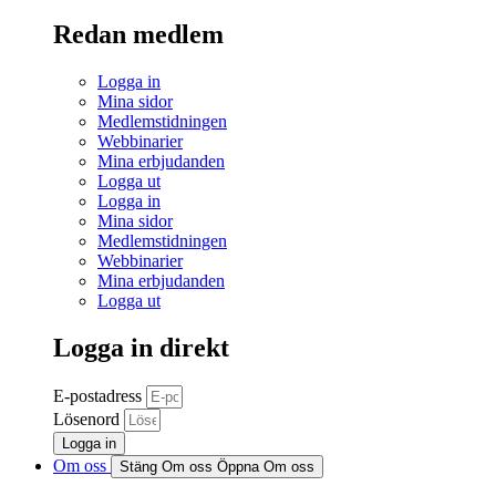
Redan medlem
Logga in
Mina sidor
Medlemstidningen
Webbinarier
Mina erbjudanden
Logga ut
Logga in
Mina sidor
Medlemstidningen
Webbinarier
Mina erbjudanden
Logga ut
Logga in direkt
E-postadress
Lösenord
Logga in
Om oss
Stäng Om oss
Öppna Om oss