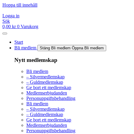
Hoppa till innehåll
Logga in
Sök
0,00
kr
0
Varukorg
Start
Bli medlem
Stäng Bli medlem
Öppna Bli medlem
Nytt medlemskap
Bli medlem
– Silvermedlemskap
– Guldmedlemskap
Ge bort ett medlemskap
Medlemserbjudanden
Personuppgiftsbehandling
Bli medlem
– Silvermedlemskap
– Guldmedlemskap
Ge bort ett medlemskap
Medlemserbjudanden
Personuppgiftsbehandling