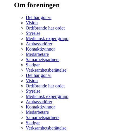
Om föreningen
Det här gör vi
Vision
Ordförande har ordet
Styrelse
Medicinsk expertgrupp
Ambassadörer
Kontaktkvinnor
Medarbetare
Samarbetspartners
Stadgar
Verksamhetsberättelse
Det här gör vi
Vision
Ordförande har ordet
Styrelse
Medicinsk expertgrupp
Ambassadörer
Kontaktkvinnor
Medarbetare
Samarbetspartners
Stadgar
Verksamhetsberättelse