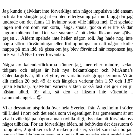
Jag kunde självklart inte förverkliga min något impulsiva idé ensam
och därför slängde jag ut en liten efterlysning på min blogg där jag
undrade om det fanns 11 kvinnor som ville hjälpa mej. Det spelade
ingen roll om dom var korta, långa, smala, tjocka eller lite så där
lagom mittemellan. Det var snarare så att detta liksom var själva
grejen… Åldern spelade inte heller någon roll. Jag hade nog inte
några större förväntningar eller förhoppningar om att någon skulle
nappa på min idé, så gissa om jag blev förvånad när responsen jag
fick var LÅNGT över förväntan.
Några av kalenderflickorna känner jag, mer eller mindre, sedan
tidigare och några är helt nya bekantskaper och MirAnna’s
Calendargirls är, till det yttre, en variationsrik grupp kvinnor. Vi är
allt mellan 20 och 45 år och längden varierar från 1,57 och 1,87
(utan klackar). Självklart varierar vikten också fast det gör den ju
nästan alltid, för alla, så den är liksom inte väsentlig i
sammanhanget… 😉
Vi är dessutom utspridda över hela Sverige, från Ängelholm i söder
till Luleå i norr och det enda som vi egentligen har gemensamt är att
vi alla ville hjälpa någon annan ovillkorligt, dvs utan att förvänta oss
något tillbaka. För att förverkliga idéen, så behövdes det dessutom 6
fotografer, 2 grafiker och 2 makeup artister, så det som från början
var en liten idé har successivt vuxit till ett ganska stort projekt och