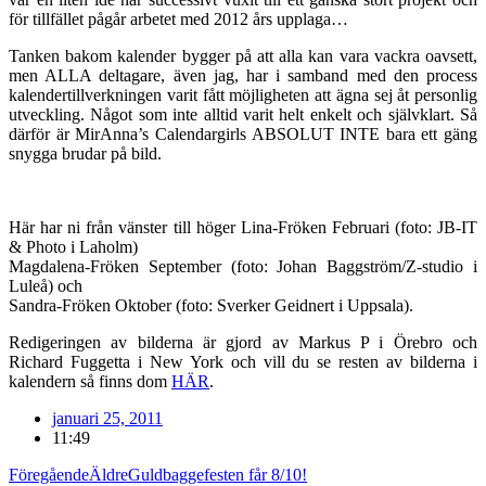
för tillfället pågår arbetet med 2012 års upplaga…
Tanken bakom kalender bygger på att alla kan vara vackra oavsett,
men ALLA deltagare, även jag, har i samband med den process
kalendertillverkningen varit fått möjligheten att ägna sej åt personlig
utveckling. Något som inte alltid varit helt enkelt och självklart. Så
därför är MirAnna’s Calendargirls ABSOLUT INTE bara ett gäng
snygga brudar på bild.
Här har ni från vänster till höger Lina-Fröken Februari (foto: JB-IT
& Photo i Laholm)
Magdalena-Fröken September (foto: Johan Baggström/Z-studio i
Luleå) och
Sandra-Fröken Oktober (foto: Sverker Geidnert i Uppsala).
Redigeringen av bilderna är gjord av Markus P i Örebro och
Richard Fuggetta i New York och vill du se resten av bilderna i
kalendern så finns dom
HÄR
.
januari 25, 2011
11:49
Föregående
Äldre
Guldbaggefesten får 8/10!