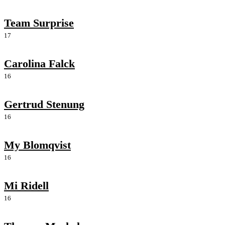
Team Surprise
17
Carolina Falck
16
Gertrud Stenung
16
My Blomqvist
16
Mi Ridell
16