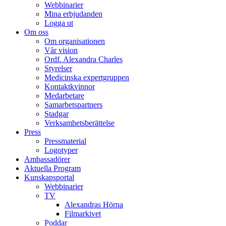
Webbinarier
Mina erbjudanden
Logga ut
Om oss
Om organisationen
Vår vision
Ordf. Alexandra Charles
Styrelser
Medicinska expertgruppen
Kontaktkvinnor
Medarbetare
Samarbetspartners
Stadgar
Verksamhetsberättelse
Press
Pressmaterial
Logotyper
Ambassadörer
Aktuella Program
Kunskapsportal
Webbinarier
TV
Alexandras Hörna
Filmarkivet
Poddar