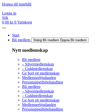
Hoppa till innehåll
Logga in
Sök
0,00
kr
0
Varukorg
Start
Bli medlem
Stäng Bli medlem
Öppna Bli medlem
Nytt medlemskap
Bli medlem
– Silvermedlemskap
– Guldmedlemskap
Ge bort ett medlemskap
Medlemserbjudanden
Personuppgiftsbehandling
Bli medlem
– Silvermedlemskap
– Guldmedlemskap
Ge bort ett medlemskap
Medlemserbjudanden
Personuppgiftsbehandling