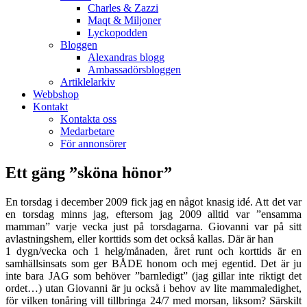
Charles & Zazzi
Maqt & Miljoner
Lyckopodden
Bloggen
Alexandras blogg
Ambassadörsbloggen
Artiklelarkiv
Webbshop
Kontakt
Kontakta oss
Medarbetare
För annonsörer
Ett gäng ”sköna hönor”
En torsdag i december 2009 fick jag en något knasig idé. Att det var
en torsdag minns jag, eftersom jag 2009 alltid var ”ensamma
mamman” varje vecka just på torsdagarna. Giovanni var på sitt
avlastningshem, eller korttids som det också kallas. Där är han
1 dygn/vecka och 1 helg/månaden, året runt och korttids är en
samhällsinsats som ger BÅDE honom och mej egentid. Det är ju
inte bara JAG som behöver ”barnledigt” (jag gillar inte riktigt det
ordet…) utan Giovanni är ju också i behov av lite mammaledighet,
för vilken tonåring vill tillbringa 24/7 med morsan, liksom? Särskilt