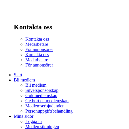
Kontakta oss
Kontakta oss
Medarbetare
För annonsörer
Kontakta oss
Medarbetare
För annonsörer
Start
Bli medlem
Bli medlem
Silversponsorskap
Guldmedlemskap
Ge bort ett medlemskap
Medlemserbjudanden
Personuppgiftsbehandling
Mina sidor
Logga in
Medlemstidningen