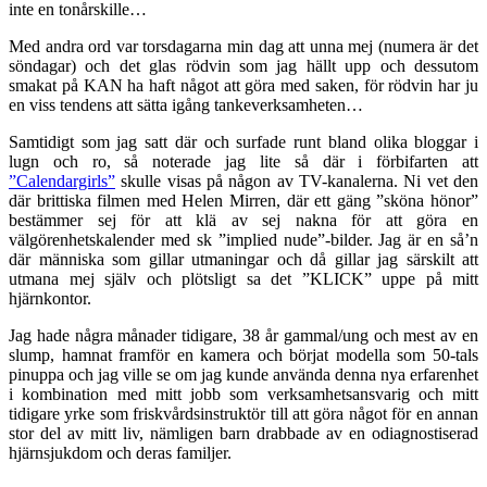
inte en tonårskille…
Med andra ord var torsdagarna min dag att unna mej (numera är det
söndagar) och det glas rödvin som jag hällt upp och dessutom
smakat på KAN ha haft något att göra med saken, för rödvin har ju
en viss tendens att sätta igång tankeverksamheten…
Samtidigt som jag satt där och surfade runt bland olika bloggar i
lugn och ro, så noterade jag lite så där i förbifarten att
”Calendargirls”
skulle visas på någon av TV-kanalerna. Ni vet den
där brittiska filmen med Helen Mirren, där ett gäng ”sköna hönor”
bestämmer sej för att klä av sej nakna för att göra en
välgörenhetskalender med sk ”implied nude”-bilder. Jag är en så’n
där människa som gillar utmaningar och då gillar jag särskilt att
utmana mej själv och plötsligt sa det ”KLICK” uppe på mitt
hjärnkontor.
Jag hade några månader tidigare, 38 år gammal/ung och mest av en
slump, hamnat framför en kamera och börjat modella som 50-tals
pinuppa och jag ville se om jag kunde använda denna nya erfarenhet
i kombination med mitt jobb som verksamhetsansvarig och mitt
tidigare yrke som friskvårdsinstruktör till att göra något för en annan
stor del av mitt liv, nämligen barn drabbade av en odiagnostiserad
hjärnsjukdom och deras familjer.