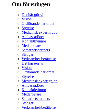
Om föreningen
Det här gör vi
Vision
Ordförande har ordet
Styrelse
Medicinsk expertgrupp
Ambassadörer
Kontaktkvinnor
Medarbetare
Samarbetspartners
Stadgar
Verksamhetsberättelse
Det här gör vi
Vision
Ordförande har ordet
Styrelse
Medicinsk expertgrupp
Ambassadörer
Kontaktkvinnor
Medarbetare
Samarbetspartners
Stadgar
Verksamhetsberättelse