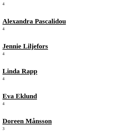
4
Alexandra Pascalidou
4
Jennie Liljefors
4
Linda Rapp
4
Eva Eklund
4
Doreen Månsson
3