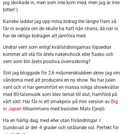
jag skickade in, men som inte kom med, men jag är inte
bitter!:)
Kanske laddar jag upp mina bidrag lite längre fram så
får ni avgöra om de skulle ha haft nån chans, då när ni
har de riktiga bidragen att jämföra med.
Undrar vem som enligt kvällstidningarnas löpsedlar
kommer att stå för årets nakenchock eller fiasko och
vem som blir årets positiva överraskning?
Sist jag bloggade för 2,6 miljonersklubben skrev jag om
våndorna med att producera en ny show. Nu har julen
varit och vi har genomfört en massa roliga showkvällar
med 80-talsmusik som blev temat till slut, framförd på
vårt sätt. Här får ni ett smakprov på min version av
Big
in Japan
tillsammans med basisten Mats Ejesjö.
Ha en härlig dag, med eller utan förändringar. I
Sundsvall är det -4 grader och strålande sol. Perfekt för