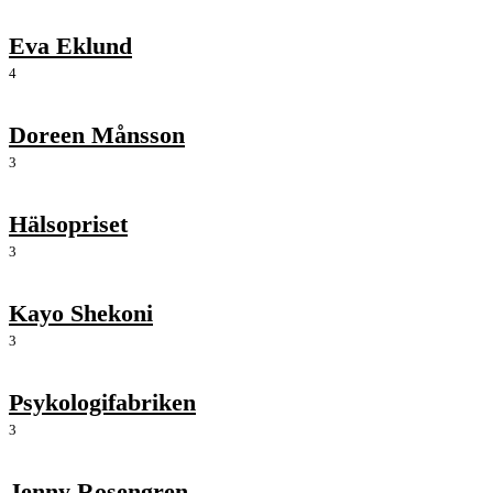
Eva Eklund
4
Doreen Månsson
3
Hälsopriset
3
Kayo Shekoni
3
Psykologifabriken
3
Jenny Rosengren