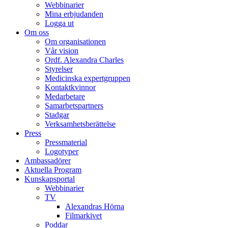
Webbinarier
Mina erbjudanden
Logga ut
Om oss
Om organisationen
Vår vision
Ordf. Alexandra Charles
Styrelser
Medicinska expertgruppen
Kontaktkvinnor
Medarbetare
Samarbetspartners
Stadgar
Verksamhetsberättelse
Press
Pressmaterial
Logotyper
Ambassadörer
Aktuella Program
Kunskapsportal
Webbinarier
TV
Alexandras Hörna
Filmarkivet
Poddar