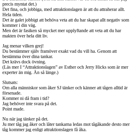
precis myntat det.)
Det fina, och jobbiga, med attraktionslagen är att du attraherar allt.
Hela tiden.
Det är galet jobbigt att behöva veta att du har skapat allt negativ som
kommer i din väg.
Men det är fasiken så mycket mer upplyftande att veta att du har
makten över hela ditt liv.
Jag menar vilken grej!
Du bestämmer själv framöver exakt vad du vill ha. Genom att
bestämma över dina tankar.
Det krävs dock övning.
(Läs mer I “Attraktionslagen” av Esther och Jerry Hicks som är mer
experter än mig. Än så länge.)
Slutsats:
Om alla människor som åker SJ tänker och känner att tågen alltid är
försenade.
Kommer ni då fram i tid?
Jag behöver inte svara på det.
Point made.
Nu när jag tänker på det.
Ju mer tåg jag åker och låter tankarna ledas mot tågåkande desto mer
tåg kommer jag enligt attraktionslagen få åka.