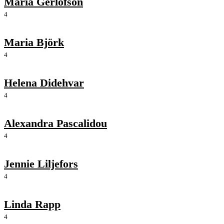
Maria Gerlofson
4
Maria Björk
4
Helena Didehvar
4
Alexandra Pascalidou
4
Jennie Liljefors
4
Linda Rapp
4