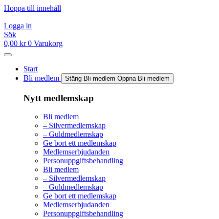
Hoppa till innehåll
Logga in
Sök
0,00
kr
0
Varukorg
Start
Bli medlem
Stäng Bli medlem
Öppna Bli medlem
Nytt medlemskap
Bli medlem
– Silvermedlemskap
– Guldmedlemskap
Ge bort ett medlemskap
Medlemserbjudanden
Personuppgiftsbehandling
Bli medlem
– Silvermedlemskap
– Guldmedlemskap
Ge bort ett medlemskap
Medlemserbjudanden
Personuppgiftsbehandling