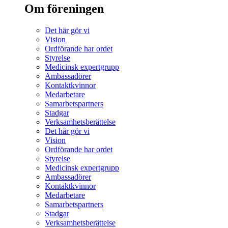
Om föreningen
Det här gör vi
Vision
Ordförande har ordet
Styrelse
Medicinsk expertgrupp
Ambassadörer
Kontaktkvinnor
Medarbetare
Samarbetspartners
Stadgar
Verksamhetsberättelse
Det här gör vi
Vision
Ordförande har ordet
Styrelse
Medicinsk expertgrupp
Ambassadörer
Kontaktkvinnor
Medarbetare
Samarbetspartners
Stadgar
Verksamhetsberättelse