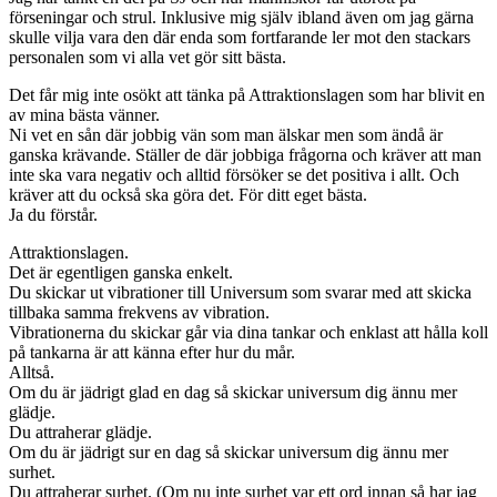
förseningar och strul. Inklusive mig själv ibland även om jag gärna
skulle vilja vara den där enda som fortfarande ler mot den stackars
personalen som vi alla vet gör sitt bästa.
Det får mig inte osökt att tänka på Attraktionslagen som har blivit en
av mina bästa vänner.
Ni vet en sån där jobbig vän som man älskar men som ändå är
ganska krävande. Ställer de där jobbiga frågorna och kräver att man
inte ska vara negativ och alltid försöker se det positiva i allt. Och
kräver att du också ska göra det. För ditt eget bästa.
Ja du förstår.
Attraktionslagen.
Det är egentligen ganska enkelt.
Du skickar ut vibrationer till Universum som svarar med att skicka
tillbaka samma frekvens av vibration.
Vibrationerna du skickar går via dina tankar och enklast att hålla koll
på tankarna är att känna efter hur du mår.
Alltså.
Om du är jädrigt glad en dag så skickar universum dig ännu mer
glädje.
Du attraherar glädje.
Om du är jädrigt sur en dag så skickar universum dig ännu mer
surhet.
Du attraherar surhet. (Om nu inte surhet var ett ord innan så har jag