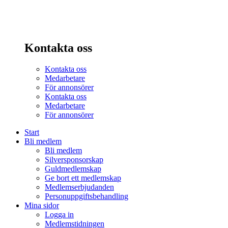
Kontakta oss
Kontakta oss
Medarbetare
För annonsörer
Kontakta oss
Medarbetare
För annonsörer
Start
Bli medlem
Bli medlem
Silversponsorskap
Guldmedlemskap
Ge bort ett medlemskap
Medlemserbjudanden
Personuppgiftsbehandling
Mina sidor
Logga in
Medlemstidningen