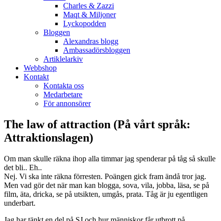
Charles & Zazzi
Maqt & Miljoner
Lyckopodden
Bloggen
Alexandras blogg
Ambassadörsbloggen
Artiklelarkiv
Webbshop
Kontakt
Kontakta oss
Medarbetare
För annonsörer
The law of attraction (På vårt språk:
Attraktionslagen)
Om man skulle räkna ihop alla timmar jag spenderar på tåg så skulle
det bli.. Eh..
Nej. Vi ska inte räkna förresten. Poängen gick fram ändå tror jag.
Men vad gör det när man kan blogga, sova, vila, jobba, läsa, se på
film, äta, dricka, se på utsikten, umgås, prata. Tåg är ju egentligen
underbart.
Jag har tänkt en del på SJ och hur människor får utbrott på