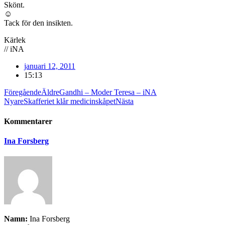
Skönt.
☺
Tack för den insikten.
Kärlek
// iNA
januari 12, 2011
15:13
Föregående
Äldre
Gandhi – Moder Teresa – iNA
Nyare
Skafferiet klår medicinskåpet
Nästa
Kommentarer
Ina Forsberg
Namn:
Ina Forsberg