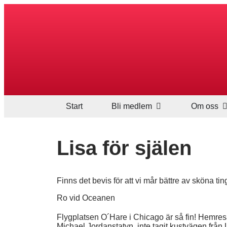
Start
Bli medlem
Om oss
Lisa för själen
Finns det bevis för att vi mår bättre av sköna tin
Ro vid Oceanen
Flygplatsen O´Hare i Chicago är så fin! Hemresa, tr
Michael Jordanstatyn, inte tagit kustvägen från LA