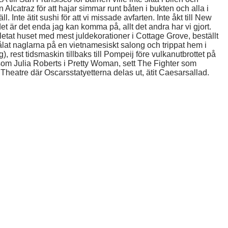
ön Alcatraz för att hajar simmar runt båten i bukten och alla i
ll. Inte ätit sushi för att vi missade avfarten. Inte åkt till New
et är det enda jag kan komma på, allt det andra har vi gjort.
letat huset med mest juldekorationer i Cottage Grove, beställt
at naglarna på en vietnamesiskt salong och trippat hem i
), rest tidsmaskin tillbaks till Pompeij före vulkanutbrottet på
som Julia Roberts i Pretty Woman, sett The Fighter som
 Theatre där Oscarsstatyetterna delas ut, ätit Caesarsallad.