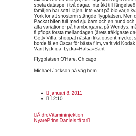
spela dataspel i två dagar. Inte åkt till fängelse
familjen har sett Hajen. Inte varit på bio varje kvä
York för att snöstorm stängde flygplatsen. Men d
Packat bilen full med sju barn och en hund och 
alla variationer på hamburgarna på Wendys, mål
flipflops första mellandagen (årets tråkigaste dag
Getty Villa, shoppat nästan lika obsent mycket 
borde få en Oscar för bästa film, varit vid Kodak
Varit lyckliga. Lycka=Hälsa=Sant.
Flygplatsen O'Hare, Chicago
Michael Jackson på väg hem
januari 8, 2011
12:10
Äldre
Vitamininjektion
Nyare
Prins Daniels tårar