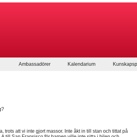
Ambassadörer
Kalendarium
Kunskapsp
g?
ots att vi inte gjort massor. Inte åkt in till stan och tittat på
 till San Fransisco för barnen ville inte sitta i bilen och