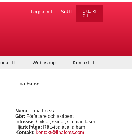
0,00
kr
Logga in
Sök
0
ortal
Webbshop
Kontakt
Lina Forss
Namn:
Lina Forss
Gör:
Författare och skribent
Intresse:
Cyklar, skidar, simmar, läser
Hjärtefråga:
Rättvisa åt alla barn
Kontakt:
kontakt@linaforss.com