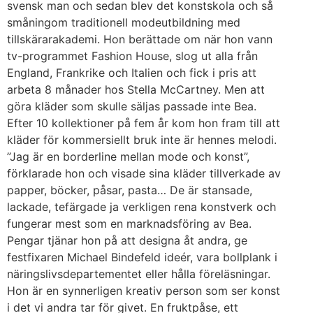
svensk man och sedan blev det konstskola och så
småningom traditionell modeutbildning med
tillskärarakademi. Hon berättade om när hon vann
tv-programmet Fashion House, slog ut alla från
England, Frankrike och Italien och fick i pris att
arbeta 8 månader hos Stella McCartney. Men att
göra kläder som skulle säljas passade inte Bea.
Efter 10 kollektioner på fem år kom hon fram till att
kläder för kommersiellt bruk inte är hennes melodi.
”Jag är en borderline mellan mode och konst”,
förklarade hon och visade sina kläder tillverkade av
papper, böcker, påsar, pasta… De är stansade,
lackade, tefärgade ja verkligen rena konstverk och
fungerar mest som en marknadsföring av Bea.
Pengar tjänar hon på att designa åt andra, ge
festfixaren Michael Bindefeld ideér, vara bollplank i
näringslivsdepartementet eller hålla föreläsningar.
Hon är en synnerligen kreativ person som ser konst
i det vi andra tar för givet. En fruktpåse, ett