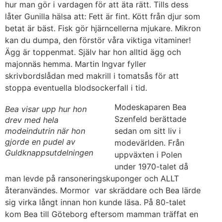
hur man gör i vardagen för att äta rätt. Tills dess
låter Gunilla hälsa att: Fett är fint. Kött från djur som
betat är bäst. Fisk gör hjärncellerna mjukare. Mikron
kan du dumpa, den förstör våra viktiga vitaminer!
Ägg är toppenmat. Själv har hon alltid ägg och
majonnäs hemma. Martin Ingvar fyller
skrivbordslådan med makrill i tomatsås för att
stoppa eventuella blodsockerfall i tid.
Modeskaparen Bea
Bea visar upp hur hon
Szenfeld berättade
drev med hela
modeindutrin när hon
sedan om sitt liv i
gjorde en pudel av
modevärlden. Från
Guldknappsutdelningen
uppväxten i Polen
under 1970-talet då
man levde på ransoneringskuponger och ALLT
återanvändes. Mormor var skräddare och Bea lärde
sig virka långt innan hon kunde läsa. På 80-talet
kom Bea till Göteborg eftersom mamman träffat en