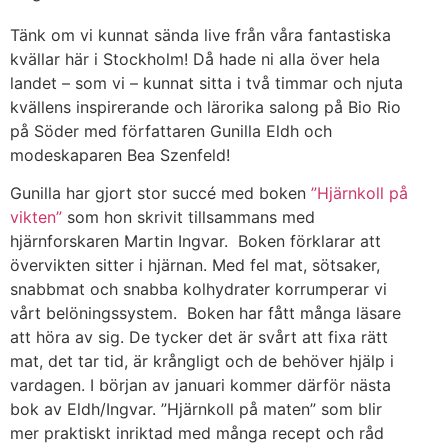
Tänk om vi kunnat sända live från våra fantastiska
kvällar här i Stockholm! Då hade ni alla över hela
landet – som vi – kunnat sitta i två timmar och njuta
kvällens inspirerande och lärorika salong på Bio Rio
på Söder med författaren Gunilla Eldh och
modeskaparen Bea Szenfeld!
Gunilla har gjort stor succé med boken
”Hjärnkoll på
vikten”
som hon skrivit tillsammans med
hjärnforskaren Martin Ingvar. Boken förklarar att
övervikten sitter i hjärnan. Med fel mat, sötsaker,
snabbmat och snabba kolhydrater korrumperar vi
vårt belöningssystem. Boken har fått många läsare
att höra av sig. De tycker det är svårt att fixa rätt
mat, det tar tid, är krångligt och de behöver hjälp i
vardagen. I början av januari kommer därför nästa
bok av Eldh/Ingvar. ”Hjärnkoll på maten” som blir
mer praktiskt inriktad med många recept och råd