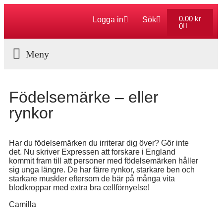
0,00
kr
Logga in
Sök
0
Aktuella Program
Födelsemärke – eller
rynkor
Har du födelsemärken du irriterar dig över? Gör inte
det. Nu skriver Expressen att forskare i England
kommit fram till att personer med födelsemärken håller
sig unga längre. De har färre rynkor, starkare ben och
starkare muskler eftersom de bär på många vita
blodkroppar med extra bra cellförnyelse!
Camilla