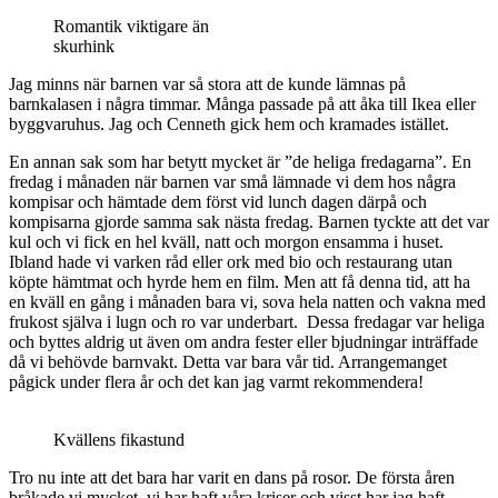
Romantik viktigare än
skurhink
Jag minns när barnen var så stora att de kunde lämnas på
barnkalasen i några timmar. Många passade på att åka till Ikea eller
byggvaruhus. Jag och Cenneth gick hem och kramades istället.
En annan sak som har betytt mycket är ”de heliga fredagarna”. En
fredag i månaden när barnen var små lämnade vi dem hos några
kompisar och hämtade dem först vid lunch dagen därpå och
kompisarna gjorde samma sak nästa fredag. Barnen tyckte att det var
kul och vi fick en hel kväll, natt och morgon ensamma i huset.
Ibland hade vi varken råd eller ork med bio och restaurang utan
köpte hämtmat och hyrde hem en film. Men att få denna tid, att ha
en kväll en gång i månaden bara vi, sova hela natten och vakna med
frukost själva i lugn och ro var underbart. Dessa fredagar var heliga
och byttes aldrig ut även om andra fester eller bjudningar inträffade
då vi behövde barnvakt. Detta var bara vår tid. Arrangemanget
pågick under flera år och det kan jag varmt rekommendera!
Kvällens fikastund
Tro nu inte att det bara har varit en dans på rosor. De första åren
bråkade vi mycket, vi har haft våra kriser och visst har jag haft