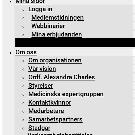
Mina sidor
Logga in
Medlemstidningen
Webbinarier
Mina erbjudanden
Om oss
Om organisationen
Vår vision
Ordf. Alexandra Charles
Styrelser
Medicinska expertgruppen
Kontaktkvinnor
Medarbetare
Samarbetspartners
Stadgar