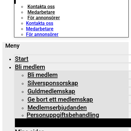
Kontakta oss
Medarbetare
För annonsörer
Kontakta oss
Medarbetare
För annonsörer
Start
Bli medlem
Bli medlem
Silversponsorskap
Guldmedlemskap
Ge bort ett medlemskap
Medlemserbjudanden
Personuppgiftsbehandling