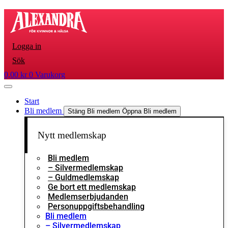
Hoppa
till
innehåll
Logga in
Sök
0,00
kr
0
Varukorg
Start
Bli medlem
Stäng Bli medlem
Öppna Bli medlem
Nytt medlemskap
Bli medlem
– Silvermedlemskap
– Guldmedlemskap
Ge bort ett medlemskap
Medlemserbjudanden
Personuppgiftsbehandling
Bli medlem
– Silvermedlemskap