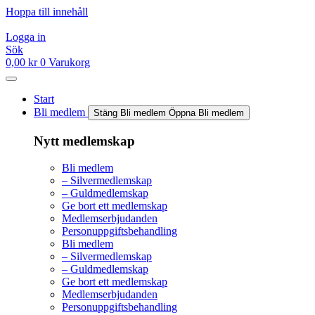
Hoppa till innehåll
Logga in
Sök
0,00
kr
0
Varukorg
Start
Bli medlem
Stäng Bli medlem
Öppna Bli medlem
Nytt medlemskap
Bli medlem
– Silvermedlemskap
– Guldmedlemskap
Ge bort ett medlemskap
Medlemserbjudanden
Personuppgiftsbehandling
Bli medlem
– Silvermedlemskap
– Guldmedlemskap
Ge bort ett medlemskap
Medlemserbjudanden
Personuppgiftsbehandling