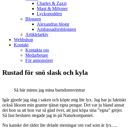
Charles & Zazzi
Maqt & Miljoner
Lyckopodden
Bloggen
Alexandras blogg
Ambassadörsbloggen
Artiklelarkiv
Webbshop
Kontakt
Kontakta oss
Medarbetare
För annonsörer
Rustad för snö slask och kyla
Så här minns jag mina barndomsvintrar
Igår gjorde jag slag i saken och köpte mig lite lyx. Jag har ju faktiskt
också liksom min granne tjänat egna pengar. Det var ju bland annat
det hon sa att hon var så glad över, att just köpa sina ”egna” grejer.
Så fast besluten stegade jag in på Naturkompaniet.
Nu kanske det råder lite delade meningar om vad som är lyx….