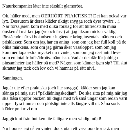
Naturkompaniet låter inte särskilt glamoröst.
Ok, håller med, men OERHÖRT PRAKTISKT! Det kan också var
lyx. Dessutom är deras kläder riktigt snygga (och dyra tyvärr…).
När försäljaren kom med olika förslag för att tillfredställa mina
önskemål märker jag (ve och fasa) att jag liksom nickar väldigt
förstående när vi botaniserar ingående kring tusentals märken och
prisklasser. Som om jag har en aning, som om jag har full koll på de
olika märkena, som om jag gärna åker vasaloppet, som om jag
kommer löpa extra mycket nu i vinter, som om jag näst intill lever
som en total frilufts/idrotts-människa. Vad är det där för jobbiga
pinsamheter jag håller på med? Någon som känner igen sig? Till slut
skrattar jag tack och lov och vi hamnar på rätt nivå.
Sanningen.
Jag är ute efter praktiska (och lite snygga) kläder som jag kan
slänga på mig sist i ”påklädningskedjan”. De ska sitta på mig när jag
ska flåsa uppför backen till dagis med två små ungar som redan varit
uppe i fyra timmar och plötsligt inte alls längre vill ut. Såna sorts
kläder pratar vi om.
Jag gick ut från butiken lite fattigare men väldigt nöjd!
Nu hoppas jag på en vinter, dock utan ett vasalopp tror jag, men