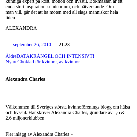
kunniga expert på kost, motion och livsstil. Bokmässan är ett
enda stort inspirationsseminarium, och nätverkande. Om
man vill, går det att ha möten med all slags människor hela
tiden.
ALEXANDRA
september 26, 2010
21:28
Äldre
DATAKRÅNGEL OCH INTENSIVT!
Nyare
Choklad för kvinnor, av kvinnor
Alexandra Charles
Välkommen till Sveriges största kvinnoförenings blogg om hälsa
och livsstil. Här skriver Alexandra Charles, grundare av 1,6 &
2,6 miljonerklubben.
Fler inlägg av Alexandra Charles »