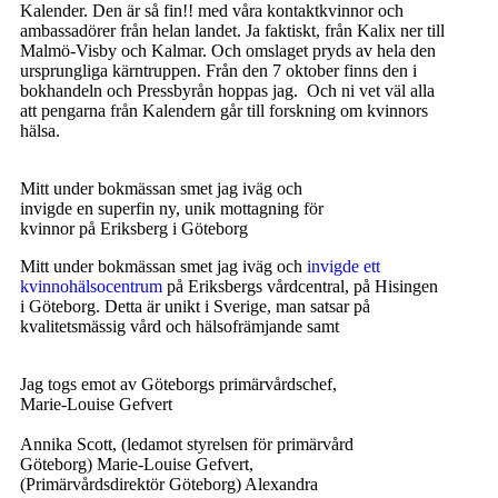
Kalender. Den är så fin!! med våra kontaktkvinnor och
ambassadörer från helan landet. Ja faktiskt, från Kalix ner till
Malmö-Visby och Kalmar. Och omslaget pryds av hela den
ursprungliga kärntruppen. Från den 7 oktober finns den i
bokhandeln och Pressbyrån hoppas jag. Och ni vet väl alla
att pengarna från Kalendern går till forskning om kvinnors
hälsa.
Mitt under bokmässan smet jag iväg och
invigde en superfin ny, unik mottagning för
kvinnor på Eriksberg i Göteborg
Mitt under bokmässan smet jag iväg och
invigde ett
kvinnohälsocentrum
på Eriksbergs vårdcentral, på Hisingen
i Göteborg. Detta är unikt i Sverige, man satsar på
kvalitetsmässig vård och hälsofrämjande samt
Jag togs emot av Göteborgs primärvårdschef,
Marie-Louise Gefvert
Annika Scott, (ledamot styrelsen för primärvård
Göteborg) Marie-Louise Gefvert,
(Primärvårdsdirektör Göteborg) Alexandra