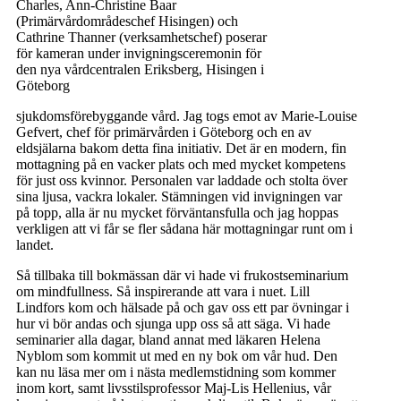
Charles, Ann-Christine Baar
(Primärvårdområdeschef Hisingen) och
Cathrine Thanner (verksamhetschef) poserar
för kameran under invigningsceremonin för
den nya vårdcentralen Eriksberg, Hisingen i
Göteborg
sjukdomsförebyggande vård. Jag togs emot av Marie-Louise
Gefvert, chef för primärvården i Göteborg och en av
eldsjälarna bakom detta fina initiativ. Det är en modern, fin
mottagning på en vacker plats och med mycket kompetens
för just oss kvinnor. Personalen var laddade och stolta över
sina ljusa, vackra lokaler. Stämningen vid invigningen var
på topp, alla är nu mycket förväntansfulla och jag hoppas
verkligen att vi får se fler sådana här mottagningar runt om i
landet.
Så tillbaka till bokmässan där vi hade vi frukostseminarium
om mindfullness. Så inspirerande att vara i nuet. Lill
Lindfors kom och hälsade på och gav oss ett par övningar i
hur vi bör andas och sjunga upp oss så att säga. Vi hade
seminarier alla dagar, bland annat med läkaren Helena
Nyblom som kommit ut med en ny bok om vår hud. Den
kan nu läsa mer om i nästa medlemstidning som kommer
inom kort, samt livsstilsprofessor Maj-Lis Hellenius, vår