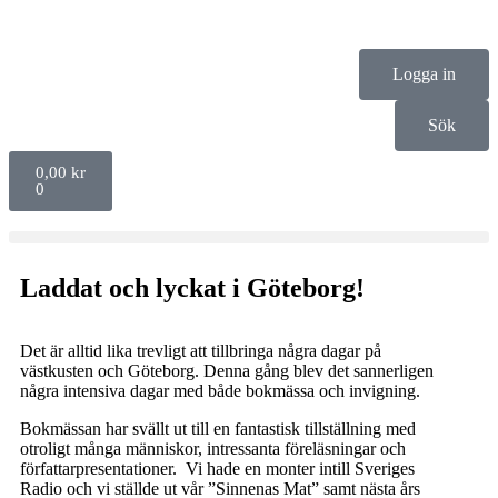
Logga in
Sök
0,00
kr
0
Laddat och lyckat i Göteborg!
Det är alltid lika trevligt att tillbringa några dagar på
västkusten och Göteborg. Denna gång blev det sannerligen
några intensiva dagar med både bokmässa och invigning.
Bokmässan har svällt ut till en fantastisk tillställning med
otroligt många människor, intressanta föreläsningar och
författarpresentationer. Vi hade en monter intill Sveriges
Radio och vi ställde ut vår ”Sinnenas Mat” samt nästa års