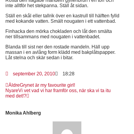
Rosta den flagade mandeln gyllenbrun i en torr och
inte alltför het stekpanna. Ställ åt sidan.
Ställ en skål eller tallrik över en kastrull till hälften fylld
med kokande vatten. Smält nougaten i ett vattenbad.
Finhacka den mörka chokladen och låt den smälta
ner tillsammans med nougaten i vattenbadet.
Blanda till sist ner den rostade mandeln. Häll upp
massan i en avlång form klädd med bakplåtspapper.
Låt stelna och skär sedan i bitar.
september 20, 2010
18:28
Äldre
Grynet är my favourite girl!
Nyare
Vi vet vad vi har framför oss, när ska vi ta itu
med det!?
Monika Ahlberg