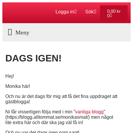
0,00
kr
Logga in
Sök
0
Aktuella Program
DAGS IGEN!
Hej!
Monika här!
Och nu är det dags för mig att få det fina uppdraget att
gästblogga!
Ni får visserligen följa med i min ”
vanliga blogg
”
(https://blogg.alltommat.se/monikasmat/) men något
lite extra här och där ska jag väl få in!
Och nu var det dags igen som sagt!