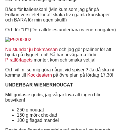
Både för Italienskan! (Min kurs som jag går på
Folkuniversitetet för att skaka liv i gamla kunskaper
och BARA för min egen skull!)
Och för ”U”! (Den alldeles underbara wienernougaten)
Nu stundar ju
bokmässan
och jag gör praliner för att
bjuda på dygnet runt! Så har ni vägarna förbi
Piratförlagets
monter, kom och smaka vet ja!
Och vill ni se mig göra något vid spisen? Ja då ska ni
komma till
Kockteatern
på övre plan på lördag 17.30!
UNDERBAR WIENERNOUGAT
Mitt godaste godis, jag vågar lova att ingen blir
besviken!
250 g nougat
150 g mörk choklad
100 g flagad mandel