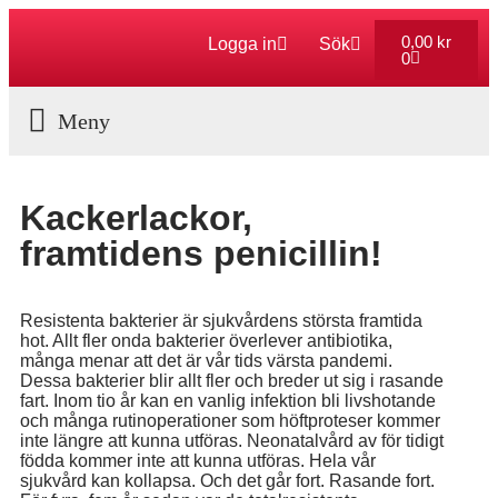
0,00
kr
Logga in
Sök
0
Aktuella Program
Kackerlackor,
framtidens penicillin!
Resistenta bakterier är sjukvårdens största framtida
hot. Allt fler onda bakterier överlever antibiotika,
många menar att det är vår tids värsta pandemi.
Dessa bakterier blir allt fler och breder ut sig i rasande
fart. Inom tio år kan en vanlig infektion bli livshotande
och många rutinoperationer som höftproteser kommer
inte längre att kunna utföras. Neonatalvård av för tidigt
födda kommer inte att kunna utföras. Hela vår
sjukvård kan kollapsa. Och det går fort. Rasande fort.