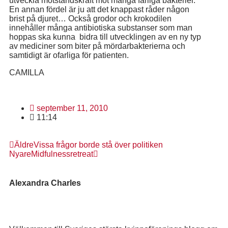
utveckla motståndskraft mot många farliga bakterier.
En annan fördel är ju att det knappast råder någon
brist på djuret… Också grodor och krokodilen
innehåller många antibiotiska substanser som man
hoppas ska kunna bidra till utvecklingen av en ny typ
av mediciner som biter på mör­darbakterierna och
samtidigt är ofarliga för patienten.
CAMILLA
september 11, 2010
11:14
Äldre
Vissa frågor borde stå över politiken
Nyare
Midfulnessretreat
Alexandra Charles