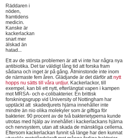
Räddaren i
nöden,
framtidens
medicin.
Kanske är
kackerlackan
snart mer
älskad än
hatad...
Ett av de största problemen är att vi inte har några nya
antibiotika. Det tar väldigt lång tid att forska fram
sådana och inget är på gång. Åtminstonde inte inom
de närmaste fem åren. Glädjande är det därför att
nytt
hopps nu sätts till våra urdjur
. Kackerlackor, till
exempel, kan bli ett nytt, efterlängtat vapen i kampen
mot MRSA- och e-colibakterier. En brittisk
forskningsgrupp vid University of Nottingham har
upptäckt att skadedjurets hjärna innehåller inte
mindre än nio olika molekyler som är giftiga för
bakterier. 90 procent av de två bakterietyperna kunde
utrotas med hjälp av innehållet i kackerlackans hjärna
och nervsystem, utan att skada de mänskliga cellerna.
Eftersom kackerlackan funnit så länge har den kunnat