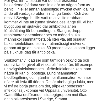
För fyra, fem år sedan var de totalresistenta
bakterierna (sådana som inte dör av någon form av
penicillin eller annan antibiotika) mycket ovanliga, nu
är de ett vardagsproblem i många länder. Och även
om vi i Sverige hittills varit relativt lite drabbade,
kommer vi inte att kunna skydda oss länge till. Vi har
byggt upp en sjukvård där antibiotika är en
förutsättning för behandlingen. Slangar, dropp,
respiratorer, operationer och en mängd sjuka
människor sammanfösta på liten yta, allt orsakar
bakterieinfektioner som vi rutinmässigt motverkar
genom att ge antibiotika. 30 procent av alla som ligger
på sjukhus idag får antibiotika.
Sjukdomar vi idag ser som tämligen oskyldiga och
som vi tar för givet att vi ska bli friska från, till exempel
urinvägsinfektioner och luftrörsinfektioner, kan inom
några år kan bli obotliga. Lunginflammation,
blodförgiftning och hjärnhinneinflammation kommer
oftare att leda till döden. Det är obehagliga fakta, men
vi måste börja prata om det, påpekar professorn i
infektionssjukdomar vid Uppsala universitet, Otto
Cars tillika ordförande i strategigruppen mot ökad
antibiotikaresistens i Sverige, Strama.