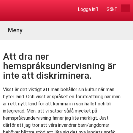
Logga in
Sök
Aktuella Program
Att dra ner
hemspråksundervisning är
inte att diskriminera.
Visst är det viktigt att man behåller sin kultur när man
byter land. Och visst är språket en förutsättning när man
är i ett nytt land för att komma in i samhället och bli
integrerad. Men, att vi satsar sååå mycket på
hemspråksundervisning finner jag lite märkligt. Just
därför att jag tror att våra invandrar barn/ungdomar
behöver bättre stöd att lära sig det nya landets språk