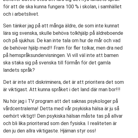
för att de ska kunna fungera 100 % i skolan, i samhället
och i arbetslivet.
Sen tänker jag på att många äldre, de som inte kunnat
lära sig svenska, skulle behöva tolkhjälp på äldreboende
och på sjukhus. De kan inte tala om hur de mår och vad
de behöver hjälp med!! Fram för fler tolkar, men dra ned
på hemspråksundervisningen. Vi vill väl inte att barnen
ska staka sig på svenska till förmån för det gamla
landets språk?
Det är inte att diskriminera, det är att prioritera det som
är viktigast. Att kunna språket i det land där man bor!!!
Nu hör jag i TV program att det saknas psykologer på
vårdcentralerna! Detta med vår psykiska hälsa är ju så
oerhört viktigt! Den psykiska hälsan måste tas på allvar
och bli lika prioriterad som den fysiska. I realiteten är
den ju den allra viktigaste. Hjärnan styr oss!