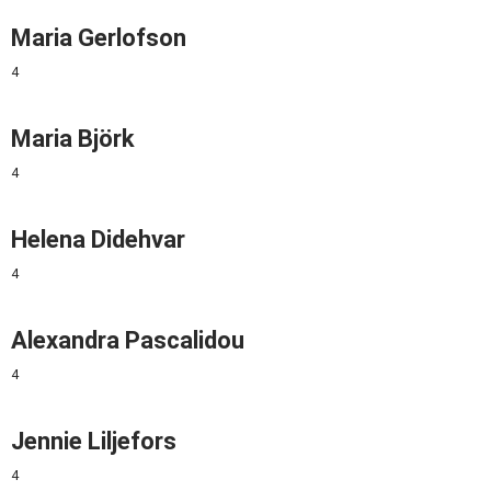
Maria Gerlofson
4
Maria Björk
4
Helena Didehvar
4
Alexandra Pascalidou
4
Jennie Liljefors
4