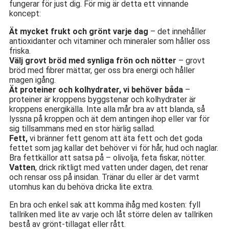
fungerar för just dig. För mig är detta ett vinnande
koncept:
Ät mycket frukt och grönt varje dag
– det innehåller
antioxidanter och vitaminer och mineraler som håller oss
friska.
Välj grovt bröd med synliga frön och nötter
– grovt
bröd med fibrer mättar, ger oss bra energi och håller
magen igång.
Ät proteiner och kolhydrater, vi behöver båda
–
proteiner är kroppens byggstenar och kolhydrater är
kroppens energikälla. Inte alla mår bra av att blanda, så
lyssna på kroppen och ät dem antingen ihop eller var för
sig tillsammans med en stor härlig sallad.
Fett,
vi bränner fett genom att äta fett och det goda
fettet som jag kallar det behöver vi för hår, hud och naglar.
Bra fettkällor att satsa på – olivolja, feta fiskar, nötter.
Vatten
, drick riktligt med vatten under dagen, det renar
och rensar oss på insidan. Tränar du eller är det varmt
utomhus kan du behöva dricka lite extra.
En bra och enkel sak att komma ihåg med kosten: fyll
tallriken med lite av varje och låt större delen av tallriken
bestå av grönt-tillagat eller rått.