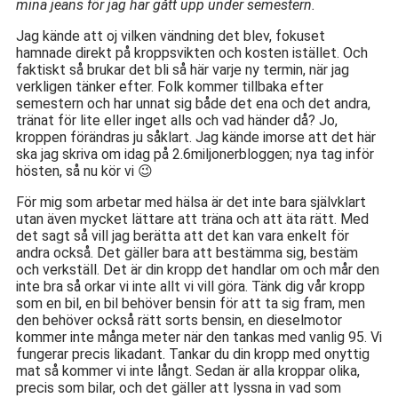
mina jeans för jag har gått upp under semestern.
Jag kände att oj vilken vändning det blev, fokuset
hamnade direkt på kroppsvikten och kosten istället. Och
faktiskt så brukar det bli så här varje ny termin, när jag
verkligen tänker efter. Folk kommer tillbaka efter
semestern och har unnat sig både det ena och det andra,
tränat för lite eller inget alls och vad händer då? Jo,
kroppen förändras ju såklart. Jag kände imorse att det här
ska jag skriva om idag på 2.6miljonerbloggen; nya tag inför
hösten, så nu kör vi 😉
För mig som arbetar med hälsa är det inte bara självklart
utan även mycket lättare att träna och att äta rätt. Med
det sagt så vill jag berätta att det kan vara enkelt för
andra också. Det gäller bara att bestämma sig, bestäm
och verkställ. Det är din kropp det handlar om och mår den
inte bra så orkar vi inte allt vi vill göra. Tänk dig vår kropp
som en bil, en bil behöver bensin för att ta sig fram, men
den behöver också rätt sorts bensin, en dieselmotor
kommer inte många meter när den tankas med vanlig 95. Vi
fungerar precis likadant. Tankar du din kropp med onyttig
mat så kommer vi inte långt. Sedan är alla kroppar olika,
precis som bilar, och det gäller att lyssna in vad som