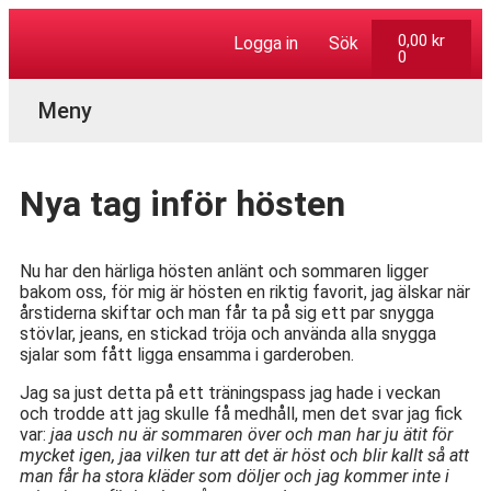
0,00
kr
Logga in
Sök
0
Aktuella Program
Nya tag inför hösten
Nu har den härliga hösten anlänt och sommaren ligger
bakom oss, för mig är hösten en riktig favorit, jag älskar när
årstiderna skiftar och man får ta på sig ett par snygga
stövlar, jeans, en stickad tröja och använda alla snygga
sjalar som fått ligga ensamma i garderoben.
Jag sa just detta på ett träningspass jag hade i veckan
och trodde att jag skulle få medhåll, men det svar jag fick
var:
jaa usch nu är sommaren över och man har ju ätit för
mycket igen, jaa vilken tur att det är höst och blir kallt så att
man får ha stora kläder som döljer och jag kommer inte i