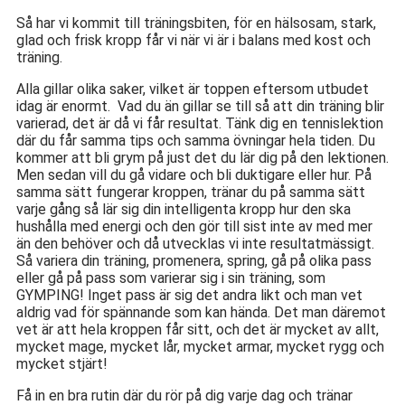
Så har vi kommit till träningsbiten, för en hälsosam, stark,
glad och frisk kropp får vi när vi är i balans med kost och
träning.
Alla gillar olika saker, vilket är toppen eftersom utbudet
idag är enormt. Vad du än gillar se till så att din träning blir
varierad, det är då vi får resultat. Tänk dig en tennislektion
där du får samma tips och samma övningar hela tiden. Du
kommer att bli grym på just det du lär dig på den lektionen.
Men sedan vill du gå vidare och bli duktigare eller hur. På
samma sätt fungerar kroppen, tränar du på samma sätt
varje gång så lär sig din intelligenta kropp hur den ska
hushålla med energi och den gör till sist inte av med mer
än den behöver och då utvecklas vi inte resultatmässigt.
Så variera din träning, promenera, spring, gå på olika pass
eller gå på pass som varierar sig i sin träning, som
GYMPING! Inget pass är sig det andra likt och man vet
aldrig vad för spännande som kan hända. Det man däremot
vet är att hela kroppen får sitt, och det är mycket av allt,
mycket mage, mycket lår, mycket armar, mycket rygg och
mycket stjärt!
Få in en bra rutin där du rör på dig varje dag och tränar