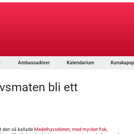
Ambassadörer
Kalendarium
Kunskapsp
smaten bli ett
t den så kallade
Medelhavsdieten, med mycket fisk,