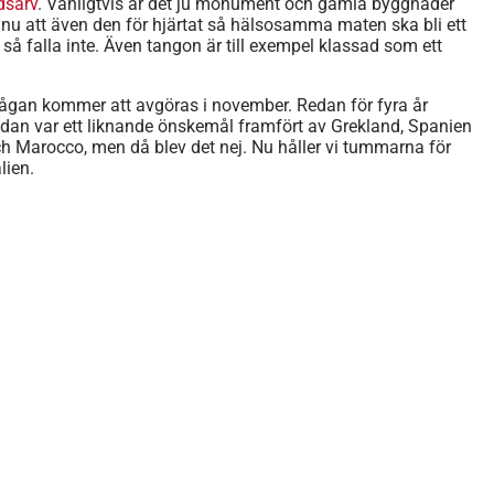
dsarv
. Vanligtvis är det ju monument och gamla byggnader
 nu att även den för hjärtat så hälsosamma maten ska bli ett
 så falla inte. Även tangon är till exempel klassad som ett
ågan kommer att avgöras i november. Redan för fyra år
dan var ett liknande önskemål framfört av Grekland, Spanien
h Marocco, men då blev det nej. Nu håller vi tummarna för
alien.