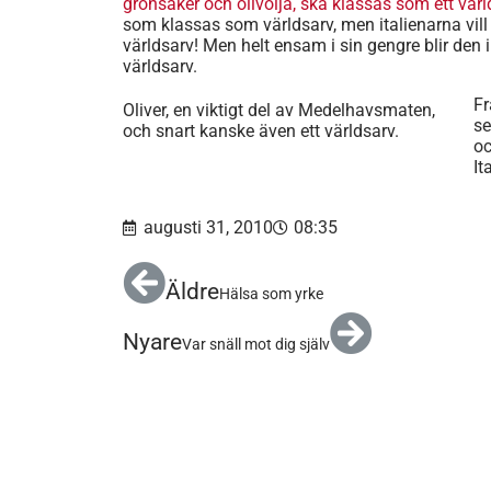
grönsaker och olivolja, ska klassas som ett värl
som klassas som världsarv, men italienarna vill
världsarv! Men helt ensam i sin gengre blir den i
världsarv.
Fr
Oliver, en viktigt del av Medelhavsmaten,
se
och snart kanske även ett världsarv.
oc
It
augusti 31, 2010
08:35
Äldre
Hälsa som yrke
Nyare
Var snäll mot dig själv