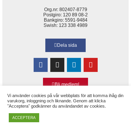
Org.nr: 802407-8779
Postgiro: 120 89 08-2
Bankgiro: 5591-9484
Swish: 123 338 4989
Dela sida
Bli medlem!
Vi använder cookies på vår webbplats för att komma ihåg din
varukorg, inloggning och liknande. Genom att klicka
"Acceptera" godkänner du användandet av cookies.
Copyright © 2025 Alexandra
–
för Kvinnor & Hälsa
ACCEPTERA
(tidigare 1,6 & 2,6 miljonerklubben)