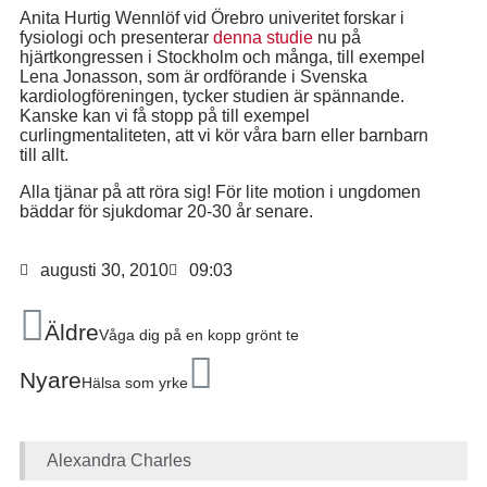
Anita Hurtig Wennlöf vid Örebro univeritet forskar i
fysiologi och presenterar
denna studie
nu på
hjärtkongressen i Stockholm och många, till exempel
Lena Jonasson, som är ordförande i Svenska
kardiologföreningen, tycker studien är spännande.
Kanske kan vi få stopp på till exempel
curlingmentaliteten, att vi kör våra barn eller barnbarn
till allt.
Alla tjänar på att röra sig! För lite motion i ungdomen
bäddar för sjukdomar 20-30 år senare.
augusti 30, 2010
09:03
Äldre
Våga dig på en kopp grönt te
Nyare
Hälsa som yrke
Alexandra Charles