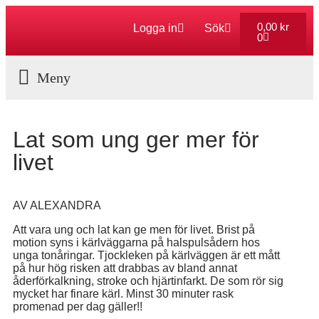
0,00
kr
Logga in
Sök
0
Aktuella Program
Lat som ung ger mer för
livet
AV ALEXANDRA
Att vara ung och lat kan ge men för livet. Brist på
motion syns i kärlväggarna på halspulsådern hos
unga tonåringar. Tjockleken på kärlväggen är ett mått
på hur hög risken att drabbas av bland annat
åderförkalkning, stroke och hjärtinfarkt. De som rör sig
mycket har finare kärl. Minst 30 minuter rask
promenad per dag gäller!!