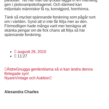
parasiter. Nu har man då lyckats lägga in en mänsklig
gen i jästsvampskollagenet. Och därmed kan
miljontals människor få ny, konstgjord, hornhinna.
Tänk så mycket spännande forskning som pågår runt
om i världen. Synd att vi inte får följa mer av den.
Förmodligen hade många varit mer benägna att
skänka pengar om de fick chans att följa så här
spännande forskning.
augusti 26, 2010
11:27
Äldre
Gnugga geniknölarna så vi kan ändra denna
förlegade syn!
Nyare
Vintage och Auktion
Alexandra Charles