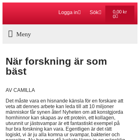
0,00
kr
Logga in
Sök
0
Aktuella Program
När forskning är som
bäst
AV CAMILLA
Det måste vara en hisnande känsla för en forskare att
veta att dennes arbete kan leda till att 10 miljoner
människor får synen åter! Nyheten om att konstgjorda
hornhinnor kan skapas av ett protein, ett kollagen,
utvunnit ur jästsvampar är ett fantastiskt exempel på
hur bra forskning kan vara. Egentligen är det rätt
logiskt, vi är ju alla komna ur svampar, bakterier och