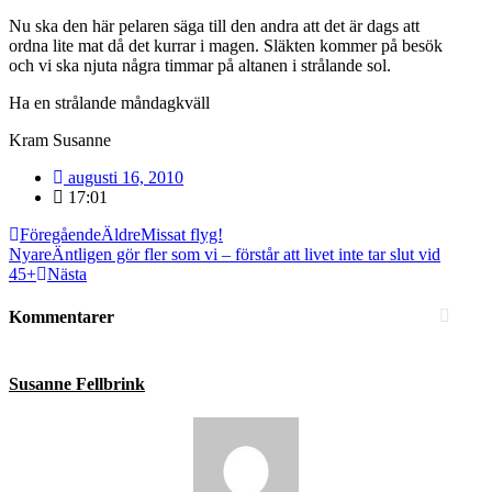
Nu ska den här pelaren säga till den andra att det är dags att
ordna lite mat då det kurrar i magen. Släkten kommer på besök
och vi ska njuta några timmar på altanen i strålande sol.
Ha en strålande måndagkväll
Kram Susanne
augusti 16, 2010
17:01
Föregående
Äldre
Missat flyg!
Nyare
Äntligen gör fler som vi – förstår att livet inte tar slut vid
45+
Nästa
Kommentarer
Susanne Fellbrink