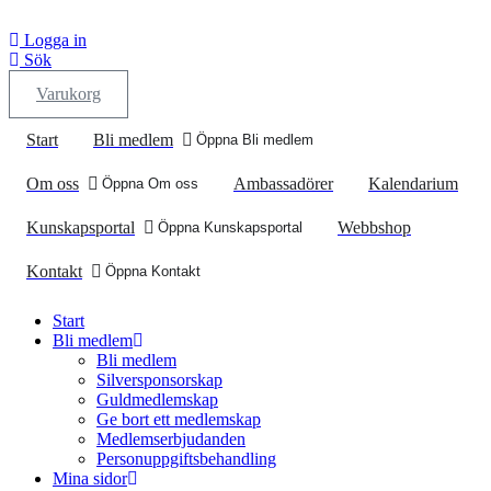
Logga in
Sök
Varukorg
Start
Bli medlem
Öppna Bli medlem
Om oss
Ambassadörer
Kalendarium
Öppna Om oss
Kunskapsportal
Webbshop
Öppna Kunskapsportal
Kontakt
Öppna Kontakt
Start
Bli medlem
Bli medlem
Silversponsorskap
Guldmedlemskap
Ge bort ett medlemskap
Medlemserbjudanden
Personuppgiftsbehandling
Mina sidor