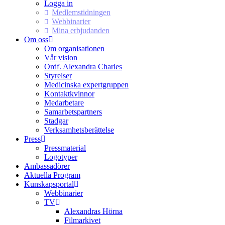
Logga in
Medlemstidningen
Webbinarier
Mina erbjudanden
Om oss
Om organisationen
Vår vision
Ordf. Alexandra Charles
Styrelser
Medicinska expertgruppen
Kontaktkvinnor
Medarbetare
Samarbetspartners
Stadgar
Verksamhetsberättelse
Press
Pressmaterial
Logotyper
Ambassadörer
Aktuella Program
Kunskapsportal
Webbinarier
TV
Alexandras Hörna
Filmarkivet