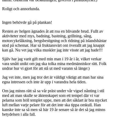
Roligt och annorlunda.
Ingen behövde gå på plankan!
Resten av helgen ägnades åt att roa en blivande brud. Fullt av
aktiviteter med mys, badning, bastning, grillning, sång,
motorcykelåkning, bergsbestigning och ridning på islandshästar
stod på schemat. Har så fruktansvärt ont överallt att jag knappt
kan gå. Nu vet jag vilka muskler jag inte visste att jag hade!!!
Själv har jag varit gift med min man i 19 år i år, vilket verkar
vara smått unikt om jag ska tolka mina medmänniskor rätt. Folk
undrar hur vi gjort för att stå ut med varann så länge:)
Jag vet inte, men jag tror det är väldigt viktigt att man har sina
egna intressen och inte är upp i varandra hela tiden.
Om jag minns rätt så sa vår präst under vår vigsel nånting i stil
med att man skulle se äktenskapet som ett tempel där vi var
pelarna som höll templet uppe, men att det såklart är bra mycket
luft mellan varje pelare för att det inte ska tippa omkull. Han
kanske inte sa så men så här 19 år senare så är det så jag minns
betydelsen i alla fall.