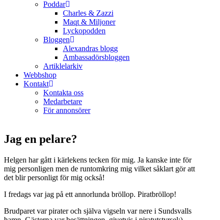
Poddar
Charles & Zazzi
Maqt & Miljoner
Lyckopodden
Bloggen
Alexandras blogg
Ambassadörsbloggen
Artiklelarkiv
Webbshop
Kontakt
Kontakta oss
Medarbetare
För annonsörer
Jag en pelare?
Helgen har gått i kärlekens tecken för mig. Ja kanske inte för
mig personligen men de runtomkring mig vilket såklart gör att
det blir personligt för mig också!
I fredags var jag på ett annorlunda bröllop. Piratbröllop!
Brudparet var pirater och själva vigseln var nere i Sundsvalls
hamn. Gästerna var besättningen, givetvis i piratutstyrsel:)