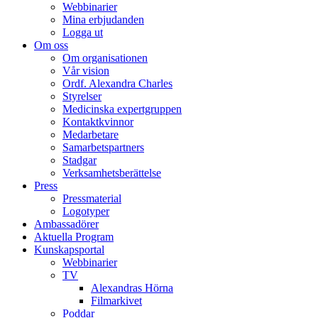
Webbinarier
Mina erbjudanden
Logga ut
Om oss
Om organisationen
Vår vision
Ordf. Alexandra Charles
Styrelser
Medicinska expertgruppen
Kontaktkvinnor
Medarbetare
Samarbetspartners
Stadgar
Verksamhetsberättelse
Press
Pressmaterial
Logotyper
Ambassadörer
Aktuella Program
Kunskapsportal
Webbinarier
TV
Alexandras Hörna
Filmarkivet
Poddar