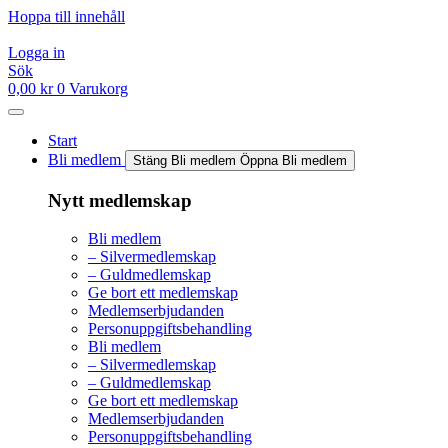
Hoppa till innehåll
Logga in
Sök
0,00
kr
0
Varukorg
Start
Bli medlem
Stäng Bli medlem
Öppna Bli medlem
Nytt medlemskap
Bli medlem
– Silvermedlemskap
– Guldmedlemskap
Ge bort ett medlemskap
Medlemserbjudanden
Personuppgiftsbehandling
Bli medlem
– Silvermedlemskap
– Guldmedlemskap
Ge bort ett medlemskap
Medlemserbjudanden
Personuppgiftsbehandling