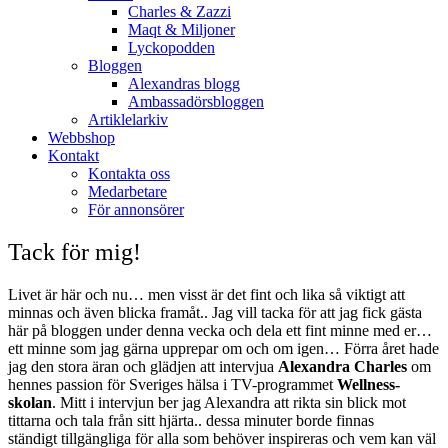
Charles & Zazzi
Maqt & Miljoner
Lyckopodden
Bloggen
Alexandras blogg
Ambassadörsbloggen
Artiklelarkiv
Webbshop
Kontakt
Kontakta oss
Medarbetare
För annonsörer
Tack för mig!
Livet är här och nu… men visst är det fint och lika så viktigt att
minnas och även blicka framåt.. Jag vill tacka för att jag fick gästa
här på bloggen under denna vecka och dela ett fint minne med er…
ett minne som jag gärna upprepar om och om igen… Förra året hade
jag den stora äran och glädjen att intervjua
Alexandra Charles
om
hennes passion för Sveriges hälsa i TV-programmet
Wellness-
skolan
. Mitt i intervjun ber jag Alexandra att rikta sin blick mot
tittarna och tala från sitt hjärta.. dessa minuter borde finnas
ständigt tillgängliga för alla som behöver inspireras och vem kan väl