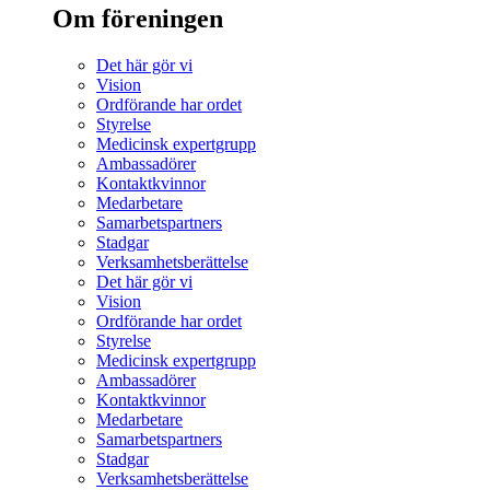
Om föreningen
Det här gör vi
Vision
Ordförande har ordet
Styrelse
Medicinsk expertgrupp
Ambassadörer
Kontaktkvinnor
Medarbetare
Samarbetspartners
Stadgar
Verksamhetsberättelse
Det här gör vi
Vision
Ordförande har ordet
Styrelse
Medicinsk expertgrupp
Ambassadörer
Kontaktkvinnor
Medarbetare
Samarbetspartners
Stadgar
Verksamhetsberättelse