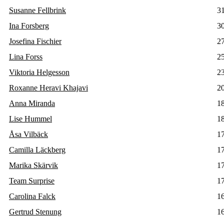
Susanne Fellbrink
3
Ina Forsberg
3
Josefina Fischier
2
Lina Forss
2
Viktoria Helgesson
2
Roxanne Heravi Khajavi
2
Anna Miranda
1
Lise Hummel
1
Åsa Vilbäck
1
Camilla Läckberg
1
Marika Skärvik
1
Team Surprise
1
Carolina Falck
1
Gertrud Stenung
1