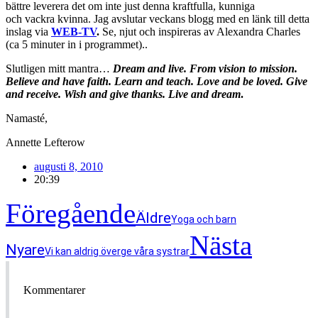
bättre leverera det om inte just denna kraftfulla, kunniga
och vackra kvinna. Jag avslutar veckans blogg med en länk till detta
inslag via
WEB-TV
.
Se, njut och inspireras av Alexandra Charles
(ca 5 minuter in i programmet)..
Slutligen mitt mantra…
Dream and live. From vision to mission.
Believe and have faith. Learn and teach. Love and be loved. Give
and receive. Wish and give thanks. Live and dream
.
Namasté,
Annette Lefterow
augusti 8, 2010
20:39
Föregående
Äldre
Yoga och barn
Nästa
Nyare
Vi kan aldrig överge våra systrar
Kommentarer