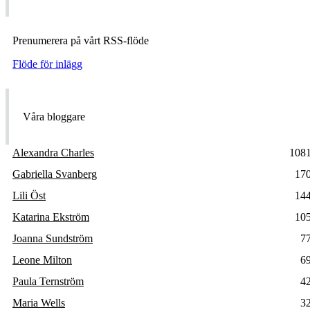
Prenumerera på vårt RSS-flöde
Flöde för inlägg
Våra bloggare
Alexandra Charles
108
Gabriella Svanberg
17
Lili Öst
14
Katarina Ekström
10
Joanna Sundström
7
Leone Milton
6
Paula Ternström
4
Maria Wells
3