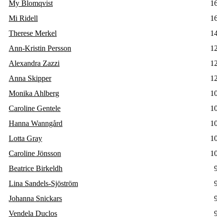
My Blomqvist
1
Mi Ridell
1
Therese Merkel
1
Ann-Kristin Persson
1
Alexandra Zazzi
1
Anna Skipper
1
Monika Ahlberg
1
Caroline Gentele
1
Hanna Wanngård
1
Lotta Gray
1
Caroline Jönsson
1
Beatrice Birkeldh
Lina Sandels-Sjöström
Johanna Snickars
Vendela Duclos