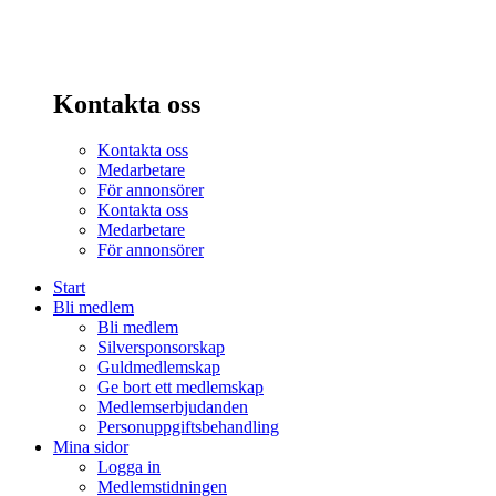
Kontakta oss
Kontakta oss
Medarbetare
För annonsörer
Kontakta oss
Medarbetare
För annonsörer
Start
Bli medlem
Bli medlem
Silversponsorskap
Guldmedlemskap
Ge bort ett medlemskap
Medlemserbjudanden
Personuppgiftsbehandling
Mina sidor
Logga in
Medlemstidningen