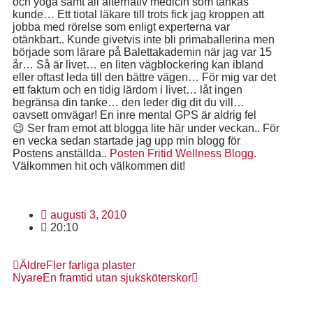
och yoga samt all alternativ medicin som tänkas
kunde… Ett tiotal läkare till trots fick jag kroppen att
jobba med rörelse som enligt experterna var
otänkbart.. Kunde givetvis inte bli primaballerina men
började som lärare på Balettakademin när jag var 15
år… Så är livet… en liten vägblockering kan ibland
eller oftast leda till den bättre vägen… För mig var det
ett faktum och en tidig lärdom i livet… låt ingen
begränsa din tanke… den leder dig dit du vill…
oavsett omvägar! En inre mental GPS är aldrig fel
😉 Ser fram emot att blogga lite här under veckan.. För
en vecka sedan startade jag upp min blogg för
Postens anställda..
Posten Fritid Wellness Blogg
.
Välkommen hit och välkommen dit!
augusti 3, 2010
20:10
Äldre
Fler farliga plaster
Nyare
En framtid utan sjuksköterskor