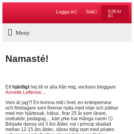
0,00
kr
Logga in
Sök
0
Aktuella Program
Namasté!
Ett
hjärtligt
hej till er alla från mig, veckans bloggare
Annette Lefterow
…
Vem är jag?! En kvinna mitt i livet, en entrepreneur
och företagare som förenar nytta med nöje och jobbar
med min hjärtesak, hälsa.. firar 25 år som lärare,
instruktör, pedagog… kärt yrke har många namn 🙂
Började dansa vid 3 års ålder, var i princip skadad
mellan 12-15 års ålder.. därav tidig start med pilates