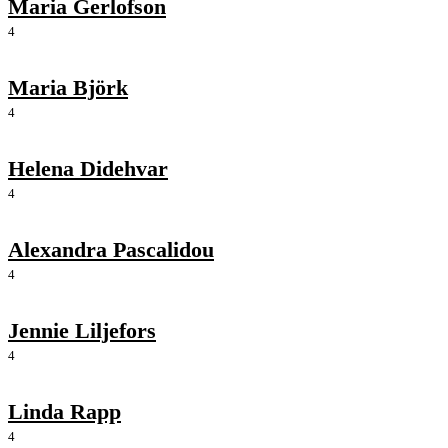
Maria Gerlofson
4
Maria Björk
4
Helena Didehvar
4
Alexandra Pascalidou
4
Jennie Liljefors
4
Linda Rapp
4