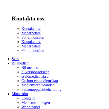
Kontakta oss
Kontakta oss
Medarbetare
För annonsörer
Kontakta oss
Medarbetare
För annonsörer
Start
Bli medlem
Bli medlem
Silversponsorskap
Guldmedlemskap
Ge bort ett medlemskap
Medlemserbjudanden
Personuppgiftsbehandling
Mina sidor
Logga in
Medlemstidningen
Webbinarier