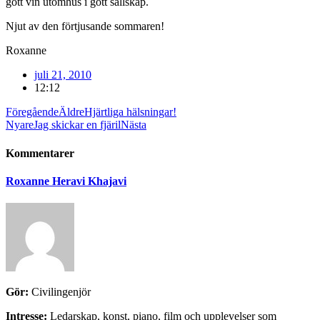
gott vin utomhus i gott sällskap.
Njut av den förtjusande sommaren!
Roxanne
juli 21, 2010
12:12
Föregående
Äldre
Hjärtliga hälsningar!
Nyare
Jag skickar en fjäril
Nästa
Kommentarer
Roxanne Heravi Khajavi
Gör:
Civilingenjör
Intresse:
Ledarskap, konst, piano, film och upplevelser som