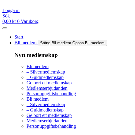
Hoppa
till
Logga in
innehåll
Sök
0,00
kr
0
Varukorg
Start
Bli medlem
Stäng Bli medlem
Öppna Bli medlem
Nytt medlemskap
Bli medlem
– Silvermedlemskap
– Guldmedlemskap
Ge bort ett medlemskap
Medlemserbjudanden
Personuppgiftsbehandling
Bli medlem
– Silvermedlemskap
– Guldmedlemskap
Ge bort ett medlemskap
Medlemserbjudanden
Personuppgiftsbehandling