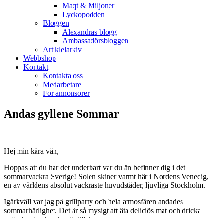
Maqt & Miljoner
Lyckopodden
Bloggen
Alexandras blogg
Ambassadörsbloggen
Artiklelarkiv
Webbshop
Kontakt
Kontakta oss
Medarbetare
För annonsörer
Andas gyllene Sommar
Hej min kära vän,
Hoppas att du har det underbart var du än befinner dig i det
sommarvackra Sverige! Solen skiner varmt här i Nordens Venedig,
en av världens absolut vackraste huvudstäder, ljuvliga Stockholm.
Igårkväll var jag på grillparty och hela atmosfären andades
sommarhärlighet. Det är så mysigt att äta deliciös mat och dricka