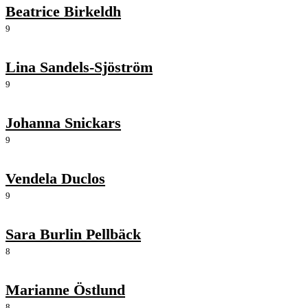
Beatrice Birkeldh
9
Lina Sandels-Sjöström
9
Johanna Snickars
9
Vendela Duclos
9
Sara Burlin Pellbäck
8
Marianne Östlund
8