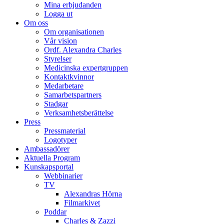
Mina erbjudanden
Logga ut
Om oss
Om organisationen
Vår vision
Ordf. Alexandra Charles
Styrelser
Medicinska expertgruppen
Kontaktkvinnor
Medarbetare
Samarbetspartners
Stadgar
Verksamhetsberättelse
Press
Pressmaterial
Logotyper
Ambassadörer
Aktuella Program
Kunskapsportal
Webbinarier
TV
Alexandras Hörna
Filmarkivet
Poddar
Charles & Zazzi