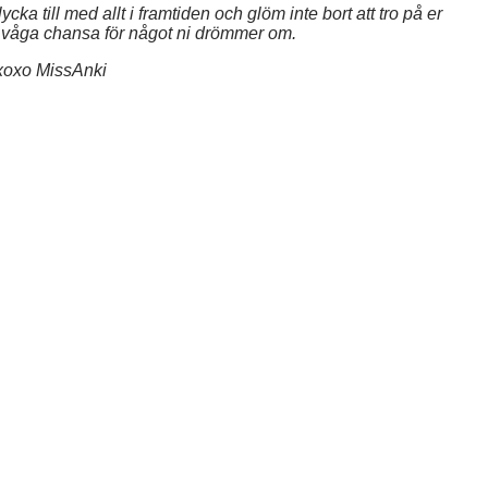
cka till med allt i framtiden och glöm inte bort att tro på er
och våga chansa för något ni drömmer om.
xoxo MissAnki