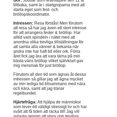
Gör:
Jobbar som resesäljare sen 11 år
tillbaka, samt är i startgroparna med att
starta eget som fest- och
bröllopskoordinator.
Intressen:
Resa förstås! Men förutom
att resa så har jag även ett stort intresse
för att arrangera fester & bröllop. Har
alltid varit spindeln i nätet med att
anordna olika trevliga tillställningar för
att samla alla vänner & bekanta när
andra inte har haft tid eller ork. Förra
året fick jag ära att vara tärna på min
bästa väns bröllop vilket självklart gav
mig mersmak för just bröllop.
Förutom all den tid som ägnas åt dessa
intressen så gillar jag att ägna mycket
av min lediga tid tillsammans med nära
och kära, samt att jag tränar
regelbundet.
Hjärtefråga:
Att hjälpa de människor
som lever ett väldigt stressigt liv och har
svårt att få tiden att räcka till! Jag vill
avlasta genom att styra upp trevliga