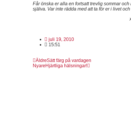
Får önska er alla en fortsatt trevlig sommar och ly
själva. Var inte rädda med att ta för er i livet 
juli 19, 2010
15:51
Äldre
Sätt färg på vardagen
Nyare
Hjärtliga hälsningar!