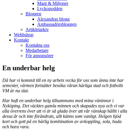
Maqt & Miljoner
Lyckopodden
Bloggen
Alexandras blogg
Ambassadörsbloggen
Artiklelarkiv
Webbshop
Kontakt
Kontakta oss
Medarbetare
För annonsörer
En underbar helg
Då har vi kommit till en ny arbets vecka för oss som ännu inte har
semester, värmen fortsätter besöka våran härliga stad och fotbolls
VM är nu slut.
Har haft en underbar helg tillsammans med mina väninnor i
Nyköping. Det väcktes gamla minnen och skapades nya och vi var
alla överrens över att vi är så glada över att vår vänskap hållit i alla
dessa år och inte förändrats, allt känns som vanligt. Helgen bjöd
kort och gott på en härlig kombination av avkoppling, sola, bada
och bara vara.