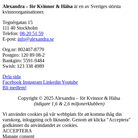
Alexandra – för Kvinnor & Hälsa
är en av Sveriges största
kvinnoorganisationer.
Tegnérgatan 15
111 40 Stockholm
Telefon:
08-20 51 59
E-post:
info@alexandra.se
Org.nr: 802407-8779
Postgiro: 120 89 08-2
Bankgiro: 5591-9484
Swish: 123 338 4989
Dela sida
Facebook
Instagram
Linkedin
Youtube
Bli medlem!
Copyright © 2025 Alexandra
–
för Kvinnor & Hälsa
(tidigare 1,6 & 2,6 miljonerklubben)
Vi använder cookies på vår webbplats för att komma ihåg din
varukorg, inloggning och liknande. Genom att klicka "Acceptera"
godkänner du användandet av cookies.
ACCEPTERA
Manage consent