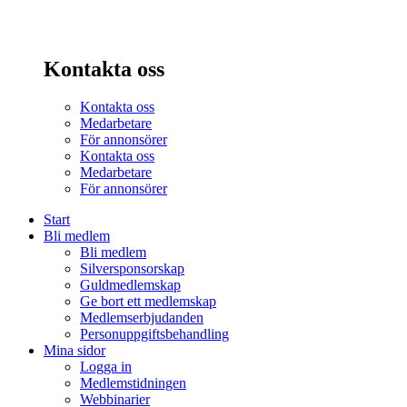
Kontakta oss
Kontakta oss
Medarbetare
För annonsörer
Kontakta oss
Medarbetare
För annonsörer
Start
Bli medlem
Bli medlem
Silversponsorskap
Guldmedlemskap
Ge bort ett medlemskap
Medlemserbjudanden
Personuppgiftsbehandling
Mina sidor
Logga in
Medlemstidningen
Webbinarier