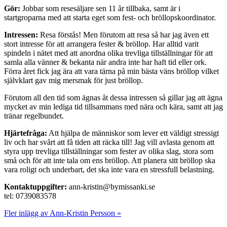
Gör:
Jobbar som resesäljare sen 11 år tillbaka, samt är i
startgroparna med att starta eget som fest- och bröllopskoordinator.
Intressen:
Resa förstås! Men förutom att resa så har jag även ett
stort intresse för att arrangera fester & bröllop. Har alltid varit
spindeln i nätet med att anordna olika trevliga tillställningar för att
samla alla vänner & bekanta när andra inte har haft tid eller ork.
Förra året fick jag ära att vara tärna på min bästa väns bröllop vilket
självklart gav mig mersmak för just bröllop.
Förutom all den tid som ägnas åt dessa intressen så gillar jag att ägna
mycket av min lediga tid tillsammans med nära och kära, samt att jag
tränar regelbundet.
Hjärtefråga:
Att hjälpa de människor som lever ett väldigt stressigt
liv och har svårt att få tiden att räcka till! Jag vill avlasta genom att
styra upp trevliga tillställningar som fester av olika slag, stora som
små och för att inte tala om ens bröllop. Att planera sitt bröllop ska
vara roligt och underbart, det ska inte vara en stressfull belastning.
Kontaktuppgifter:
ann-kristin@bymissanki.se
tel: 0739083578
Fler inlägg av Ann-Kristin Persson »