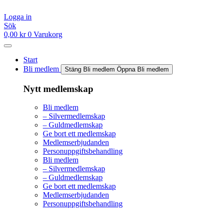
Hoppa
till
Logga in
innehåll
Sök
0,00
kr
0
Varukorg
Start
Bli medlem
Stäng Bli medlem
Öppna Bli medlem
Nytt medlemskap
Bli medlem
– Silvermedlemskap
– Guldmedlemskap
Ge bort ett medlemskap
Medlemserbjudanden
Personuppgiftsbehandling
Bli medlem
– Silvermedlemskap
– Guldmedlemskap
Ge bort ett medlemskap
Medlemserbjudanden
Personuppgiftsbehandling