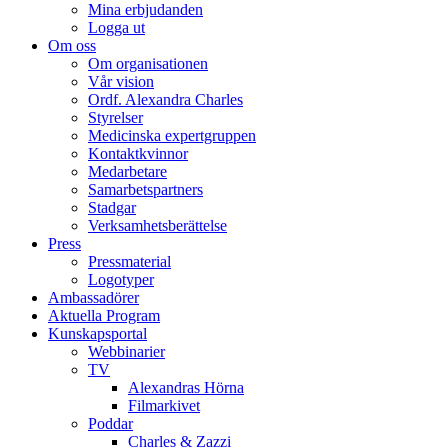
Mina erbjudanden
Logga ut
Om oss
Om organisationen
Vår vision
Ordf. Alexandra Charles
Styrelser
Medicinska expertgruppen
Kontaktkvinnor
Medarbetare
Samarbetspartners
Stadgar
Verksamhetsberättelse
Press
Pressmaterial
Logotyper
Ambassadörer
Aktuella Program
Kunskapsportal
Webbinarier
TV
Alexandras Hörna
Filmarkivet
Poddar
Charles & Zazzi