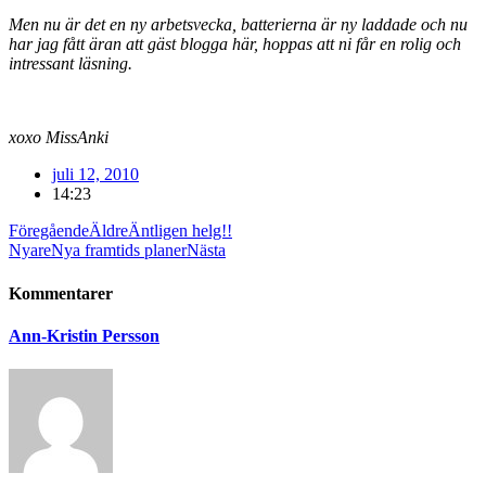
Men nu är det en ny arbetsvecka, batterierna är ny laddade och nu
har jag fått äran att gäst blogga här, hoppas att ni får en rolig och
intressant läsning.
xoxo MissAnki
juli 12, 2010
14:23
Föregående
Äldre
Äntligen helg!!
Nyare
Nya framtids planer
Nästa
Kommentarer
Ann-Kristin Persson