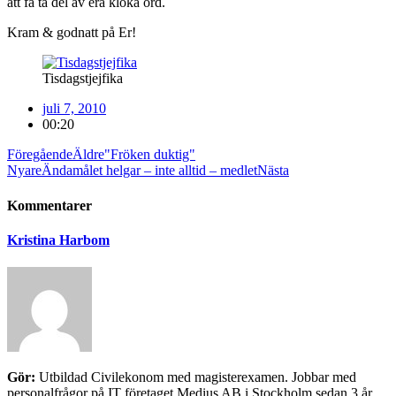
att få ta del av era kloka ord.
Kram & godnatt på Er!
Tisdagstjejfika
juli 7, 2010
00:20
Föregående
Äldre
"Fröken duktig"
Nyare
Ändamålet helgar – inte alltid – medlet
Nästa
Kommentarer
Kristina Harbom
Gör:
Utbildad Civilekonom med magisterexamen. Jobbar med
personalfrågor på IT företaget Medius AB i Stockholm sedan 3 år