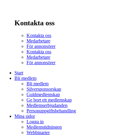
Kontakta oss
Kontakta oss
Medarbetare
För annonsörer
Kontakta oss
Medarbetare
För annonsörer
Start
Bli medlem
Bli medlem
Silversponsorskap
Guldmedlemskap
Ge bort ett medlemskap
Medlemserbjudanden
Personuppgiftsbehandling
Mina sidor
Logga in
Medlemstidningen
Webbinarier