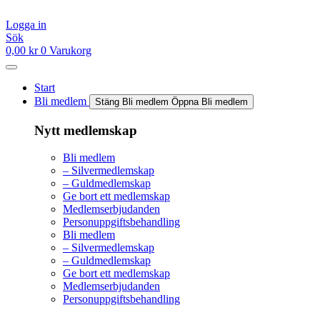
Hoppa
till
Logga in
innehåll
Sök
0,00
kr
0
Varukorg
Start
Bli medlem
Stäng Bli medlem
Öppna Bli medlem
Nytt medlemskap
Bli medlem
– Silvermedlemskap
– Guldmedlemskap
Ge bort ett medlemskap
Medlemserbjudanden
Personuppgiftsbehandling
Bli medlem
– Silvermedlemskap
– Guldmedlemskap
Ge bort ett medlemskap
Medlemserbjudanden
Personuppgiftsbehandling