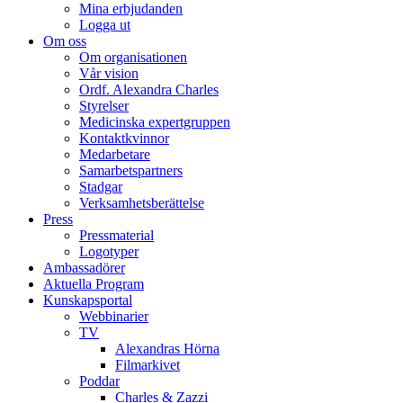
Mina erbjudanden
Logga ut
Om oss
Om organisationen
Vår vision
Ordf. Alexandra Charles
Styrelser
Medicinska expertgruppen
Kontaktkvinnor
Medarbetare
Samarbetspartners
Stadgar
Verksamhetsberättelse
Press
Pressmaterial
Logotyper
Ambassadörer
Aktuella Program
Kunskapsportal
Webbinarier
TV
Alexandras Hörna
Filmarkivet
Poddar
Charles & Zazzi