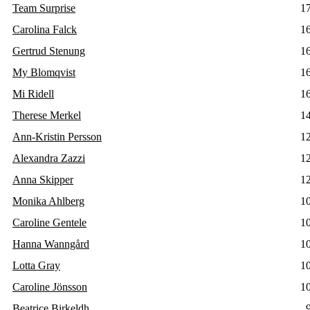
Team Surprise
1
Carolina Falck
1
Gertrud Stenung
1
My Blomqvist
1
Mi Ridell
1
Therese Merkel
1
Ann-Kristin Persson
1
Alexandra Zazzi
1
Anna Skipper
1
Monika Ahlberg
1
Caroline Gentele
1
Hanna Wanngård
1
Lotta Gray
1
Caroline Jönsson
1
Beatrice Birkeldh