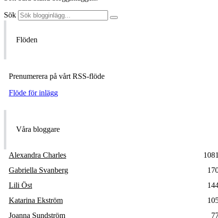
Sök
Flöden
Prenumerera på vårt RSS-flöde
Flöde för inlägg
Våra bloggare
Alexandra Charles
108
Gabriella Svanberg
17
Lili Öst
14
Katarina Ekström
10
Joanna Sundström
7