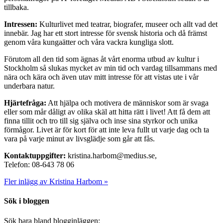
tillbaka.
Intressen:
Kulturlivet med teatrar, biografer, museer och allt vad det
innebär. Jag har ett stort intresse för svensk historia och då främst
genom våra kungaätter och våra vackra kungliga slott.
Förutom all den tid som ägnas åt vårt enorma utbud av kultur i
Stockholm så slukas mycket av min tid och vardag tillsammans med
nära och kära och även utav mitt intresse för att vistas ute i vår
underbara natur.
Hjärtefråga:
Att hjälpa och motivera de människor som är svaga
eller som mår dåligt av olika skäl att hitta rätt i livet! Att få dem att
finna tillit och tro till sig själva och inse sina styrkor och unika
förmågor. Livet är för kort för att inte leva fullt ut varje dag och ta
vara på varje minut av livsglädje som går att fås.
Kontaktuppgifter:
kristina.harbom@medius.se,
Telefon: 08-643 78 06
Fler inlägg av Kristina Harbom »
Sök i bloggen
Sök bara bland blogginläggen: