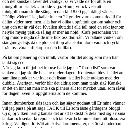
och det kanske utöver det vanliga, så vi valde därför att ta en
minigolftur istället… trodde vi ja. Hmm, vi fick veta att
minigolfbanan skulle stänga redan kl. 18.00 pga. dåligt väder.
”Dåligt väder?” Jag kallar inte en 22 grader varm sommarkväll för
dåligt väder men men, alla har vi olika uppfattningar om saker och
ting och tur är väl det. Kvällen slutade i alla fall med en rakt igenom
helylle mysig tjejfika så jag är mer än nöjd. (Café personalen var
nog mindre nöjda då de inte fick oss därifrån. Vi fattade vinken om
stängningsdags då de plockat ihop alla stolar utom våra och ryckt
ifrån oss våra kaffekoppar och bullfat).
På tal om planering och utfall, varför blir det aldrig som man har
tänkt sig???
När jag kom till jobbet imorse hade jag en ”To-do list” som var
tanken att jag skulle beta av under dagen. Kontentan blev istället att
samtliga punkter var kvar och listan istället hade utökats med det
dubbla. Återigen, varför blir det aldrig som man tänkt sig? Kanske
är det en hint att man inte ska planera allt för mycket utan, som såväl
för dagen, även ta uppgifterna som de kommer.
Innan dumburken slås igen och jag säger godnatt till Er mina vänner
vill jag passa på att säga TACK till Er som läste gårdagens blogg!!
Oj oj oj vilken härlig känsla det är att faktiskt få dela med sig av sina
tankar och sedan få repons och tänkvärda kommentarer att filosofera
kring. Vänligen fortsätt att skriva kommentarer, det är så underbart