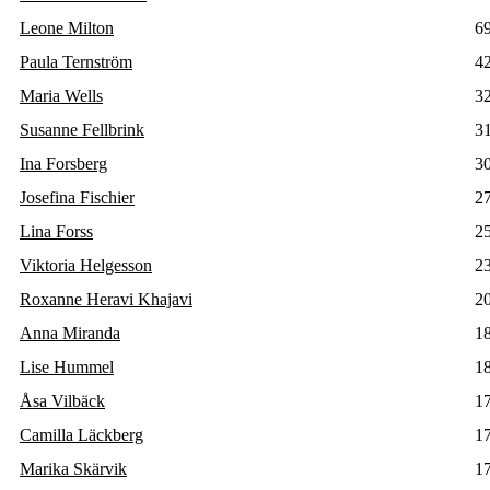
Leone Milton
6
Paula Ternström
4
Maria Wells
3
Susanne Fellbrink
3
Ina Forsberg
3
Josefina Fischier
2
Lina Forss
2
Viktoria Helgesson
2
Roxanne Heravi Khajavi
2
Anna Miranda
1
Lise Hummel
1
Åsa Vilbäck
1
Camilla Läckberg
1
Marika Skärvik
1