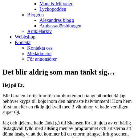
Maqt & Miljoner
Lyckopodden
Bloggen
Alexandras blogg
Ambassadörsbloggen
Artiklelarkiv
Webbshop
Kontakt
Kontakta oss
Medarbetare
För annonsörer
Det blir aldrig som man tänkt sig…
Hej på Er,
Blir bara en kortis framför dumburken och tangentbordet då jag
behöver krypa till kojs inom den närmaste halvtimmen!! Kom hem
först nu efter en riktig tjejkväll med 3 vänninor, vi hade verkligen
super Ql.
Jag och tjejerna hade tänkt gå till Skansen för att njuta av en härlig
tisdagkväll fylld med allsång men av programmet och artisterna att
döma insåg vi att det kommer bli en enorm trängsel kring scenen,