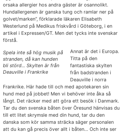
orsaka allergier hos andra gäster är osannolikt.
Hundallergenen är ganska tung och ramlar ner på
golvet/marken”, förklarade läkaren Elisabeth
Westerlund på Medikus friskvård i Göteborg, i en
artikel i Expressen/GT. Men det tycks inte svenskar
förstå.
Annat är det i Europa.
Spela inte så hög musik på
Titta på den
stranden, då kan hunden
bli störd... Skylten är från
fantastiska skylten
Deauville i Frankrike
från badstranden i
Deauville i norra
Frankrike. Här hade till och med apotekaren sin
hund med på jobbet! Men vi behöver inte åka så
långt. Det räcker med att göra ett besök i Danmark.
Tar du den svenska båten över Öresund hänvisas du
till ett litet skrymsle med din hund, tar du den
danska som kör samma sträcka säger personalen
att du kan gå precis över allt i båten… Och inte ser