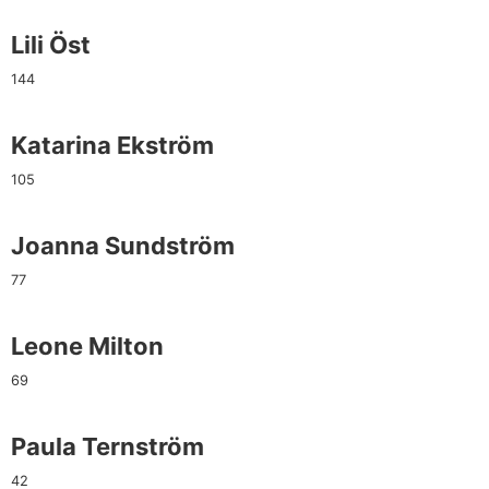
Lili Öst
144
Katarina Ekström
105
Joanna Sundström
77
Leone Milton
69
Paula Ternström
42