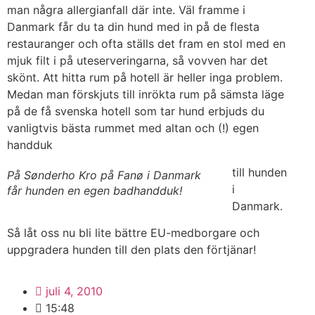
man några allergianfall där inte. Väl framme i
Danmark får du ta din hund med in på de flesta
restauranger och ofta ställs det fram en stol med en
mjuk filt i på uteserveringarna, så vovven har det
skönt. Att hitta rum på hotell är heller inga problem.
Medan man förskjuts till inrökta rum på sämsta läge
på de få svenska hotell som tar hund erbjuds du
vanligtvis bästa rummet med altan och (!) egen
handduk
till hunden
På Sønderho Kro på Fanø i Danmark
i
får hunden en egen badhandduk!
Danmark.
Så låt oss nu bli lite bättre EU-medborgare och
uppgradera hunden till den plats den förtjänar!
juli 4, 2010
15:48