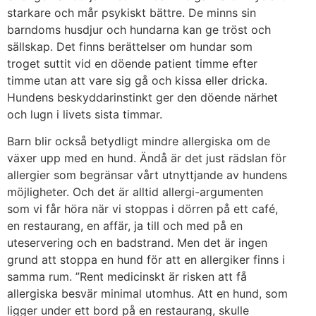
starkare och mår psykiskt bättre. De minns sin
barndoms husdjur och hundarna kan ge tröst och
sällskap. Det finns berättelser om hundar som
troget suttit vid en döende patient timme efter
timme utan att vare sig gå och kissa eller dricka.
Hundens beskyddarinstinkt ger den döende närhet
och lugn i livets sista timmar.
Barn blir också betydligt mindre allergiska om de
växer upp med en hund. Ändå är det just rädslan för
allergier som begränsar vårt utnyttjande av hundens
möjligheter. Och det är alltid allergi-argumenten
som vi får höra när vi stoppas i dörren på ett café,
en restaurang, en affär, ja till och med på en
uteservering och en badstrand. Men det är ingen
grund att stoppa en hund för att en allergiker finns i
samma rum. ”Rent medicinskt är risken att få
allergiska besvär minimal utomhus. Att en hund, som
ligger under ett bord på en restaurang, skulle