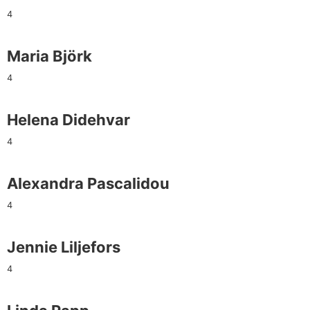
4
Maria Björk
4
Helena Didehvar
4
Alexandra Pascalidou
4
Jennie Liljefors
4