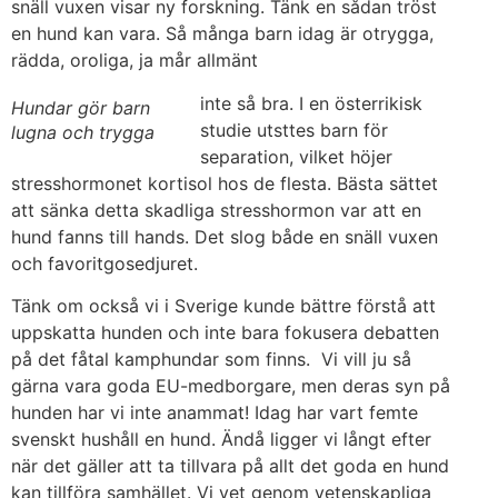
snäll vuxen visar ny forskning. Tänk en sådan tröst
en hund kan vara. Så många barn idag är otrygga,
rädda, oroliga, ja mår allmänt
inte så bra. I en österrikisk
Hundar gör barn
studie utsttes barn för
lugna och trygga
separation, vilket höjer
stresshormonet kortisol hos de flesta. Bästa sättet
att sänka detta skadliga stresshormon var att en
hund fanns till hands. Det slog både en snäll vuxen
och favoritgosedjuret.
Tänk om också vi i Sverige kunde bättre förstå att
uppskatta hunden och inte bara fokusera debatten
på det fåtal kamphundar som finns. Vi vill ju så
gärna vara goda EU-medborgare, men deras syn på
hunden har vi inte anammat! Idag har vart femte
svenskt hushåll en hund. Ändå ligger vi långt efter
när det gäller att ta tillvara på allt det goda en hund
kan tillföra samhället. Vi vet genom vetenskapliga