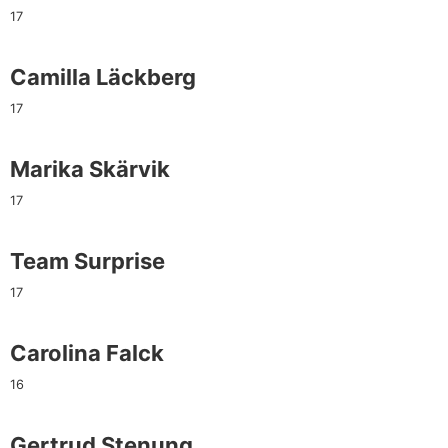
17
Camilla Läckberg
17
Marika Skärvik
17
Team Surprise
17
Carolina Falck
16
Gertrud Stenung