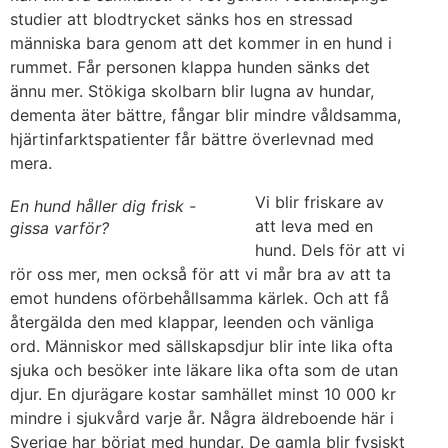
studier att blodtrycket sänks hos en stressad
människa bara genom att det kommer in en hund i
rummet. Får personen klappa hunden sänks det
ännu mer. Stökiga skolbarn blir lugna av hundar,
dementa äter bättre, fångar blir mindre våldsamma,
hjärtinfarktspatienter får bättre överlevnad med
mera.
Vi blir friskare av
En hund håller dig frisk -
att leva med en
gissa varför?
hund. Dels för att vi
rör oss mer, men också för att vi mår bra av att ta
emot hundens oförbehållsamma kärlek. Och att få
återgälda den med klappar, leenden och vänliga
ord. Människor med sällskapsdjur blir inte lika ofta
sjuka och besöker inte läkare lika ofta som de utan
djur. En djurägare kostar samhället minst 10 000 kr
mindre i sjukvård varje år. Några äldreboende här i
Sverige har börjat med hundar. De gamla blir fysiskt