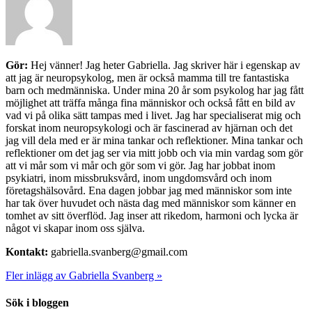
Gör:
Hej vänner! Jag heter Gabriella. Jag skriver här i egenskap av
att jag är neuropsykolog, men är också mamma till tre fantastiska
barn och medmänniska. Under mina 20 år som psykolog har jag fått
möjlighet att träffa många fina människor och också fått en bild av
vad vi på olika sätt tampas med i livet. Jag har specialiserat mig och
forskat inom neuropsykologi och är fascinerad av hjärnan och det
jag vill dela med er är mina tankar och reflektioner. Mina tankar och
reflektioner om det jag ser via mitt jobb och via min vardag som gör
att vi mår som vi mår och gör som vi gör. Jag har jobbat inom
psykiatri, inom missbruksvård, inom ungdomsvård och inom
företagshälsovård. Ena dagen jobbar jag med människor som inte
har tak över huvudet och nästa dag med människor som känner en
tomhet av sitt överflöd. Jag inser att rikedom, harmoni och lycka är
något vi skapar inom oss själva.
Kontakt:
gabriella.svanberg@gmail.com
Fler inlägg av Gabriella Svanberg »
Sök i bloggen