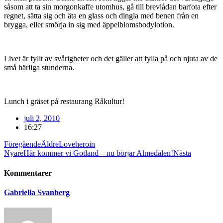
såsom att ta sin morgonkaffe utomhus, gå till brevlådan barfota efter
regnet, sätta sig och äta en glass och dingla med benen från en
brygga, eller smörja in sig med äppelblomsbodylotion.
Livet är fyllt av svårigheter och det gäller att fylla på och njuta av de
små härliga stunderna.
Lunch i gräset på restaurang Råkultur!
juli 2, 2010
16:27
Föregående
Äldre
Loveheroin
Nyare
Här kommer vi Gotland – nu börjar Almedalen!
Nästa
Kommentarer
Gabriella Svanberg