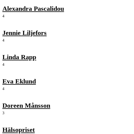
Alexandra Pascalidou
4
Jennie Liljefors
4
Linda Rapp
4
Eva Eklund
4
Doreen Månsson
3
Hälsopriset