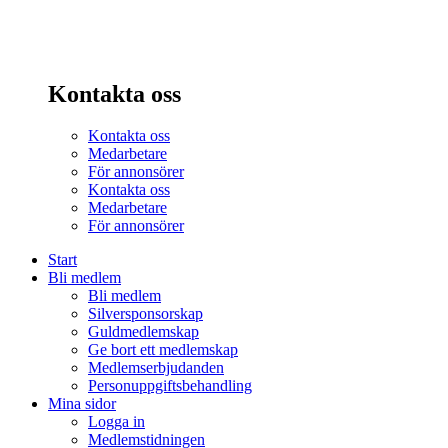
Kontakta oss
Kontakta oss
Medarbetare
För annonsörer
Kontakta oss
Medarbetare
För annonsörer
Start
Bli medlem
Bli medlem
Silversponsorskap
Guldmedlemskap
Ge bort ett medlemskap
Medlemserbjudanden
Personuppgiftsbehandling
Mina sidor
Logga in
Medlemstidningen