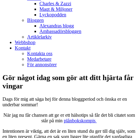
Charles & Zazzi
Maqt & Miljoner
Lyckopodden
Bloggen
Alexandras blogg
Ambassadörsbloggen
Artiklelarkiv
Webbshop
Kontakt
Kontakta oss
Medarbetare
För annonsörer
Gör något idag som gör att ditt hjärta får
vingar
Dags för mig att säga hej för denna bloggperiod och önska er en
underbar sommar!
När jag nu får chansen att ge er ett hälsotips så får det bli citatet som
står på min
plånbokskompis
Intentionen är viktig, att det är en liten stund du ger till dig själv, som
en liten present. Gärna en sak som ligger lite utanför det vardagliga