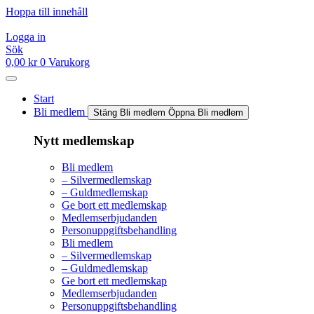
Hoppa till innehåll
Logga in
Sök
0,00
kr
0
Varukorg
Start
Bli medlem
Stäng Bli medlem
Öppna Bli medlem
Nytt medlemskap
Bli medlem
– Silvermedlemskap
– Guldmedlemskap
Ge bort ett medlemskap
Medlemserbjudanden
Personuppgiftsbehandling
Bli medlem
– Silvermedlemskap
– Guldmedlemskap
Ge bort ett medlemskap
Medlemserbjudanden
Personuppgiftsbehandling