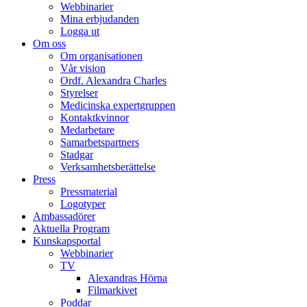
Webbinarier
Mina erbjudanden
Logga ut
Om oss
Om organisationen
Vår vision
Ordf. Alexandra Charles
Styrelser
Medicinska expertgruppen
Kontaktkvinnor
Medarbetare
Samarbetspartners
Stadgar
Verksamhetsberättelse
Press
Pressmaterial
Logotyper
Ambassadörer
Aktuella Program
Kunskapsportal
Webbinarier
TV
Alexandras Hörna
Filmarkivet
Poddar