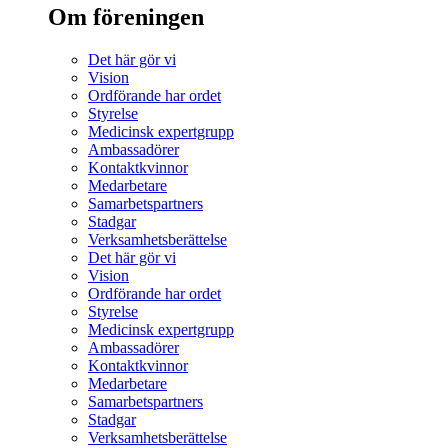
Om föreningen
Det här gör vi
Vision
Ordförande har ordet
Styrelse
Medicinsk expertgrupp
Ambassadörer
Kontaktkvinnor
Medarbetare
Samarbetspartners
Stadgar
Verksamhetsberättelse
Det här gör vi
Vision
Ordförande har ordet
Styrelse
Medicinsk expertgrupp
Ambassadörer
Kontaktkvinnor
Medarbetare
Samarbetspartners
Stadgar
Verksamhetsberättelse