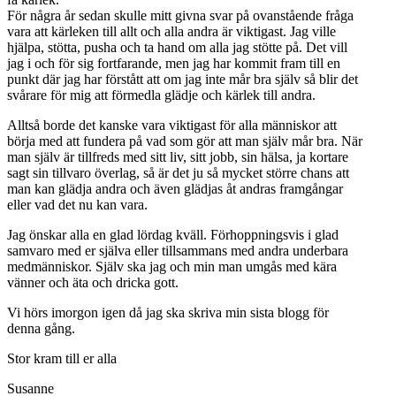
För några år sedan skulle mitt givna svar på ovanstående fråga
vara att kärleken till allt och alla andra är viktigast. Jag ville
hjälpa, stötta, pusha och ta hand om alla jag stötte på. Det vill
jag i och för sig fortfarande, men jag har kommit fram till en
punkt där jag har förstått att om jag inte mår bra själv så blir det
svårare för mig att förmedla glädje och kärlek till andra.
Alltså borde det kanske vara viktigast för alla människor att
börja med att fundera på vad som gör att man själv mår bra. När
man själv är tillfreds med sitt liv, sitt jobb, sin hälsa, ja kortare
sagt sin tillvaro överlag, så är det ju så mycket större chans att
man kan glädja andra och även glädjas åt andras framgångar
eller vad det nu kan vara.
Jag önskar alla en glad lördag kväll. Förhoppningsvis i glad
samvaro med er själva eller tillsammans med andra underbara
medmänniskor. Själv ska jag och min man umgås med kära
vänner och äta och dricka gott.
Vi hörs imorgon igen då jag ska skriva min sista blogg för
denna gång.
Stor kram till er alla
Susanne