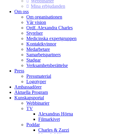
Webbinarier
Mina erbjudanden
Om oss
Om organisationen
Vår vision
Ordf. Alexandra Charles
Styrelser
Medicinska expertgruppen
Kontaktkvinnor
Medarbetare
Samarbetspartners
Stadgar
Verksamhetsberättelse
Press
Pressmaterial
Logotyper
Ambassadörer
Aktuella Program
Kunskapsportal
Webbinarier
TV
Alexandras Hörna
Filmarkivet
Poddar
Charles & Zazzi