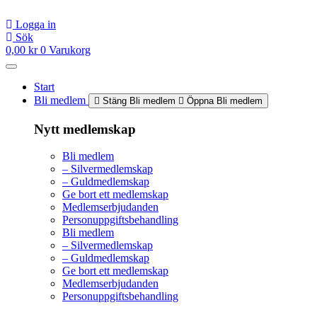
Hoppa
till
Logga in
innehåll
Sök
0,00
kr
0
Varukorg
Start
Bli medlem
Stäng Bli medlem
Öppna Bli medlem
Nytt medlemskap
Bli medlem
– Silvermedlemskap
– Guldmedlemskap
Ge bort ett medlemskap
Medlemserbjudanden
Personuppgiftsbehandling
Bli medlem
– Silvermedlemskap
– Guldmedlemskap
Ge bort ett medlemskap
Medlemserbjudanden
Personuppgiftsbehandling