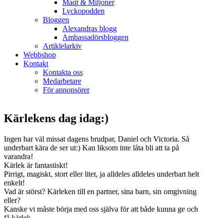
Maqt & Miljoner
Lyckopodden
Bloggen
Alexandras blogg
Ambassadörsbloggen
Artiklelarkiv
Webbshop
Kontakt
Kontakta oss
Medarbetare
För annonsörer
Kärlekens dag idag:)
Ingen har väl missat dagens brudpar, Daniel och Victoria. Så
underbart kära de ser ut:) Kan liksom inte låta bli att ta på
varandra!
Kärlek är fantastiskt!
Pirrigt, magiskt, stort eller litet, ja alldeles alldeles underbart helt
enkelt!
Vad är störst? Kärleken till en partner, sina barn, sin omgivning
eller?
Kanske vi måste börja med oss själva för att både kunna ge och
få kärlek.