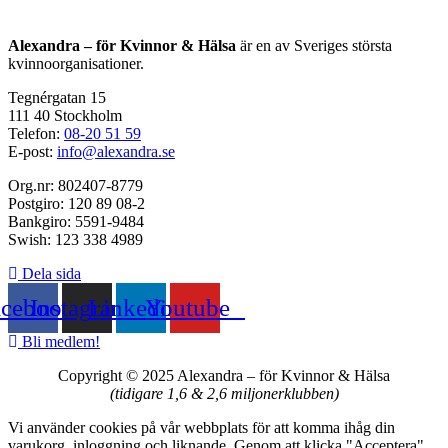
Alexandra – för Kvinnor & Hälsa
är en av Sveriges största
kvinnoorganisationer.
Tegnérgatan 15
111 40 Stockholm
Telefon:
08-20 51 59
E-post:
info@alexandra.se
Org.nr: 802407-8779
Postgiro: 120 89 08-2
Bankgiro: 5591-9484
Swish: 123 338 4989
Dela sida
acebook
Instagram
Linkedin
Youtube
Bli medlem!
Copyright © 2025 Alexandra
–
för Kvinnor & Hälsa
(tidigare 1,6 & 2,6 miljonerklubben)
Vi använder cookies på vår webbplats för att komma ihåg din
varukorg, inloggning och liknande. Genom att klicka "Acceptera"