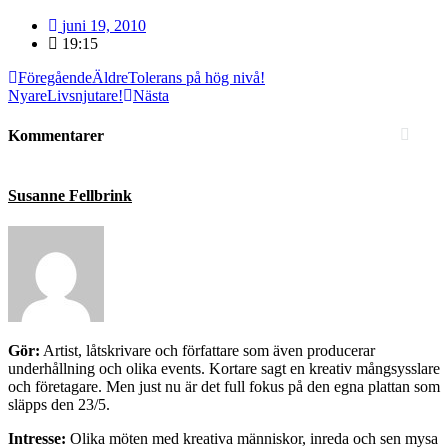
juni 19, 2010
19:15
Föregående
Äldre
Tolerans på hög nivå!
Nyare
Livsnjutare!
Nästa
Kommentarer
Susanne Fellbrink
Gör:
Artist, låtskrivare och författare som även producerar
underhållning och olika events. Kortare sagt en kreativ mångsysslare
och företagare. Men just nu är det full fokus på den egna plattan som
släpps den 23/5.
Intresse:
Olika möten med kreativa människor, inreda och sen mysa