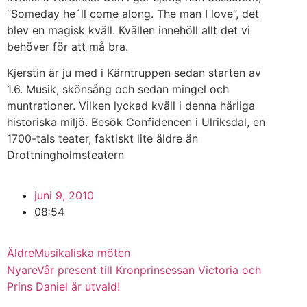
”Someday he´ll come along. The man I love”, det
blev en magisk kväll. Kvällen innehöll allt det vi
behöver för att må bra.
Kjerstin är ju med i Kärntruppen sedan starten av
1.6. Musik, skönsång och sedan mingel och
muntrationer. Vilken lyckad kväll i denna härliga
historiska miljö. Besök Confidencen i Ulriksdal, en
1700-tals teater, faktiskt lite äldre än
Drottningholmsteatern
juni 9, 2010
08:54
Äldre
Musikaliska möten
Nyare
Vår present till Kronprinsessan Victoria och
Prins Daniel är utvald!