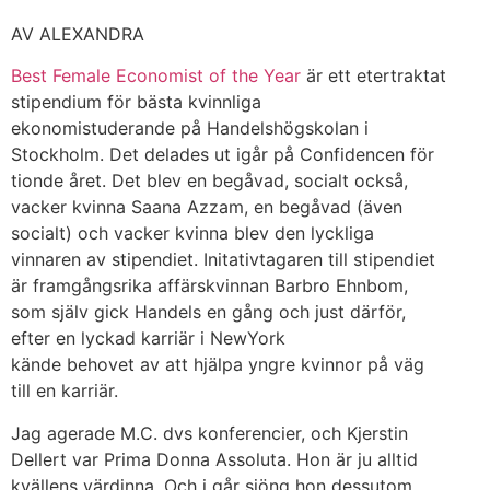
AV ALEXANDRA
Best Female Economist of the Year
är ett etertraktat
stipendium för bästa kvinnliga
ekonomistuderande på Handelshögskolan i
Stockholm. Det delades ut igår på Confidencen för
tionde året. Det blev en begåvad, socialt också,
vacker kvinna Saana Azzam, en begåvad (även
socialt) och vacker kvinna blev den lyckliga
vinnaren av stipendiet. Initativtagaren till stipendiet
är framgångsrika affärskvinnan Barbro Ehnbom,
som själv gick Handels en gång och just därför,
efter en lyckad karriär i NewYork
kände behovet av att hjälpa yngre kvinnor på väg
till en karriär.
Jag agerade M.C. dvs konferencier, och Kjerstin
Dellert var Prima Donna Assoluta. Hon är ju alltid
kvällens värdinna. Och i går sjöng hon dessutom,