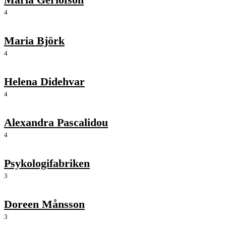
4
Maria Björk
4
Helena Didehvar
4
Alexandra Pascalidou
4
Psykologifabriken
3
Doreen Månsson
3