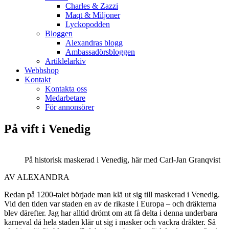
Charles & Zazzi
Maqt & Miljoner
Lyckopodden
Bloggen
Alexandras blogg
Ambassadörsbloggen
Artiklelarkiv
Webbshop
Kontakt
Kontakta oss
Medarbetare
För annonsörer
På vift i Venedig
På historisk maskerad i Venedig, här med Carl-Jan Granqvist
AV ALEXANDRA
Redan på 1200-talet började man klä ut sig till maskerad i Venedig.
Vid den tiden var staden en av de rikaste i Europa – och dräkterna
blev därefter. Jag har alltid drömt om att få delta i denna underbara
karneval då hela staden klär ut sig i masker och vackra dräkter. Så