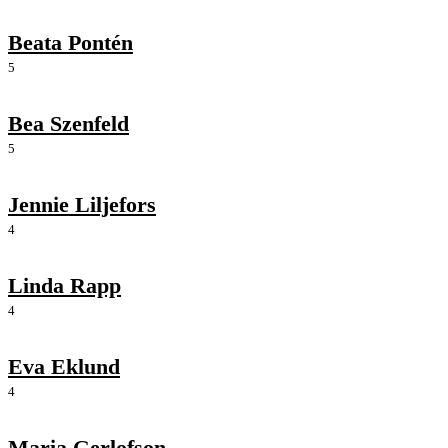
Beata Pontén
5
Bea Szenfeld
5
Jennie Liljefors
4
Linda Rapp
4
Eva Eklund
4
Maria Gerlofson