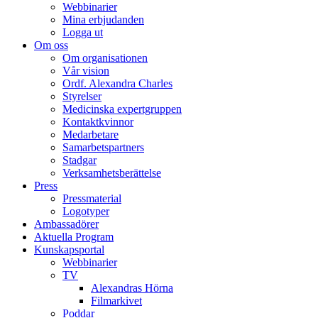
Webbinarier
Mina erbjudanden
Logga ut
Om oss
Om organisationen
Vår vision
Ordf. Alexandra Charles
Styrelser
Medicinska expertgruppen
Kontaktkvinnor
Medarbetare
Samarbetspartners
Stadgar
Verksamhetsberättelse
Press
Pressmaterial
Logotyper
Ambassadörer
Aktuella Program
Kunskapsportal
Webbinarier
TV
Alexandras Hörna
Filmarkivet
Poddar