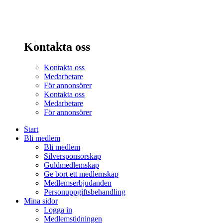
Kontakta oss
Kontakta oss
Medarbetare
För annonsörer
Kontakta oss
Medarbetare
För annonsörer
Start
Bli medlem
Bli medlem
Silversponsorskap
Guldmedlemskap
Ge bort ett medlemskap
Medlemserbjudanden
Personuppgiftsbehandling
Mina sidor
Logga in
Medlemstidningen