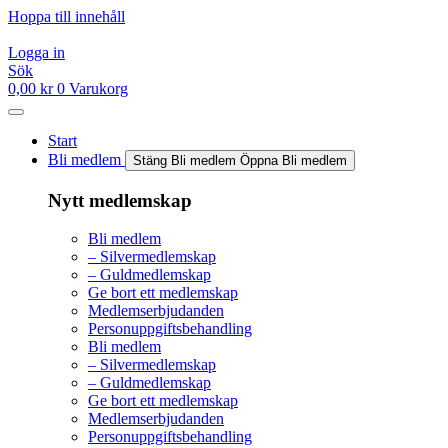
Hoppa till innehåll
Logga in
Sök
0,00
kr
0
Varukorg
Start
Bli medlem
Stäng Bli medlem
Öppna Bli medlem
Nytt medlemskap
Bli medlem
– Silvermedlemskap
– Guldmedlemskap
Ge bort ett medlemskap
Medlemserbjudanden
Personuppgiftsbehandling
Bli medlem
– Silvermedlemskap
– Guldmedlemskap
Ge bort ett medlemskap
Medlemserbjudanden
Personuppgiftsbehandling