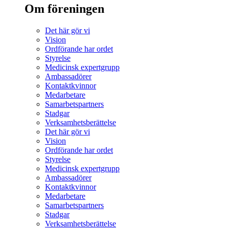
Om föreningen
Det här gör vi
Vision
Ordförande har ordet
Styrelse
Medicinsk expertgrupp
Ambassadörer
Kontaktkvinnor
Medarbetare
Samarbetspartners
Stadgar
Verksamhetsberättelse
Det här gör vi
Vision
Ordförande har ordet
Styrelse
Medicinsk expertgrupp
Ambassadörer
Kontaktkvinnor
Medarbetare
Samarbetspartners
Stadgar
Verksamhetsberättelse