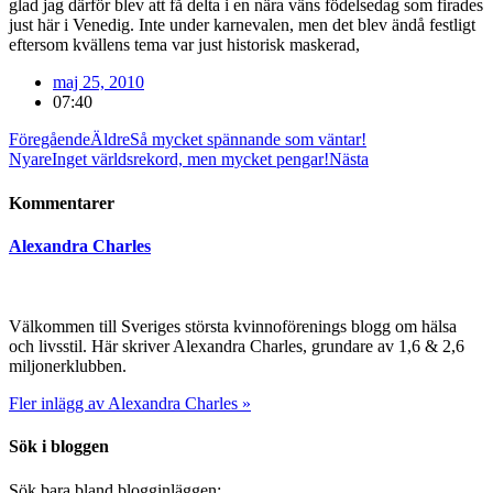
glad jag därför blev att få delta i en nära väns födelsedag som firades
just här i Venedig. Inte under karnevalen, men det blev ändå festligt
eftersom kvällens tema var just historisk maskerad,
maj 25, 2010
07:40
Föregående
Äldre
Så mycket spännande som väntar!
Nyare
Inget världsrekord, men mycket pengar!
Nästa
Kommentarer
Alexandra Charles
Välkommen till Sveriges största kvinnoförenings blogg om hälsa
och livsstil. Här skriver Alexandra Charles, grundare av 1,6 & 2,6
miljonerklubben.
Fler inlägg av Alexandra Charles »
Sök i bloggen
Sök bara bland blogginläggen: