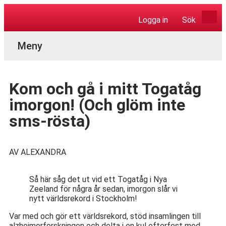
Logga in
Sök
Aktuella Program
Kom och gå i mitt Togatåg
imorgon! (Och glöm inte
sms-rösta)
AV ALEXANDRA
Så här såg det ut vid ett Togatåg i Nya
Zeeland för några år sedan, imorgon slår vi
nytt världsrekord i Stockholm!
Var med och gör ett världsrekord, stöd insamlingen till
alzheimerforskningen och delta i en kul efterfest med