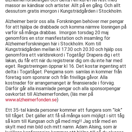
massor av kändisar och artister. Allt på en gång. Och allt
dessutom gratis imorgon i Kungsträdgården i Stockholm.
Alzheimer berör oss alla. Forskningen behöver mer pengar
för att hjälpa de drabbade och komma närmre lösningen på
varför så många drabbas. Imorgon torsdag 20 maj
genomförs en stor manifestation och insamling för
Alzheimerforskningen här i Stockholm. Kom till
Kungsträdgården mellan kl 17.30 och 20.30 och hjälp oss
genomföra ett världsrekord i Togatåg! Drapera dig i ett
lakan, du får ett när du registrerar dig om du inte har med
eget. Registreringen öppnar kl 16. Det kostar ingenting att
delta i Togatåget. Pengarna som samlas in kommer från
företag som sponsrar och från frivilliga gåvor. Alla
kostnader för arrangemanget är finansierade i förväg.
Därför går alla insamlade pengar och alla sponsorpengar
oavkortat till Alzheimerfonden, (läs mer på
www.alzheimerfonden.se
)
Ett 35-tal kända personer kommer att fungera som ”lok”
till tåget. Det gäller att få så många som möjligt i sitt tåg
så kom till Kungsan och gå med mig!! Jag står med en
skylt med min bild och mitt namn. Adam Alsing, som är