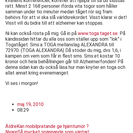
kvällens konferencier, kommer att hjälpa till så du slussas
rätt. Minst 2 168 personer iförda vita togor som håller
samman under tio minuter medan tåget rör sig fram
behövs för att vi ska slå världsrekordet. Visst klarar vi det!
Visst vill du bidra till att alzheimer kan stoppas.
Ni kan också rösta på mig. Gå in på
www.toga.taget.se
. På
kändissidan hittar du alla oss som ställer upp som ”lok” i
Togatåget. Sms:a TOGA mellanslag ALEXANDRA till
72970. (TOGA ALEXANDRA) Då stöder du mig, dvs 1,6, i
kampen om vem som får in flest sms. Sms:et kostar 10
kronor och hela behållningen går till Alzheimerfonden! På
denna sidan kan du också läsa hur man knyter en toga och
allat annat kring evenemanget.
Vi ses i morgon!
maj 19, 2010
08:29
Äldre
Kan mobilpratande ge hjärntumör ?
Nyare
Så mycket spännande som väntar!