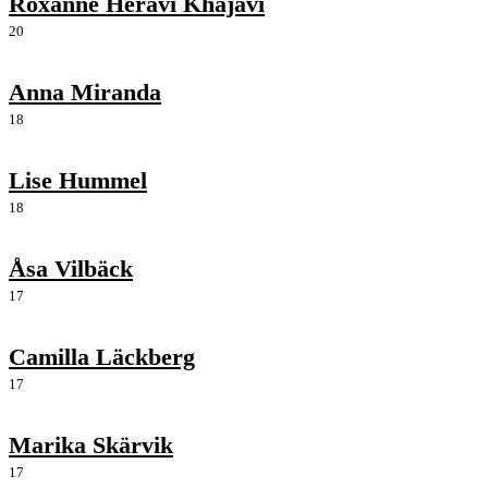
Roxanne Heravi Khajavi
20
Anna Miranda
18
Lise Hummel
18
Åsa Vilbäck
17
Camilla Läckberg
17
Marika Skärvik
17