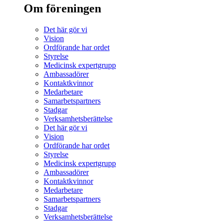
Om föreningen
Det här gör vi
Vision
Ordförande har ordet
Styrelse
Medicinsk expertgrupp
Ambassadörer
Kontaktkvinnor
Medarbetare
Samarbetspartners
Stadgar
Verksamhetsberättelse
Det här gör vi
Vision
Ordförande har ordet
Styrelse
Medicinsk expertgrupp
Ambassadörer
Kontaktkvinnor
Medarbetare
Samarbetspartners
Stadgar
Verksamhetsberättelse