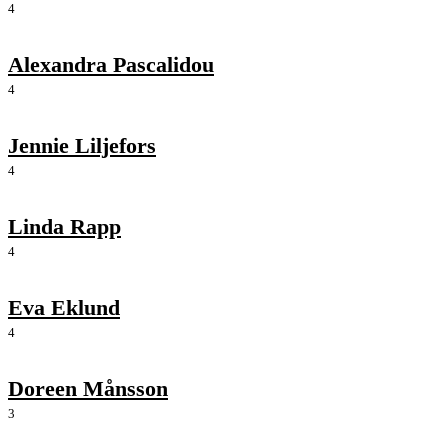
4
Alexandra Pascalidou
4
Jennie Liljefors
4
Linda Rapp
4
Eva Eklund
4
Doreen Månsson
3