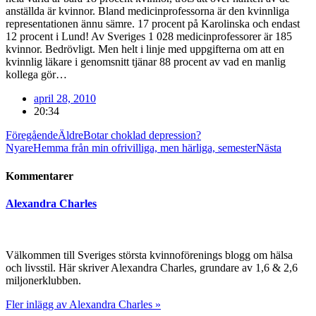
anställda är kvinnor. Bland medicinprofessorna är den kvinnliga
representationen ännu sämre. 17 procent på Karolinska och endast
12 procent i Lund! Av Sveriges 1 028 medicinprofessorer är 185
kvinnor. Bedrövligt. Men helt i linje med uppgifterna om att en
kvinnlig läkare i genomsnitt tjänar 88 procent av vad en manlig
kollega gör…
april 28, 2010
20:34
Föregående
Äldre
Botar choklad depression?
Nyare
Hemma från min ofrivilliga, men härliga, semester
Nästa
Kommentarer
Alexandra Charles
Välkommen till Sveriges största kvinnoförenings blogg om hälsa
och livsstil. Här skriver Alexandra Charles, grundare av 1,6 & 2,6
miljonerklubben.
Fler inlägg av Alexandra Charles »