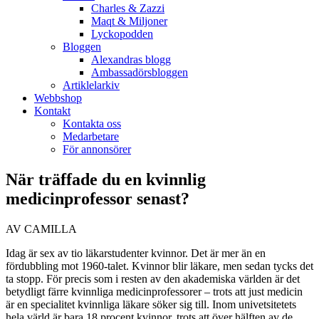
Charles & Zazzi
Maqt & Miljoner
Lyckopodden
Bloggen
Alexandras blogg
Ambassadörsbloggen
Artiklelarkiv
Webbshop
Kontakt
Kontakta oss
Medarbetare
För annonsörer
När träffade du en kvinnlig
medicinprofessor senast?
AV CAMILLA
Idag är sex av tio läkarstudenter kvinnor. Det är mer än en
fördubbling mot 1960-talet. Kvinnor blir läkare, men sedan tycks det
ta stopp. För precis som i resten av den akademiska världen är det
betydligt färre kvinnliga medicinprofessorer – trots att just medicin
är en specialitet kvinnliga läkare söker sig till. Inom univetsitetets
hela värld är bara 18 procent kvinnor, trots att över hälften av de