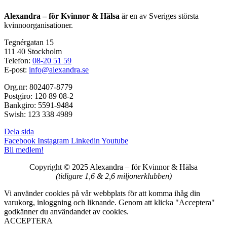
Alexandra – för Kvinnor & Hälsa
är en av Sveriges största
kvinnoorganisationer.
Tegnérgatan 15
111 40 Stockholm
Telefon:
08-20 51 59
E-post:
info@alexandra.se
Org.nr: 802407-8779
Postgiro: 120 89 08-2
Bankgiro: 5591-9484
Swish: 123 338 4989
Dela sida
Facebook
Instagram
Linkedin
Youtube
Bli medlem!
Copyright © 2025 Alexandra
–
för Kvinnor & Hälsa
(tidigare 1,6 & 2,6 miljonerklubben)
Vi använder cookies på vår webbplats för att komma ihåg din
varukorg, inloggning och liknande. Genom att klicka "Acceptera"
godkänner du användandet av cookies.
ACCEPTERA