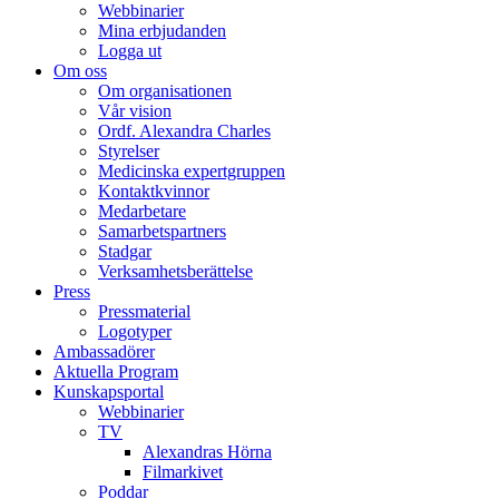
Webbinarier
Mina erbjudanden
Logga ut
Om oss
Om organisationen
Vår vision
Ordf. Alexandra Charles
Styrelser
Medicinska expertgruppen
Kontaktkvinnor
Medarbetare
Samarbetspartners
Stadgar
Verksamhetsberättelse
Press
Pressmaterial
Logotyper
Ambassadörer
Aktuella Program
Kunskapsportal
Webbinarier
TV
Alexandras Hörna
Filmarkivet
Poddar