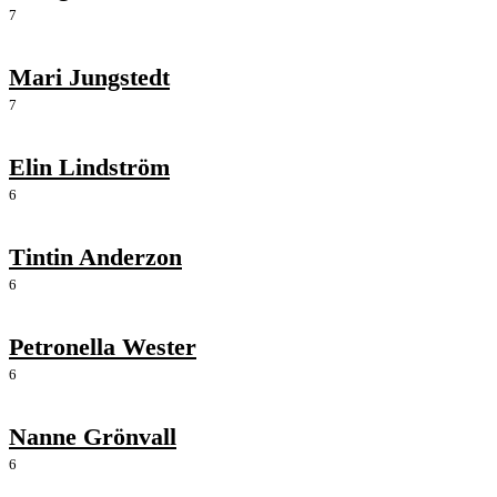
7
Mari Jungstedt
7
Elin Lindström
6
Tintin Anderzon
6
Petronella Wester
6
Nanne Grönvall
6