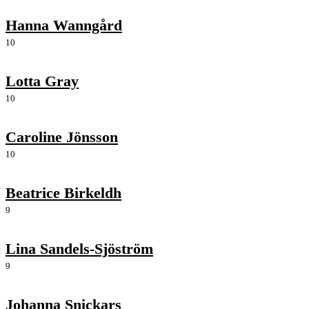
Hanna Wanngård
10
Lotta Gray
10
Caroline Jönsson
10
Beatrice Birkeldh
9
Lina Sandels-Sjöström
9
Johanna Snickars