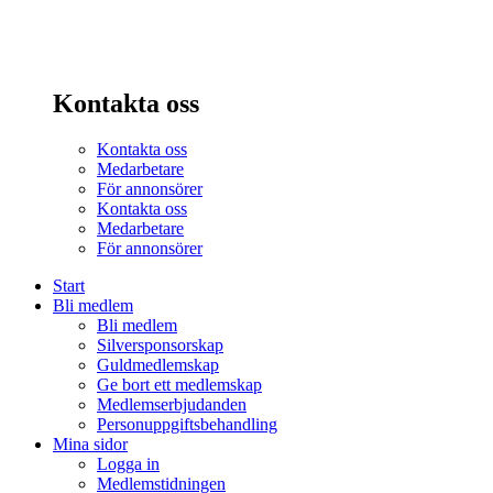
Kontakta oss
Kontakta oss
Medarbetare
För annonsörer
Kontakta oss
Medarbetare
För annonsörer
Start
Bli medlem
Bli medlem
Silversponsorskap
Guldmedlemskap
Ge bort ett medlemskap
Medlemserbjudanden
Personuppgiftsbehandling
Mina sidor
Logga in
Medlemstidningen