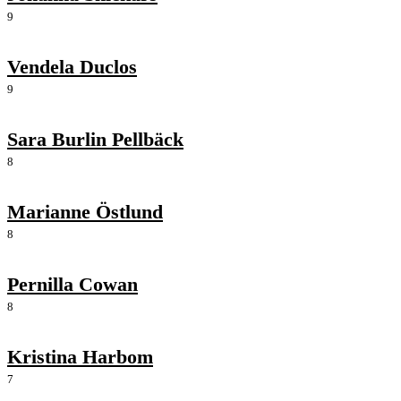
9
Vendela Duclos
9
Sara Burlin Pellbäck
8
Marianne Östlund
8
Pernilla Cowan
8
Kristina Harbom
7