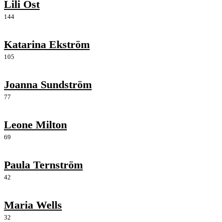
Lili Öst
144
Katarina Ekström
105
Joanna Sundström
77
Leone Milton
69
Paula Ternström
42
Maria Wells
32