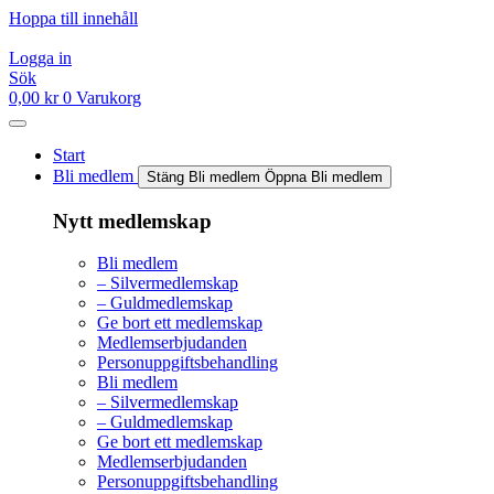
Hoppa till innehåll
Logga in
Sök
0,00
kr
0
Varukorg
Start
Bli medlem
Stäng Bli medlem
Öppna Bli medlem
Nytt medlemskap
Bli medlem
– Silvermedlemskap
– Guldmedlemskap
Ge bort ett medlemskap
Medlemserbjudanden
Personuppgiftsbehandling
Bli medlem
– Silvermedlemskap
– Guldmedlemskap
Ge bort ett medlemskap
Medlemserbjudanden
Personuppgiftsbehandling