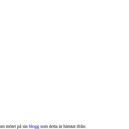
 om mötet på sin
blogg
som detta är hämtat ifrån: