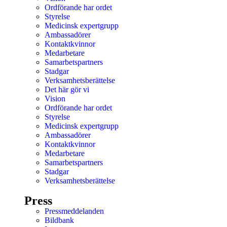
Ordförande har ordet
Styrelse
Medicinsk expertgrupp
Ambassadörer
Kontaktkvinnor
Medarbetare
Samarbetspartners
Stadgar
Verksamhetsberättelse
Det här gör vi
Vision
Ordförande har ordet
Styrelse
Medicinsk expertgrupp
Ambassadörer
Kontaktkvinnor
Medarbetare
Samarbetspartners
Stadgar
Verksamhetsberättelse
Press
Pressmeddelanden
Bildbank