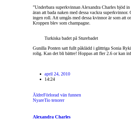
”Underbara superkvinnan Alexandra Charles bjöd in 
äran att bada naken med dessa vackra superkvinnor. G
ingen roll. Att umgås med dessa kvinnor är som att om
Kroppen blev som champagne.
Turkiska badet på Sturebadet
Gunilla Ponten satt fullt påklädd i glittriga Sonia Ry
rolig. Kan det bli bättre! Hoppas att fler 2.6 or kan i
april 24, 2010
14:24
Äldre
Förlorad vän funnen
Nyare
Tio tenorer
Alexandra Charles