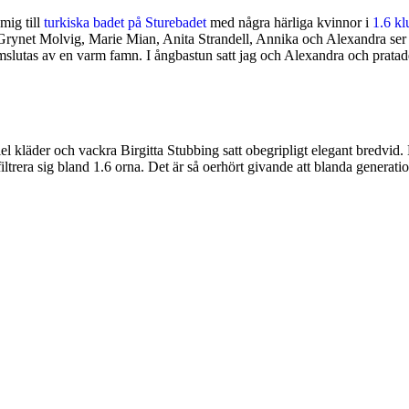
mig till
turkiska badet på Sturebadet
med några härliga kvinnor i
1.6 k
rynet Molvig, Marie Mian, Anita Strandell, Annika och Alexandra ser u
slutas av en varm famn. I ångbastun satt jag och Alexandra och pratade 
kiel kläder och vackra Birgitta Stubbing satt obegripligt elegant bredvi
nfiltrera sig bland 1.6 orna. Det är så oerhört givande att blanda generati