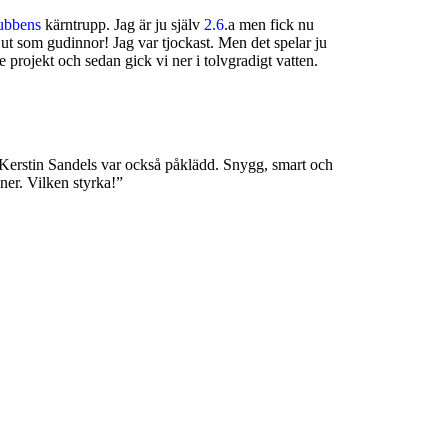
lubbens
kärntrupp. Jag är ju själv
2.6
.a men fick nu
t som gudinnor! Jag var tjockast. Men det spelar ju
projekt och sedan gick vi ner i tolvgradigt vatten.
d. Kerstin Sandels var också påklädd. Snygg, smart och
oner. Vilken styrka!”