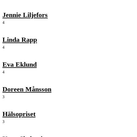
Jennie Liljefors
4
Linda Rapp
4
Eva Eklund
4
Doreen Månsson
3
Hälsopriset
3