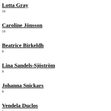
Lotta Gray
10
Caroline Jönsson
10
Beatrice Birkeldh
9
Lina Sandels-Sjöström
9
Johanna Snickars
9
Vendela Duclos