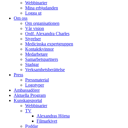
Webbinarier
Mina erbjudanden
Logga ut
Om oss
Om organisationen
Vår vision
Ordf. Alexandra Charles
Styrelser
Medicinska expertgruppen
Kontaktkvinnor
Medarbetare
Samarbetspartners
Stadgar
Verksamhetsberättelse
Press
Pressmaterial
Logotyper
Ambassadörer
Aktuella Program
Kunskapsportal
Webbinarier
TV
Alexandras Hörna
Filmarkivet
Poddar