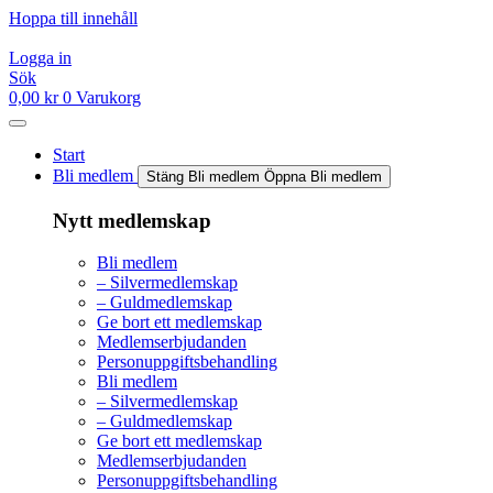
Hoppa till innehåll
Logga in
Sök
0,00
kr
0
Varukorg
Start
Bli medlem
Stäng Bli medlem
Öppna Bli medlem
Nytt medlemskap
Bli medlem
– Silvermedlemskap
– Guldmedlemskap
Ge bort ett medlemskap
Medlemserbjudanden
Personuppgiftsbehandling
Bli medlem
– Silvermedlemskap
– Guldmedlemskap
Ge bort ett medlemskap
Medlemserbjudanden
Personuppgiftsbehandling