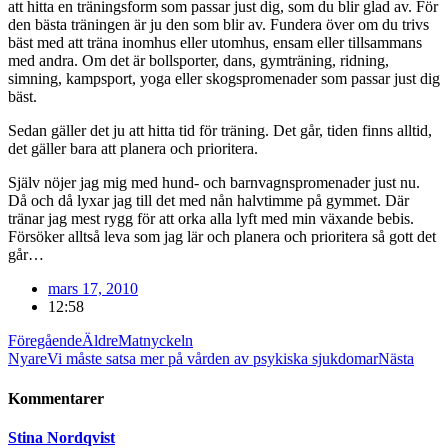
att hitta en träningsform som passar just dig, som du blir glad av. För
den bästa träningen är ju den som blir av. Fundera över om du trivs
bäst med att träna inomhus eller utomhus, ensam eller tillsammans
med andra. Om det är bollsporter, dans, gymträning, ridning,
simning, kampsport, yoga eller skogspromenader som passar just dig
bäst.
Sedan gäller det ju att hitta tid för träning. Det går, tiden finns alltid,
det gäller bara att planera och prioritera.
Själv nöjer jag mig med hund- och barnvagnspromenader just nu.
Då och då lyxar jag till det med nån halvtimme på gymmet. Där
tränar jag mest rygg för att orka alla lyft med min växande bebis.
Försöker alltså leva som jag lär och planera och prioritera så gott det
går…
mars 17, 2010
12:58
Föregående
Äldre
Matnyckeln
Nyare
Vi måste satsa mer på vården av psykiska sjukdomar
Nästa
Kommentarer
Stina Nordqvist