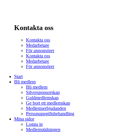
Kontakta oss
Kontakta oss
Medarbetare
För annonsörer
Kontakta oss
Medarbetare
För annonsörer
Start
Bli medlem
Bli medlem
Silversponsorskap
Guldmedlemskap
Ge bort ett medlemskap
Medlemserbjudanden
Personuppgiftsbehandling
Mina sidor
Logga in
Medlemstidningen