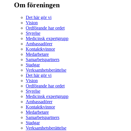
Om föreningen
Det här gör vi
Vision
Ordförande har ordet
Styrelse
Medicinsk expertgrupp
Ambassadörer
Kontaktkvinnor
Medarbetare
Samarbetspartners
Stadgar
Verksamhetsberättelse
Det här gör vi
Vision
Ordförande har ordet
Styrelse
Medicinsk expertgrupp
Ambassadörer
Kontaktkvinnor
Medarbetare
Samarbetspartners
Stadgar
Verksamhetsberättelse