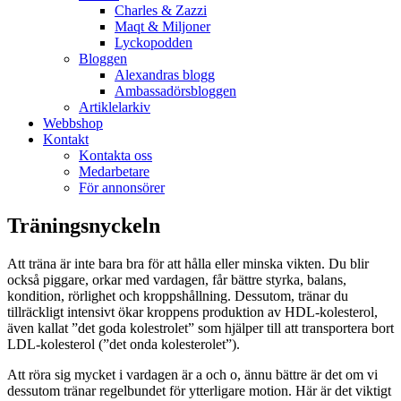
Charles & Zazzi
Maqt & Miljoner
Lyckopodden
Bloggen
Alexandras blogg
Ambassadörsbloggen
Artiklelarkiv
Webbshop
Kontakt
Kontakta oss
Medarbetare
För annonsörer
Träningsnyckeln
Att träna är inte bara bra för att hålla eller minska vikten. Du blir
också piggare, orkar med vardagen, får bättre styrka, balans,
kondition, rörlighet och kroppshållning. Dessutom, tränar du
tillräckligt intensivt ökar kroppens produktion av HDL-kolesterol,
även kallat ”det goda kolestrolet” som hjälper till att transportera bort
LDL-kolesterol (”det onda kolesterolet”).
Att röra sig mycket i vardagen är a och o, ännu bättre är det om vi
dessutom tränar regelbundet för ytterligare motion. Här är det viktigt