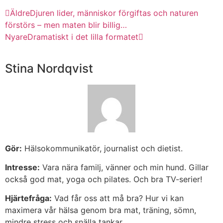
Äldre
Djuren lider, människor förgiftas och naturen
förstörs – men maten blir billig…
Nyare
Dramatiskt i det lilla formatet
Stina Nordqvist
Gör:
Hälsokommunikatör, journalist och dietist.
Intresse:
Vara nära familj, vänner och min hund. Gillar
också god mat, yoga och pilates. Och bra TV-serier!
Hjärtefråga:
Vad får oss att må bra? Hur vi kan
maximera vår hälsa genom bra mat, träning, sömn,
mindre stress och snälla tankar.