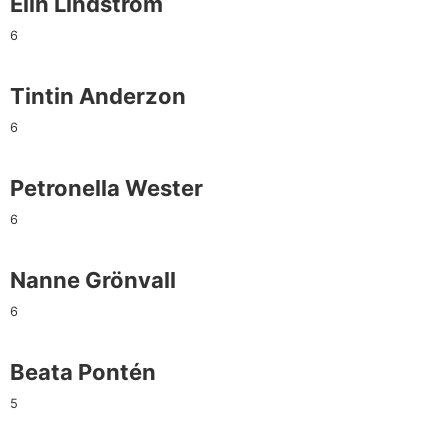
Elin Lindström
6
Tintin Anderzon
6
Petronella Wester
6
Nanne Grönvall
6
Beata Pontén
5