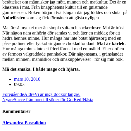
berättelser om människor jag mött, minnen och matkultur. Det är en
klassresa i mat. Från knapphetens kultur till en gnistrande
gourmetscen. Boken börjar i tvättstugan där jag föddes och slutar på
Nobelfesten
som jag fick förmånen att gästa nyligen.
Mat är så mycket mer än simpla salt- och sockerdoser. Mat är tröst.
När någon nära anhörig dör samlas vi och äter en middag för att
hedra hennes minne. Hur många har inte botat hjärtesorg med en
påse praliner eller lyckobringande chokladfondant.
Mat är kärlek
.
Hur många minns inte ett frieri förenat med en måltid. Eller doften
av farmors välgräddade pannkakor. Där någonstans, i gränslandet
mellan minnen, människor och smakupplevelser– rör sig min bok.
Må det smaka. I både mage och hjärta.
mars 10, 2010
09:03
Föregående
Äldre
Vi är inga dockor längre.
Nyare
Succé från norr till söder för Go Red!
Nästa
Kommentarer
Alexandra Pascalidou