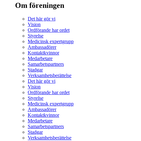
Om föreningen
Det här gör vi
Vision
Ordförande har ordet
Styrelse
Medicinsk expertgrupp
Ambassadörer
Kontaktkvinnor
Medarbetare
Samarbetspartners
Stadgar
Verksamhetsberättelse
Det här gör vi
Vision
Ordförande har ordet
Styrelse
Medicinsk expertgrupp
Ambassadörer
Kontaktkvinnor
Medarbetare
Samarbetspartners
Stadgar
Verksamhetsberättelse