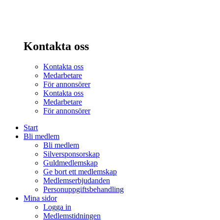
Kontakta oss
Kontakta oss
Medarbetare
För annonsörer
Kontakta oss
Medarbetare
För annonsörer
Start
Bli medlem
Bli medlem
Silversponsorskap
Guldmedlemskap
Ge bort ett medlemskap
Medlemserbjudanden
Personuppgiftsbehandling
Mina sidor
Logga in
Medlemstidningen