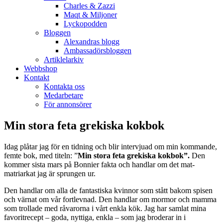
Charles & Zazzi
Maqt & Miljoner
Lyckopodden
Bloggen
Alexandras blogg
Ambassadörsbloggen
Artiklelarkiv
Webbshop
Kontakt
Kontakta oss
Medarbetare
För annonsörer
Min stora feta grekiska kokbok
Idag plåtar jag för en tidning och blir intervjuad om min kommande,
femte bok, med titeln: ”
Min stora feta grekiska kokbok”.
Den
kommer sista mars på Bonnier fakta och handlar om det mat-
matriarkat jag är sprungen ur.
Den handlar om alla de fantastiska kvinnor som stått bakom spisen
och värnat om vår fortlevnad. Den handlar om mormor och mamma
som trollade med råvarorna i vårt enkla kök. Jag har samlat mina
favoritrecept – goda, nyttiga, enkla – som jag broderar in i