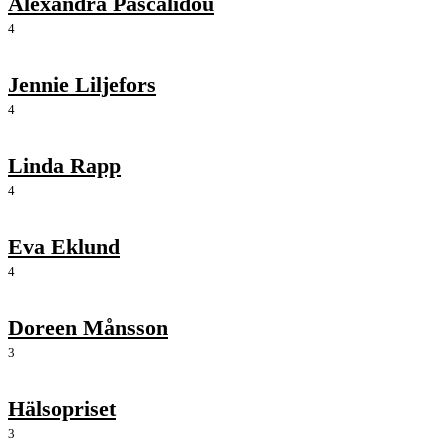
Alexandra Pascalidou
4
Jennie Liljefors
4
Linda Rapp
4
Eva Eklund
4
Doreen Månsson
3
Hälsopriset
3