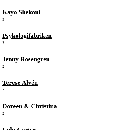
Kayo Shekoni
3
Psykologifabriken
3
Jenny Rosengren
2
Terese Alvén
2
Doreen & Christina
2
Lulu Carter