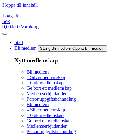
Hoppa till innehåll
Logga in
Sök
0,00
kr
0
Varukorg
Start
Bli medlem
Stäng Bli medlem
Öppna Bli medlem
Nytt medlemskap
Bli medlem
– Silvermedlemskap
– Guldmedlemskap
Ge bort ett medlemskap
Medlemserbjudanden
Personuppgiftsbehandling
Bli medlem
– Silvermedlemskap
– Guldmedlemskap
Ge bort ett medlemskap
Medlemserbjudanden
Personuppgiftsbehandling