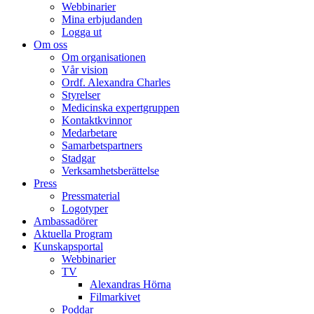
Webbinarier
Mina erbjudanden
Logga ut
Om oss
Om organisationen
Vår vision
Ordf. Alexandra Charles
Styrelser
Medicinska expertgruppen
Kontaktkvinnor
Medarbetare
Samarbetspartners
Stadgar
Verksamhetsberättelse
Press
Pressmaterial
Logotyper
Ambassadörer
Aktuella Program
Kunskapsportal
Webbinarier
TV
Alexandras Hörna
Filmarkivet
Poddar