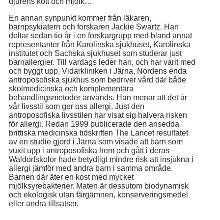
djurens kött och mjölk…
En annan synpunkt kommer från läkaren,
barnpsykiatern och forskaren Jackie Swartz. Han
deltar sedan tio år i en forskargrupp med bland annat
representanter från Karolinska sjukhuset, Karolinska
institutet och Sachska sjukhuset som studerar just
barnallergier. Till vardags leder han, och har varit med
och byggt upp, Vidarkliniken i Järna, Nordens enda
antroposofiska sjukhus som bedriver vård där både
skolmedicinska och komplementära
behandlingsmetoder används. Han menar att det är
vår livsstil som ger oss allergi. Just den
antroposofiska livsstilen har visat sig halvera risken
för allergi. Redan 1999 publicerade den ansedda
brittiska medicinska tidskriften The Lancet resultatet
av en studie gjord i Järna som visade att barn som
vuxit upp i antroposofiska hem och gått i deras
Waldorfskolor hade betydligt mindre risk att insjukna i
allergi jämför med andra barn i samma område.
Barnen där äter en kost med mycket
mjölksyrebakterier. Maten är dessutom biodynamisk
och ekologisk utan färgämnen, konserveringsmedel
eller andra tillsatser.