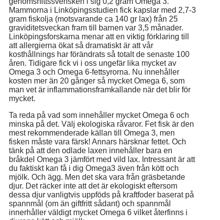
genomsnittssvensken i sig 0,2 gram Omega 3.
Mammorna i Linköpingsstudien fick kapslar med 2,7-3
gram fiskolja (motsvarande ca 140 gr lax) från 25
graviditetsveckan fram till barnen var 3,5 månader.
Linköpingsforskarna menar att en viktig förklaring till
att allergierna ökat så dramatiskt är att vår
kosthållnings har förändrats så totalt de senaste 100
åren. Tidigare fick vi i oss ungefär lika mycket av
Omega 3 och Omega 6-fettsyrorna. Nu innehåller
kosten mer än 20 gånger så mycket Omega 6, som
man vet är inflammationsframkallande när det blir för
mycket.
Ta reda på vad som innehåller mycket Omega 6 och
minska på det. Välj ekologiska råvaror. Fet fisk är den
mest rekommenderade källan till Omega 3, men
fisken måste vara färsk! Annars härsknar fettet. Och
tänk på att den odlade laxen innehåller bara en
bråkdel Omega 3 jämfört med vild lax. Intressant är att
du faktiskt kan få i dig Omega3 även från kött och
mjölk. Och ägg. Men det ska vara från gräsbetande
djur. Det räcker inte att det är ekologiskt eftersom
dessa djur vanligtvis uppföds på kraftfoder baserat på
spannmål (om än giftfritt sådant) och spannmål
innerhåller väldigt mycket Omega 6 vilket återfinns i