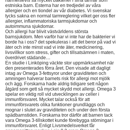
närmelsevis så mycket bakterier i sina tarmar som
estniska barn. Esterna har en tredjedel av våra
allergier och en tiondel av vår diabetes. Vi svenskar
tycks sakna en normal tarmreglering vilket ger oss fler
allergier, inflammatoriska tarmsjukdomar och
autoimmuna sjukdomar.
Och allergi har blivit västvärldens största
barnsjukdom. Men varför har vi inte har de bakterier vi
borde ha i oss? det spekuleras i att det beror på vad vi
äter och inte minst vad vi inte äter, medicinering,
livsvillkor som stress, gifter och tillsatsämnen i maten,
överdrivet städande…
En studie i Linköping väckte stor uppmärksamhet när
den presenterades förra året. Den visade att dagligt
intag av Omega 3-fettsyror under graviditeten och
amningen halverar barnets risk för allergi mot mjölk
och ägg. Forskarna hade aldrig tidigare sett någon
åtgärd som gett så mycket skydd mot allergi. Omega 3
spelar en viktig roll vid utvecklingen av celler i
immunförsvaret. Mycket talar också för att
immunförsvarets olika funktioner grundläggs och
mognar i slutet av graviditeten och under den första
spädbarnstiden. Forskarna tror därför att barnen tack
vara Omega 3-tillskottet kunde förebygga störningar i
immunförsvaret. Enligt Livsmedelsverket får