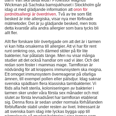
barn! Vart ska detta leda? Professor Magnus
Wickman på Sachska barnsjukhuset i Stockholm går
idag ut med glädjande information att
oron för
jordnötsallergi är överdriven
. Två av tre som fått
besked är inte allergiska, visar nya mer förfinade
mätmetoder. Det är ju glädjande besked, men trots
detta kvarstår alla andra allergier som bara tycks bli
allt fler.
Allt fler forskare blir övertygade om att det är i tarmen
vi kan hitta orsakerna till allergier. Att vi har för rent
runt omkring oss, och därmed stöter på för lite
bakterier, har påtalats länge. Men nu visar många
studier att det också handlar om vad vi äter. Och det
redan som foster i mammas mage. Tarmfloran är
nödvändig för att kroppens immunsystem ska mogna.
Ett omoget immunsystem överreagerar på ofarliga
ämnen, till exempel pollen eller pälsdjur. Idag saknar
svenska spädbarn flera klassiska tarmbakterier. Vi
föds alla helt sterila, koloniseringen av bakterier i
tarmen sker under våra första sex månader och mot
slutet av första levnadsåret har tarmfloran etablerat
sig. Denna flora är sedan under normala förhållanden
förbluffande stabil under resten av livet. Intressant är
att svenska barn idag inte lyckas bygga upp till