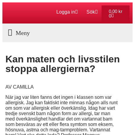
0,00
kr
Logga in
Sök
0
Aktuella Program
Kan maten och livsstilen
stoppa allergierna?
AV CAMILLA
När jag var liten fanns det ingen i klassen som var
allergisk. Jag kan faktiskt inte minnas någon alls runt
om som var allergisk eller överkänslig. Idag har vart
tredje svenskt barn någon form av allergi, tar man
med överkänslighet handlar det om vartannat barn
som besväras av ett eller flera symtom som eksem,
hösnuva, astma och mag-tarmproblem. Vartannat