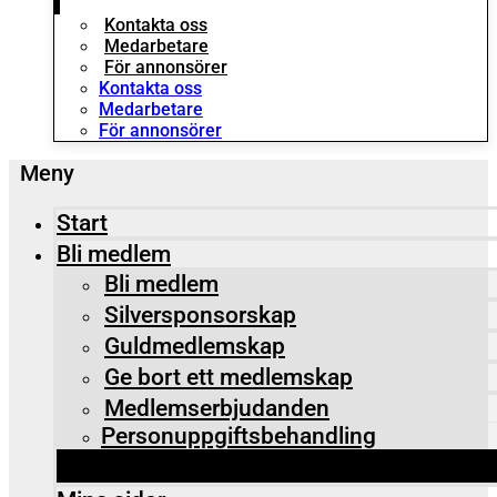
Kontakta oss
Medarbetare
För annonsörer
Kontakta oss
Medarbetare
För annonsörer
Start
Bli medlem
Bli medlem
Silversponsorskap
Guldmedlemskap
Ge bort ett medlemskap
Medlemserbjudanden
Personuppgiftsbehandling