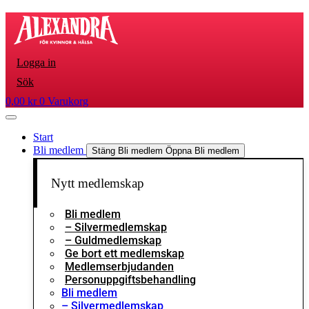
Hoppa
till
innehåll
Logga in
Sök
0,00
kr
0
Varukorg
Start
Bli medlem
Stäng Bli medlem
Öppna Bli medlem
Nytt medlemskap
Bli medlem
– Silvermedlemskap
– Guldmedlemskap
Ge bort ett medlemskap
Medlemserbjudanden
Personuppgiftsbehandling
Bli medlem
– Silvermedlemskap