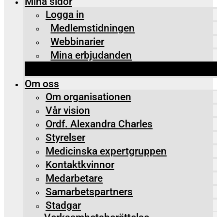
Mina sidor
Logga in
Medlemstidningen
Webbinarier
Mina erbjudanden
Om oss
Om organisationen
Vår vision
Ordf. Alexandra Charles
Styrelser
Medicinska expertgruppen
Kontaktkvinnor
Medarbetare
Samarbetspartners
Stadgar