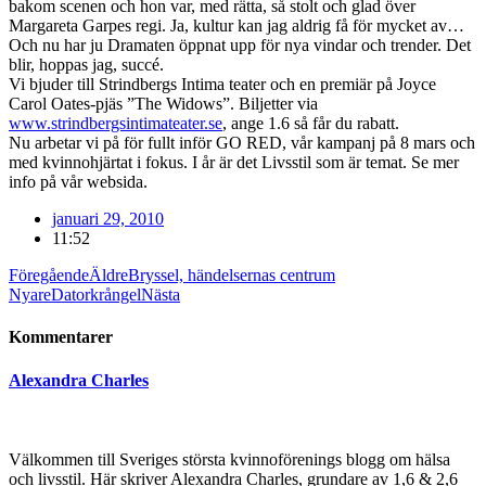
bakom scenen och hon var, med rätta, så stolt och glad över
Margareta Garpes regi. Ja, kultur kan jag aldrig få för mycket av…
Och nu har ju Dramaten öppnat upp för nya vindar och trender. Det
blir, hoppas jag, succé.
Vi bjuder till Strindbergs Intima teater och en premiär på Joyce
Carol Oates-pjäs ”The Widows”. Biljetter via
www.strindbergsintimateater.se
, ange 1.6 så får du rabatt.
Nu arbetar vi på för fullt inför GO RED, vår kampanj på 8 mars och
med kvinnohjärtat i fokus. I år är det Livsstil som är temat. Se mer
info på vår websida.
januari 29, 2010
11:52
Föregående
Äldre
Bryssel, händelsernas centrum
Nyare
Datorkrångel
Nästa
Kommentarer
Alexandra Charles
Välkommen till Sveriges största kvinnoförenings blogg om hälsa
och livsstil. Här skriver Alexandra Charles, grundare av 1,6 & 2,6