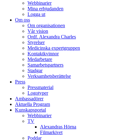
Webbinarier
Mina erbjudanden
Logga ut
Om oss
Om organisationen
Vår vision
Ordf. Alexandra Charles
Styrelser
Medicinska expertgruppen
Kontaktkvinnor
Medarbetare
Samarbetspartners
Stadgar
Verksamhetsberättelse
Press
Pressmaterial
Logotyper
Ambassadörer
Aktuella Program
Kunskapsportal
Webbinarier
TV
Alexandras Hörna
Filmarkivet
Poddar