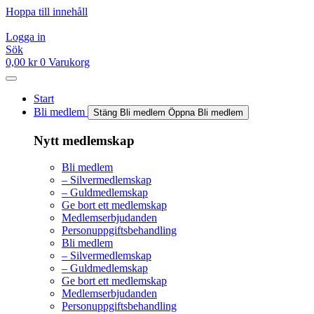
Hoppa till innehåll
Logga in
Sök
0,00
kr
0
Varukorg
Start
Bli medlem
Stäng Bli medlem
Öppna Bli medlem
Nytt medlemskap
Bli medlem
– Silvermedlemskap
– Guldmedlemskap
Ge bort ett medlemskap
Medlemserbjudanden
Personuppgiftsbehandling
Bli medlem
– Silvermedlemskap
– Guldmedlemskap
Ge bort ett medlemskap
Medlemserbjudanden
Personuppgiftsbehandling