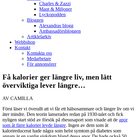
Charles & Zazzi
Maqt & Miljoner
Lyckopodden
Bloggen
Alexandras blogg
Ambassadörsbloggen
Artiklelarkiv
Webbshop
Kontakt
Kontakta oss
Medarbetare
För annonsörer
Få kalorier ger längre liv, men lätt
överviktiga lever längre…
AV CAMILLA
Först läser vi överallt att vi får ett hälsosammare och längre liv om vi
äter mindre. Den teorin lanserades redan på 1930-talet och fick
nyligen start stöd av försök på rhesusaport som visade att de
apor
som åt färre kalorier levde längre
. Ingen av dem som åt
kalorireducerat hade några som helst symtom på diabetes som
annars är en vanlig sjukdom bland dessa apor. De hade också 50