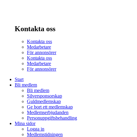
Kontakta oss
Kontakta oss
Medarbetare
För annonsörer
Kontakta oss
Medarbetare
För annonsörer
Start
Bli medlem
Bli medlem
Silversponsorskap
Guldmedlemskap
Ge bort ett medlemskap
Medlemserbjudanden
Personuppgiftsbehandling
Mina sidor
Logga in
Medlemstidningen