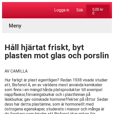
0,00
kr
Logga in
Sök
0
Aktuella Program
Håll hjärtat friskt, byt
plasten mot glas och porslin
AV CAMILLA
Hur farligt är plast egentligen? Redan 1938 visade studier
att, Bisfenol A, en av världens mest använda kemikalier
som finns i en mängd hårda platsprodukter till exempel
nappflaskor,förvaringsburkar och i plasthinnan på
läskburkar, gav oönskade hormoneffekter på råttor. Sedan
dess har detta plastämne, som är hormonellt med
östrogena egenskaper, studerats i massor och många är
de forskare som hävdar att Bisfenol ökar risken för