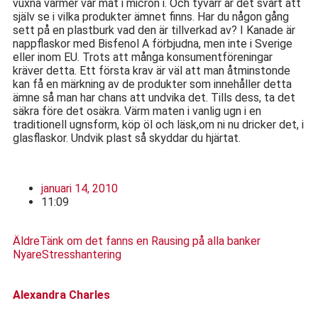
vuxna värmer vår mat i micron i. Och tyvärr är det svårt att
själv se i vilka produkter ämnet finns. Har du någon gång
sett på en plastburk vad den är tillverkad av? I Kanade är
nappflaskor med Bisfenol A förbjudna, men inte i Sverige
eller inom EU. Trots att många konsumentföreningar
kräver detta. Ett första krav är väl att man åtminstonde
kan få en märkning av de produkter som innehåller detta
ämne så man har chans att undvika det. Tills dess, ta det
säkra före det osäkra. Värm maten i vanlig ugn i en
traditionell ugnsform, köp öl och läsk,om ni nu dricker det, i
glasflaskor. Undvik plast så skyddar du hjärtat.
januari 14, 2010
11:09
Äldre
Tänk om det fanns en Rausing på alla banker
Nyare
Stresshantering
Alexandra Charles