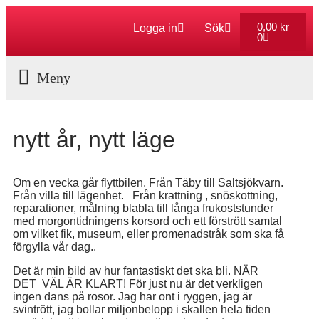
0,00
kr
Logga in
Sök
0
Aktuella Program
nytt år, nytt läge
Om en vecka går flyttbilen. Från Täby till Saltsjökvarn.
Från villa till lägenhet. Från krattning , snöskottning,
reparationer, målning blabla till långa frukoststunder
med morgontidningens korsord och ett förstrött samtal
om vilket fik, museum, eller promenadstråk som ska få
förgylla vår dag..
Det är min bild av hur fantastiskt det ska bli. NÄR
DET VÄL ÄR KLART! För just nu är det verkligen
ingen dans på rosor. Jag har ont i ryggen, jag är
svintrött, jag bollar miljonbelopp i skallen hela tiden