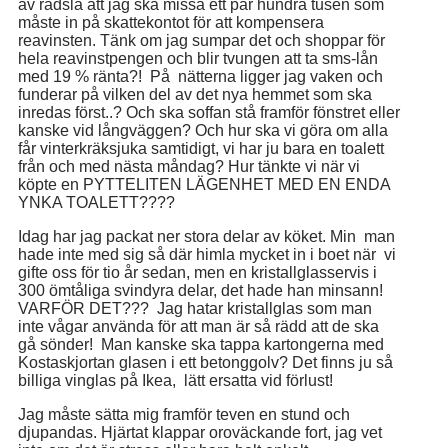
av rädsla att jag ska missa ett par hundra tusen som
måste in på skattekontot för att kompensera
reavinsten. Tänk om jag sumpar det och shoppar för
hela reavinstpengen och blir tvungen att ta sms-lån
med 19 % ränta?! På nätterna ligger jag vaken och
funderar på vilken del av det nya hemmet som ska
inredas först..? Och ska soffan stå framför fönstret eller
kanske vid långväggen? Och hur ska vi göra om alla
får vinterkräksjuka samtidigt, vi har ju bara en toalett
från och med nästa måndag? Hur tänkte vi när vi
köpte en PYTTELITEN LÄGENHET MED EN ENDA
YNKA TOALETT????
Idag har jag packat ner stora delar av köket. Min man
hade inte med sig så där himla mycket in i boet när vi
gifte oss för tio år sedan, men en kristallglasservis i
300 ömtåliga svindyra delar, det hade han minsann!
VARFÖR DET??? Jag hatar kristallglas som man
inte vågar använda för att man är så rädd att de ska
gå sönder! Man kanske ska tappa kartongerna med
Kostaskjortan glasen i ett betonggolv? Det finns ju så
billiga vinglas på Ikea, lätt ersatta vid förlust!
Jag måste sätta mig framför teven en stund och
djupandas. Hjärtat klappar oroväckande fort, jag vet