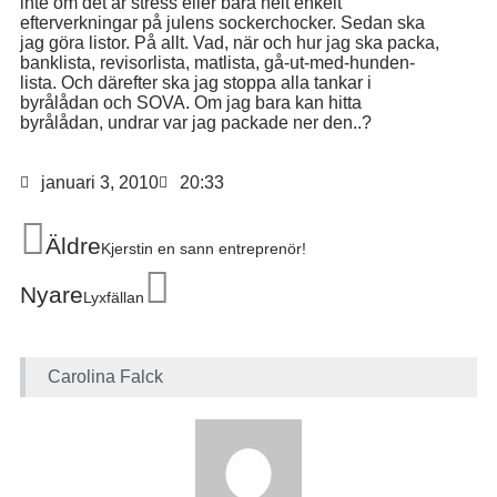
inte om det är stress eller bara helt enkelt
efterverkningar på julens sockerchocker. Sedan ska
jag göra listor. På allt. Vad, när och hur jag ska packa,
banklista, revisorlista, matlista, gå-ut-med-hunden-
lista. Och därefter ska jag stoppa alla tankar i
byrålådan och SOVA. Om jag bara kan hitta
byrålådan, undrar var jag packade ner den..?
januari 3, 2010
20:33
Äldre
Kjerstin en sann entreprenör!
Nyare
Lyxfällan
Carolina Falck