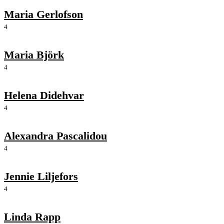
Maria Gerlofson
4
Maria Björk
4
Helena Didehvar
4
Alexandra Pascalidou
4
Jennie Liljefors
4
Linda Rapp