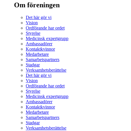
Om föreningen
Det här gör vi
Vision
Ordförande har ordet
Styrelse
Medicinsk expertgrupp
Ambassadörer
Kontaktkvinnor
Medarbetare
Samarbetspartners
Stadgar
Verksamhetsberättelse
Det här gör vi
Vision
Ordförande har ordet
Styrelse
Medicinsk expertgrupp
Ambassadörer
Kontaktkvinnor
Medarbetare
Samarbetspartners
Stadgar
Verksamhetsberättelse