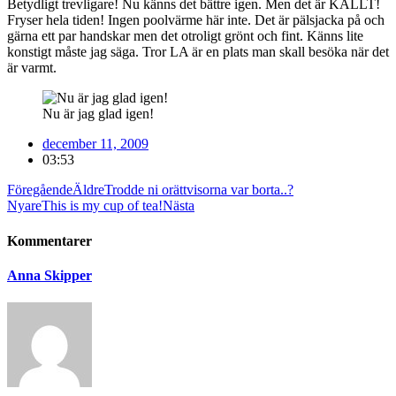
Betydligt trevligare! Nu känns det bättre igen. Men det är KALLT!
Fryser hela tiden! Ingen poolvärme här inte. Det är pälsjacka på och
gärna ett par handskar men det otroligt grönt och fint. Känns lite
konstigt måste jag säga. Tror LA är en plats man skall besöka när det
är varmt.
Nu är jag glad igen!
december 11, 2009
03:53
Föregående
Äldre
Trodde ni orättvisorna var borta..?
Nyare
This is my cup of tea!
Nästa
Kommentarer
Anna Skipper