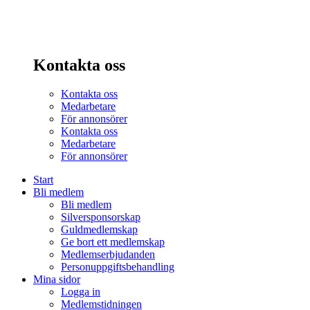
Kontakta oss
Kontakta oss
Medarbetare
För annonsörer
Kontakta oss
Medarbetare
För annonsörer
Start
Bli medlem
Bli medlem
Silversponsorskap
Guldmedlemskap
Ge bort ett medlemskap
Medlemserbjudanden
Personuppgiftsbehandling
Mina sidor
Logga in
Medlemstidningen