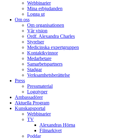
Webbinarier
Mina erbjudanden
Logga ut
Om oss
Om organisationen
Vår vision
Ordf. Alexandra Charles
Styrelser
Medicinska expertgruppen
Kontaktkvinnor
Medarbetare
Samarbetspartners
Stadgar
Verksamhetsberättelse
Press
Pressmaterial
Logotyper
Ambassadörer
Aktuella Program
Kunskapsportal
Webbinarier
TV
Alexandras Hörna
Filmarkivet
Poddar