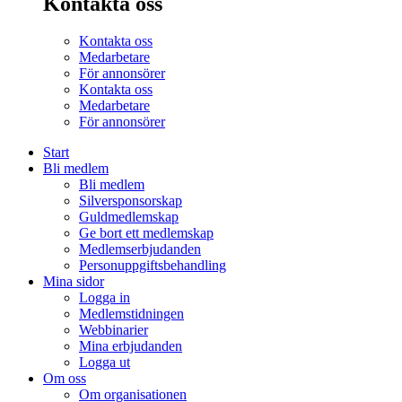
Kontakta oss
Kontakta oss
Medarbetare
För annonsörer
Kontakta oss
Medarbetare
För annonsörer
Start
Bli medlem
Bli medlem
Silversponsorskap
Guldmedlemskap
Ge bort ett medlemskap
Medlemserbjudanden
Personuppgiftsbehandling
Mina sidor
Logga in
Medlemstidningen
Webbinarier
Mina erbjudanden
Logga ut
Om oss
Om organisationen