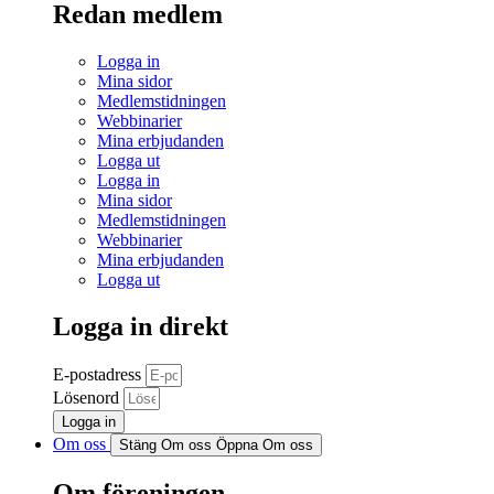
Redan medlem
Logga in
Mina sidor
Medlemstidningen
Webbinarier
Mina erbjudanden
Logga ut
Logga in
Mina sidor
Medlemstidningen
Webbinarier
Mina erbjudanden
Logga ut
Logga in direkt
E-postadress
Lösenord
Logga in
Om oss
Stäng Om oss
Öppna Om oss
Om föreningen