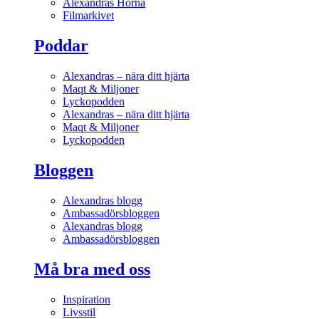
Alexandras Hörna
Filmarkivet
Poddar
Alexandras – nära ditt hjärta
Maqt & Miljoner
Lyckopodden
Alexandras – nära ditt hjärta
Maqt & Miljoner
Lyckopodden
Bloggen
Alexandras blogg
Ambassadörsbloggen
Alexandras blogg
Ambassadörsbloggen
Må bra med oss
Inspiration
Livsstil