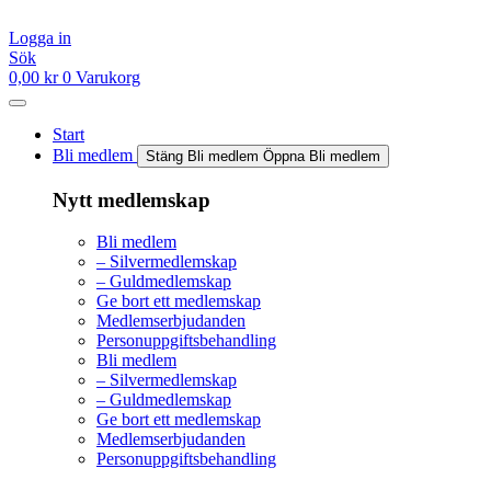
Hoppa
till
Logga in
innehåll
Sök
0,00
kr
0
Varukorg
Start
Bli medlem
Stäng Bli medlem
Öppna Bli medlem
Nytt medlemskap
Bli medlem
– Silvermedlemskap
– Guldmedlemskap
Ge bort ett medlemskap
Medlemserbjudanden
Personuppgiftsbehandling
Bli medlem
– Silvermedlemskap
– Guldmedlemskap
Ge bort ett medlemskap
Medlemserbjudanden
Personuppgiftsbehandling